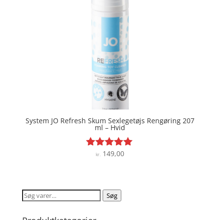
System JO Refresh Skum Sexlegetøjs Rengøring 207
ml – Hvid
149,00
Vurderet
kr.
5
ud af 5
Søg
Søg
efter: