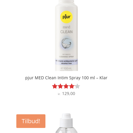
pjur MED Clean Intim Spray 100 ml – Klar
129,00
Vurderet
kr.
4
ud af 5
Tilbud!