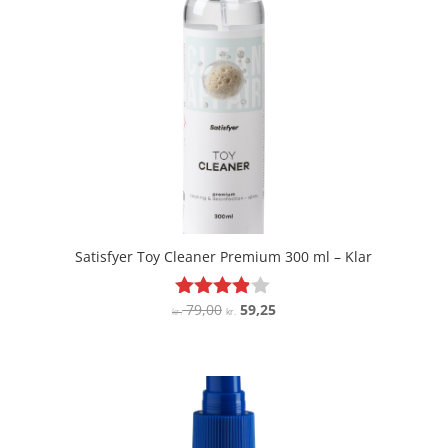
Satisfyer Toy Cleaner Premium 300 ml – Klar
Den
Den
79,00
59,25
Vurderet
kr.
kr.
3.8
oprindelige
aktuelle
ud af 5
pris
pris
var:
er:
kr. 79,00.
kr. 59,25.