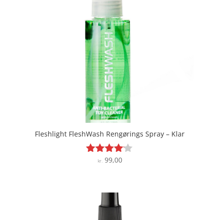
Fleshlight FleshWash Rengørings Spray – Klar
99,00
Vurderet
kr.
4
ud af 5