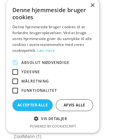
×
Cloneboy
(3)
Denne hjemmeside bruger
Cobeco
(10)
cookies
Cock & Ball Sexlegetøj
(122)
Denne hjemmeside bruger cookies til at
forbedre brugeroplevelsen. Ved at bruge
Cock harnesses
(2)
vores hjemmeside giver du samtykke til alle
Cock&Ball Sexlegetøj
(84)
cookies i overensstemmelse med vores
cookiepolitik.
Læs mere
Cock&Balls sexlegetøj
(37)
Col
(1)
ABSOLUT NØDVENDIGE
Colourful
(1)
YDEEVNE
Colourful & P
(1)
MÅLRETNING
Colourful & Playful
(10)
FUNKTIONALITET
Colourful favouri
(1)
ACCEPTER ALLE
AFVIS ALLE
Colourful favourite
(1)
Colourful favourites
(14)
VIS DETALJER
POWERED BY COOKIESCRIPT
COLT
(5)
CoolMann
(1)