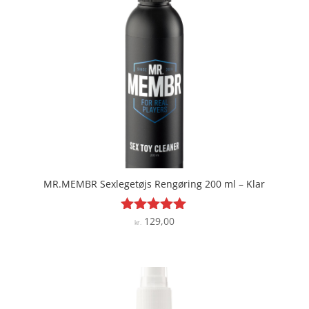
MR.MEMBR Sexlegetøjs Rengøring 200 ml – Klar
129,00
Vurderet
kr.
4.9
ud af 5