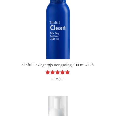
Sinful Sexlegetøjs Rengøring 100 ml – Blå
79,00
Vurderet
kr.
4.8
ud af 5