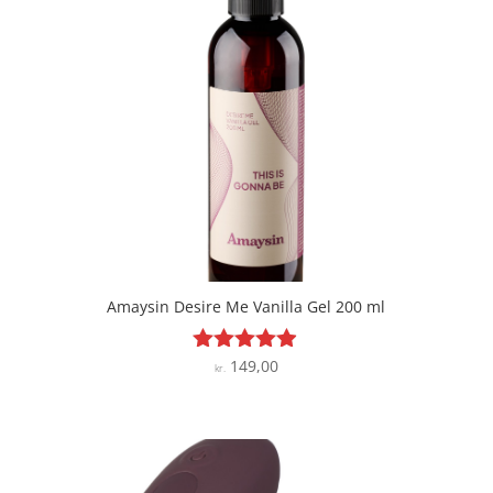
Amaysin Desire Me Vanilla Gel 200 ml
149,00
Vurderet
kr.
4.8
ud af 5