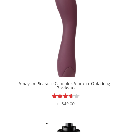
Amaysin Pleasure G-punkts Vibrator Opladelig –
Bordeaux
349,00
Vurderet
kr.
3.6
ud af 5