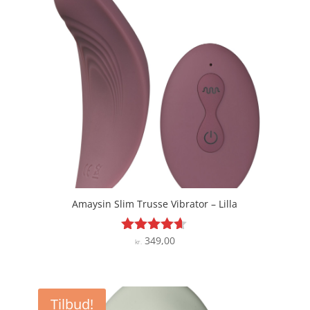
Amaysin Slim Trusse Vibrator – Lilla
349,00
Vurderet
kr.
4.5
ud af 5
Tilbud!