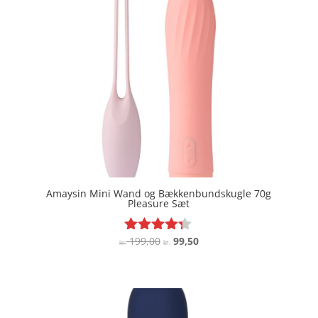
Amaysin Mini Wand og Bækkenbundskugle 70g
Pleasure Sæt
Den
Den
199,00
99,50
Vurderet
kr.
kr.
4.2
oprindelige
aktuelle
ud af 5
pris
pris
var:
er:
kr. 199,00.
kr. 99,50.