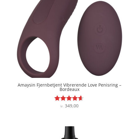
Amaysin Fjernbetjent Vibrerende Love Penisring –
Bordeaux
349,00
Vurderet
kr.
4.5
ud af 5