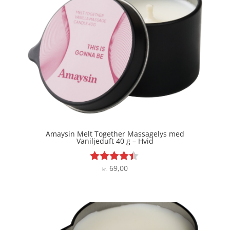
Amaysin Melt Together Massagelys med
Vaniljeduft 40 g – Hvid
69,00
Vurderet
kr.
4.3
ud af 5