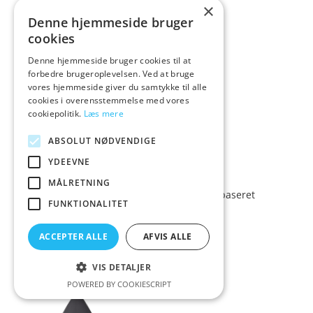
×
Denne hjemmeside bruger
cookies
Denne hjemmeside bruger cookies til at
forbedre brugeroplevelsen. Ved at bruge
vores hjemmeside giver du samtykke til alle
cookies i overensstemmelse med vores
cookiepolitik.
Læs mere
ABSOLUT NØDVENDIGE
YDEEVNE
MÅLRETNING
Amaysin Touch Me Aloe Vera Vandbaseret
Glidecreme 200 ml
FUNKTIONALITET
ACCEPTER ALLE
AFVIS ALLE
129,00
Vurderet
kr.
3.7
ud af 5
VIS DETALJER
POWERED BY COOKIESCRIPT