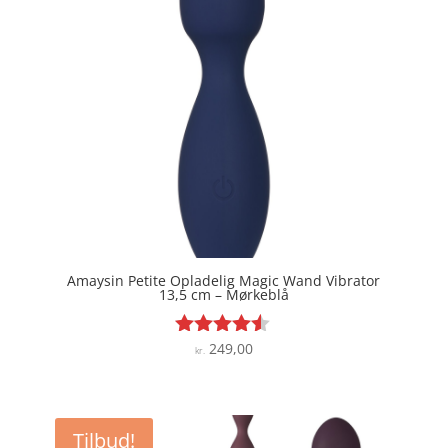
Amaysin Petite Opladelig Magic Wand Vibrator
13,5 cm – Mørkeblå
249,00
Vurderet
kr.
4.4
ud af 5
Tilbud!