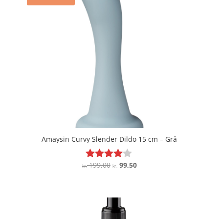
Amaysin Curvy Slender Dildo 15 cm – Grå
Den
Den
199,00
99,50
Vurderet
kr.
kr.
3.9
oprindelige
aktuelle
ud af 5
pris
pris
var:
er:
kr. 199,00.
kr. 99,50.