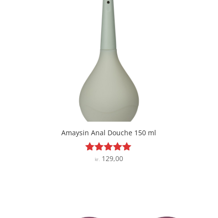
Amaysin Anal Douche 150 ml
129,00
Vurderet
kr.
4.9
ud af 5