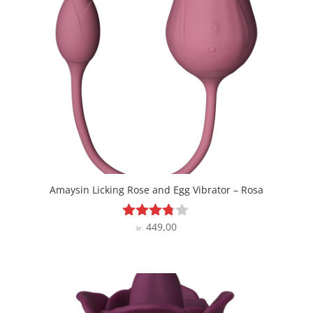
Amaysin Licking Rose and Egg Vibrator – Rosa
449,00
Vurderet
kr.
3.7
ud af 5