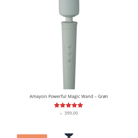
Amaysin Powerful Magic Wand – Grøn
399,00
Vurderet
kr.
4.8
ud af 5