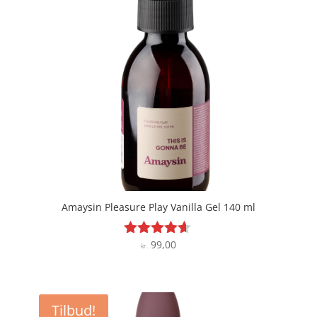
Amaysin Pleasure Play Vanilla Gel 140 ml
99,00
Vurderet
kr.
4.5
ud af 5
Tilbud!