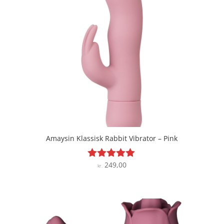
Amaysin Klassisk Rabbit Vibrator – Pink
249,00
Vurderet
kr.
5
ud af 5