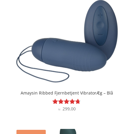
Amaysin Ribbed Fjernbetjent VibratorÆg – Blå
299,00
Vurderet
kr.
4.6
ud af 5