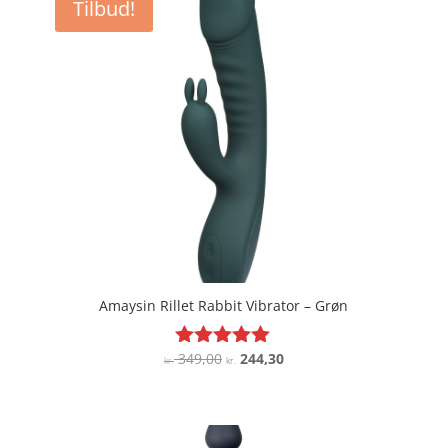
Tilbud!
Amaysin Rillet Rabbit Vibrator – Grøn
Den
Den
349,00
244,30
Vurderet
kr.
kr.
4.9
oprindelige
aktuelle
ud af 5
pris
pris
var:
er: