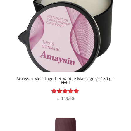
Amaysin Melt Together Vanilje Massagelys 180 g –
Hvid
149,00
Vurderet
kr.
4.8
ud af 5