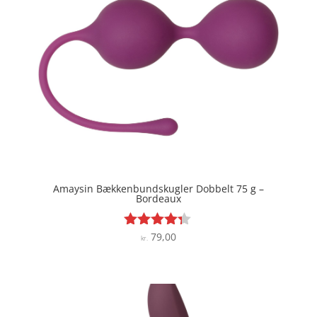
Amaysin Bækkenbundskugler Dobbelt 75 g –
Bordeaux
79,00
Vurderet
kr.
4.2
ud af 5