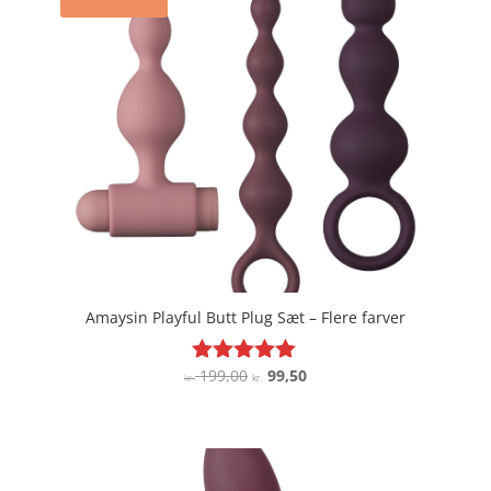
Amaysin Playful Butt Plug Sæt – Flere farver
Den
Den
199,00
99,50
Vurderet
kr.
kr.
5
oprindelige
aktuelle
ud af 5
pris
pris
var:
er:
kr. 199,00.
kr. 99,50.