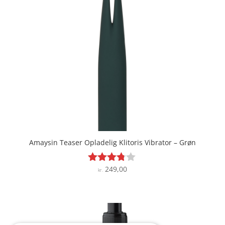
Amaysin Teaser Opladelig Klitoris Vibrator – Grøn
249,00
Vurderet
kr.
3.7
ud af 5