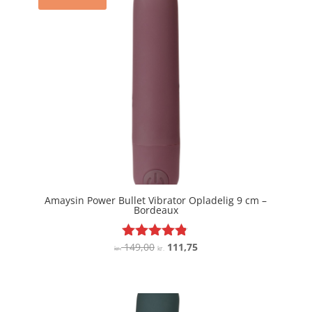
Amaysin Power Bullet Vibrator Opladelig 9 cm –
Bordeaux
Den
Den
149,00
111,75
Vurderet
kr.
kr.
4.7
oprindelige
aktuelle
ud af 5
pris
pris
var:
er:
kr. 149,00.
kr. 111,75.