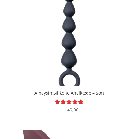
kr. 349,00.
kr. 244,30.
Amaysin Silikone Analkæde – Sort
149,00
Vurderet
kr.
4.7
ud af 5