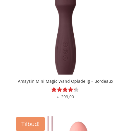
Amaysin Mini Magic Wand Opladelig – Bordeaux
299,00
Vurderet
kr.
4.1
ud af 5
Tilbud!