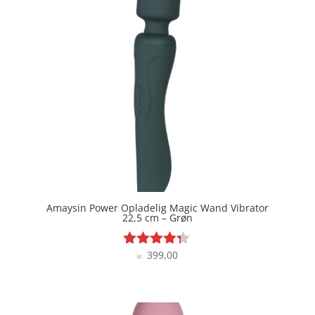
Amaysin Power Opladelig Magic Wand Vibrator
22,5 cm – Grøn
399,00
Vurderet
kr.
4.2
ud af 5