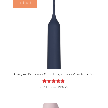
Tilbud!
Amaysin Precision Opladelig Klitoris Vibrator – Blå
Den
Den
299,00
224,25
Vurderet
kr.
kr.
4.7
oprindelige
aktuelle
ud af 5
pris
pris
var:
er: