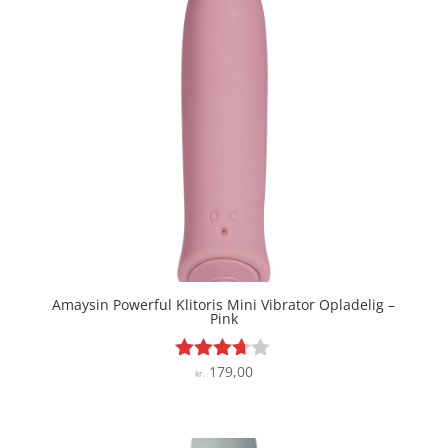
Amaysin Powerful Klitoris Mini Vibrator Opladelig –
Pink
179,00
Vurderet
kr.
3.6
ud af 5