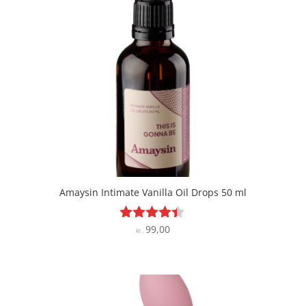
Amaysin Intimate Vanilla Oil Drops 50 ml
99,00
Vurderet
kr.
4.3
ud af 5