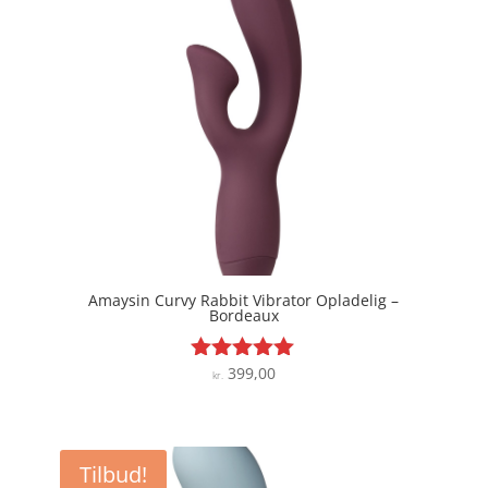
Amaysin Curvy Rabbit Vibrator Opladelig –
Bordeaux
399,00
Vurderet
kr.
4.9
ud af 5
Tilbud!