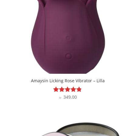
Amaysin Licking Rose Vibrator – Lilla
349,00
Vurderet
kr.
4.7
ud af 5