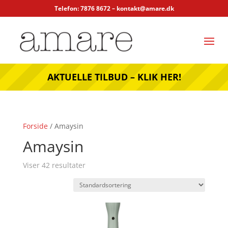
Telefon: 7876 8672 –
kontakt@amare.dk
AKTUELLE TILBUD – KLIK HER!
Forside
/ Amaysin
Amaysin
Viser 42 resultater