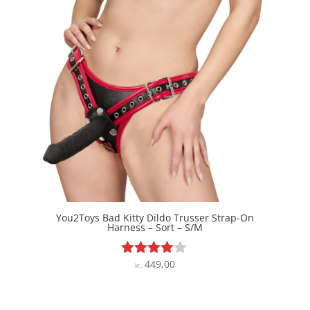
You2Toys Bad Kitty Dildo Trusser Strap-On
Harness – Sort – S/M
449,00
Vurderet
kr.
3.9
ud af 5