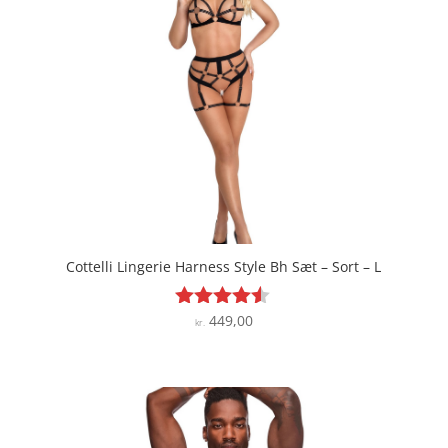
Cottelli Lingerie Harness Style Bh Sæt – Sort – L
449,00
Vurderet
kr.
4.4
ud af 5