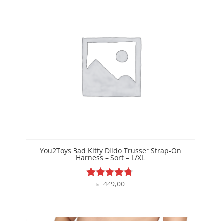
You2Toys Bad Kitty Dildo Trusser Strap-On
Harness – Sort – L/XL
449,00
Vurderet
kr.
4.6
ud af 5