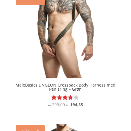
MaleBasics DNGEON Crossback Body Harness med
Penisring – Grøn
Den
Den
299,00
194,35
Vurderet
kr.
kr.
3.7
oprindelige
aktuelle
ud af 5
pris
pris
var:
er: