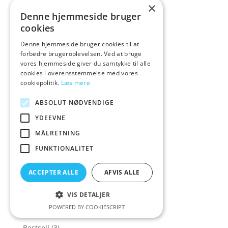
×
Bedre Oralsex
(58)
Denne hjemmeside bruger
cookies
Bedre Orgasmer
(200)
Denne hjemmeside bruger cookies til at
Bedre Sex
(666)
forbedre brugeroplevelsen. Ved at bruge
Bedroom Fantasies
(1)
vores hjemmeside giver du samtykke til alle
cookies i overensstemmelse med vores
Bedst
(2)
cookiepolitik.
Læs mere
Bedst til klitoris
(5)
ABSOLUT NØDVENDIGE
beGLOSS
(7)
YDEEVNE
Begynder Penisring
(37)
MÅLRETNING
Begynder penisringe
(39)
FUNKTIONALITET
Belladonnas
(2)
Belladot
(2)
ACCEPTER ALLE
AFVIS ALLE
Belou
(2)
VIS DETALJER
Beppy
(5)
POWERED BY COOKIESCRIPT
Bestse
(1)
Bestsell
(3)