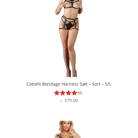
Cottelli Bondage Harness Sæt – Sort – S/L
379,00
Vurderet
kr.
4.1
ud af 5