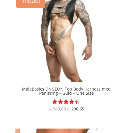
Tilbud!
kr. 299,00.
kr. 194,35.
MaleBasics DNGEON Top Body Harness med
Penisring – Guld – One Size
Den
Den
349,00
296,65
Vurderet
kr.
kr.
4.3
oprindelige
aktuelle
ud af 5
pris
pris
var:
er: