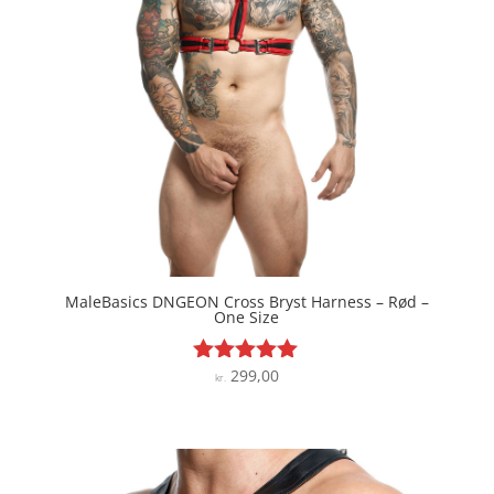
MaleBasics DNGEON Cross Bryst Harness – Rød –
One Size
299,00
Vurderet
kr.
5
ud af 5