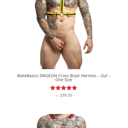
MaleBasics DNGEON Cross Bryst Harness – Gul –
One Size
299,00
Vurderet
kr.
5
ud af 5