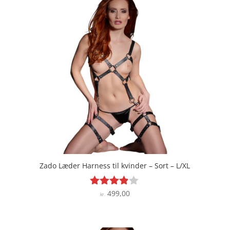
Zado Læder Harness til kvinder – Sort – L/XL
499,00
Vurderet
kr.
3.8
ud af 5