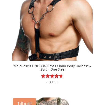
MaleBasics DNGEON Cross Chain Body Harness –
Sort – One Size
399,00
Vurderet
kr.
4.6
ud af 5
Tilbud!