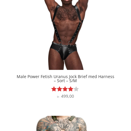
Male Power Fetish Uranus Jock Brief med Harness
– Sort – S/M
499,00
Vurderet
kr.
3.9
ud af 5