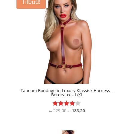
Tilbud!
Taboom Bondage in Luxury Klassisk Harness –
Bordeaux – L/XL
Den
Den
229,00
183,20
Vurderet
kr.
kr.
3.9
oprindelige
aktuelle
ud af 5
pris
pris
var:
er: