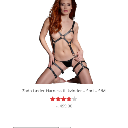
Zado Læder Harness til kvinder – Sort – S/M
499,00
Vurderet
kr.
3.7
ud af 5