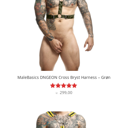
MaleBasics DNGEON Cross Bryst Harness – Grøn
299,00
Vurderet
kr.
5
ud af 5