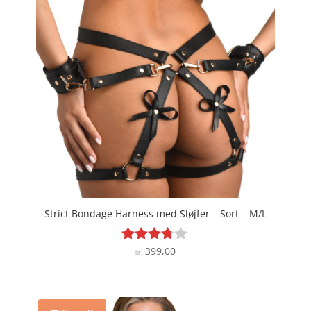
kr. 349,00.
kr. 296,65.
Strict Bondage Harness med Sløjfer – Sort – M/L
399,00
Vurderet
kr.
3.7
ud af 5