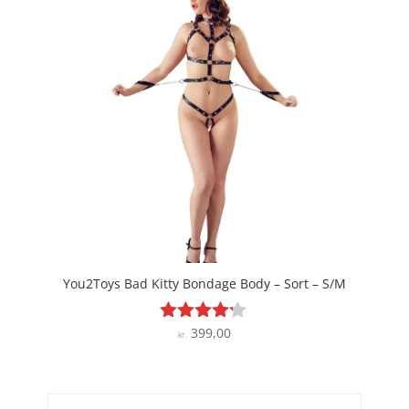
kr. 229,00.
kr. 183,20.
You2Toys Bad Kitty Bondage Body – Sort – S/M
399,00
Vurderet
kr.
4.1
ud af 5