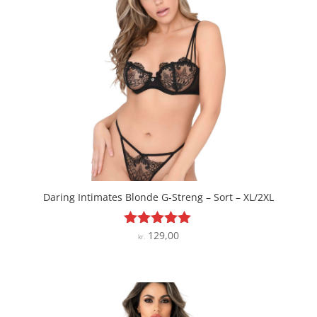
Daring Intimates Blonde G-Streng – Sort – XL/2XL
129,00
Vurderet
kr.
5
ud af 5