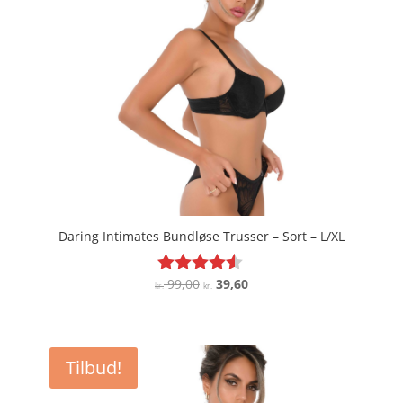
Daring Intimates Bundløse Trusser – Sort – L/XL
Den
Den
99,00
39,60
Vurderet
kr.
kr.
4.4
oprindelige
aktuelle
ud af 5
pris
pris
var:
er:
Tilbud!
kr. 99,00.
kr. 39,60.