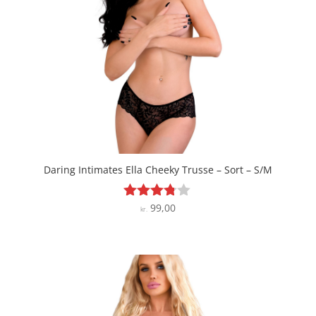
Daring Intimates Ella Cheeky Trusse – Sort – S/M
99,00
Vurderet
kr.
3.7
ud af 5