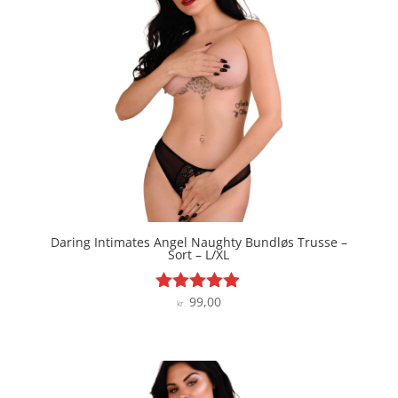
Daring Intimates Angel Naughty Bundløs Trusse –
Sort – L/XL
99,00
Vurderet
kr.
4.8
ud af 5