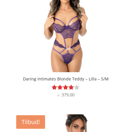
Daring Intimates Blonde Teddy – Lilla – S/M
379,00
Vurderet
kr.
3.9
ud af 5
Tilbud!