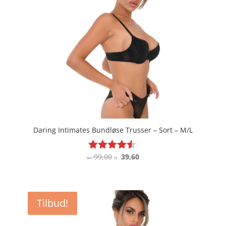
Daring Intimates Bundløse Trusser – Sort – M/L
Den
Den
99,00
39,60
Vurderet
kr.
kr.
4.4
oprindelige
aktuelle
ud af 5
pris
pris
var:
er:
Tilbud!
kr. 99,00.
kr. 39,60.