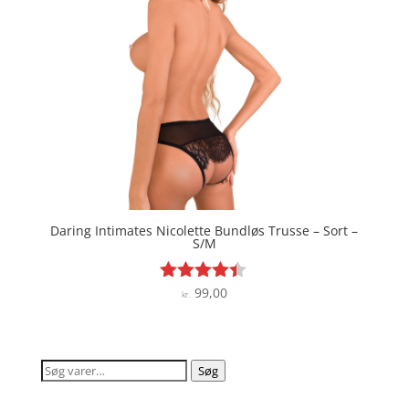
Daring Intimates Nicolette Bundløs Trusse – Sort –
S/M
99,00
Vurderet
kr.
4.3
ud af 5
Søg
Søg
efter: