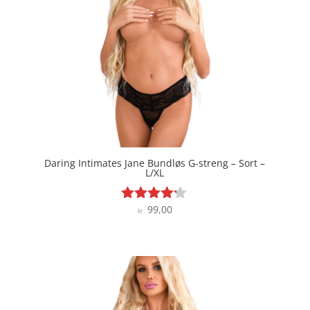
Daring Intimates Jane Bundløs G-streng – Sort –
L/XL
99,00
Vurderet
kr.
4.1
ud af 5