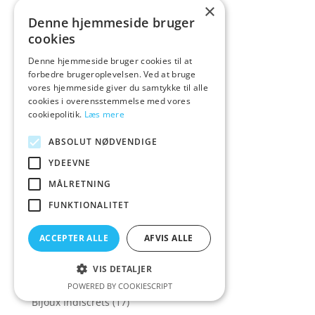
Bestsellers
(196)
×
Denne hjemmeside bruger
Bestsellers i glas
(3)
cookies
Bestsellers t
(1)
Denne hjemmeside bruger cookies til at
Bestsellers til ham
(5)
forbedre brugeroplevelsen. Ved at bruge
vores hjemmeside giver du samtykke til alle
Bestsellers til mænd
(2)
cookies i overensstemmelse med vores
Bestsellers Top 30
(3)
cookiepolitik.
Læs mere
Bestsellers und
(1)
ABSOLUT NØDVENDIGE
Bestsellers under 100 kr
(14)
YDEEVNE
BF1234
(1)
MÅLRETNING
BH & BH-sæt
(427)
FUNKTIONALITET
BH&BH-sæt
(319)
Big Boy
(1)
ACCEPTER ALLE
AFVIS ALLE
Big Teaze Toys
(3)
VIS DETALJER
Biird
(9)
POWERED BY COOKIESCRIPT
Bijoux Indiscrets
(17)