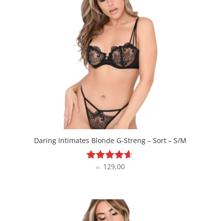
Daring Intimates Blonde G-Streng – Sort – S/M
129,00
Vurderet
kr.
4.5
ud af 5