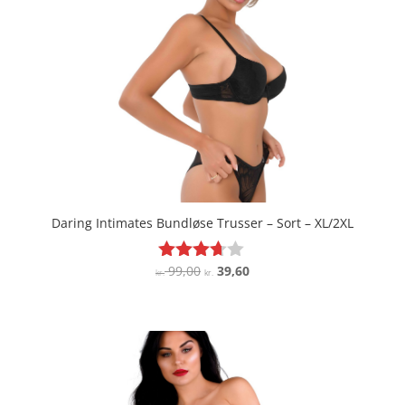
Daring Intimates Bundløse Trusser – Sort – XL/2XL
Den
Den
99,00
39,60
Vurderet
kr.
kr.
3.6
oprindelige
aktuelle
ud af 5
pris
pris
var:
er:
kr. 99,00.
kr. 39,60.