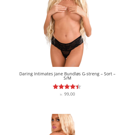
Daring Intimates Jane Bundløs G-streng – Sort –
S/M
99,00
Vurderet
kr.
4.3
ud af 5