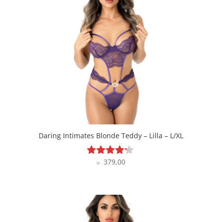
Daring Intimates Blonde Teddy – Lilla – L/XL
379,00
Vurderet
kr.
4.1
ud af 5