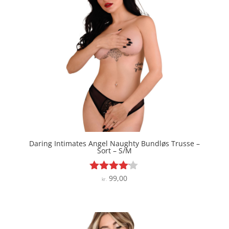
Daring Intimates Angel Naughty Bundløs Trusse –
Sort – S/M
99,00
Vurderet
kr.
4
ud af 5