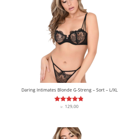
Daring Intimates Blonde G-Streng – Sort – L/XL
129,00
Vurderet
kr.
4.7
ud af 5