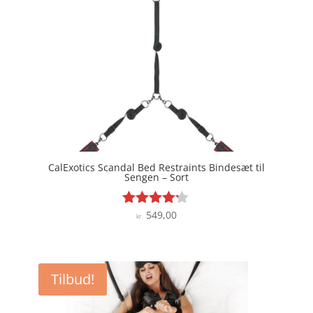
CalExotics Scandal Bed Restraints Bindesæt til
Sengen – Sort
549,00
Vurderet
kr.
4.1
ud af 5
Tilbud!