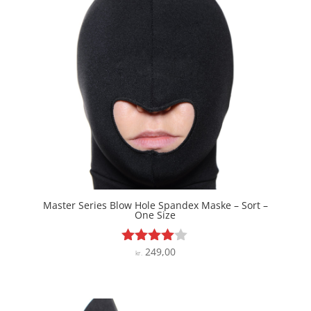
Master Series Blow Hole Spandex Maske – Sort –
One Size
249,00
Vurderet
kr.
3.9
ud af 5