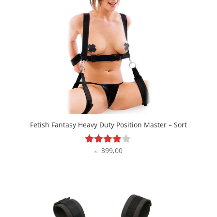
Fetish Fantasy Heavy Duty Position Master – Sort
399,00
Vurderet
kr.
3.8
ud af 5