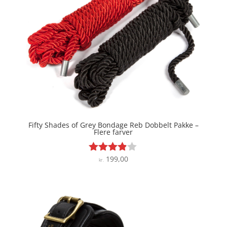
Fifty Shades of Grey Bondage Reb Dobbelt Pakke –
Flere farver
199,00
Vurderet
kr.
3.8
ud af 5