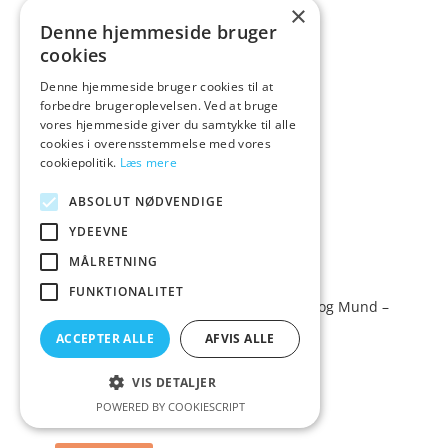
×
Denne hjemmeside bruger
cookies
Denne hjemmeside bruger cookies til at
forbedre brugeroplevelsen. Ved at bruge
vores hjemmeside giver du samtykke til alle
cookies i overensstemmelse med vores
cookiepolitik.
Læs mere
ABSOLUT NØDVENDIGE
YDEEVNE
MÅLRETNING
FUNKTIONALITET
obaie Spandex Maske med Hul tilØjne og Mund –
Sort – One Size
ACCEPTER ALLE
AFVIS ALLE
149,00
Vurderet
kr.
VIS DETALJER
4.3
POWERED BY COOKIESCRIPT
ud af 5