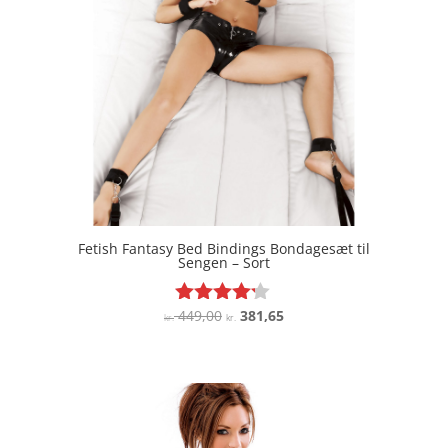
Fetish Fantasy Bed Bindings Bondagesæt til
Sengen – Sort
Den
Den
449,00
381,65
Vurderet
kr.
kr.
4.1
oprindelige
aktuelle
ud af 5
pris
pris
var:
er:
kr. 449,00.
kr. 381,65.