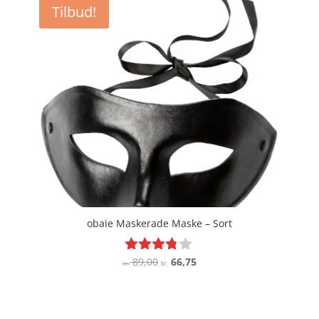
Tilbud!
obaie Maskerade Maske – Sort
Den
Den
89,00
66,75
Vurderet
kr.
kr.
3.7
oprindelige
aktuelle
ud af 5
pris
pris
var:
er: