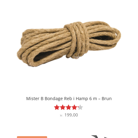
Mister B Bondage Reb i Hamp 6 m – Brun
199,00
Vurderet
kr.
4.1
ud af 5