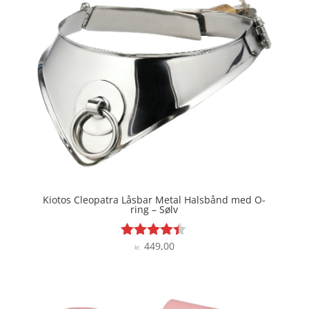
Kiotos Cleopatra Låsbar Metal Halsbånd med O-
ring – Sølv
449,00
Vurderet
kr.
4.3
ud af 5