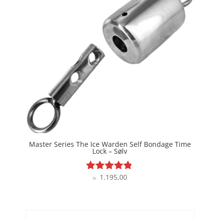
Master Series The Ice Warden Self Bondage Time
Lock – Sølv
1.195,00
Vurderet
kr.
4.7
ud af 5