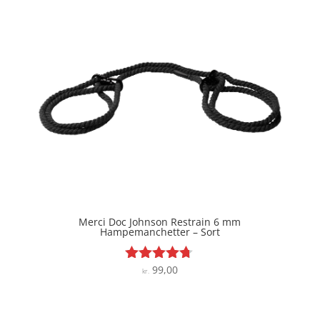
Merci Doc Johnson Restrain 6 mm
Hampemanchetter – Sort
99,00
Vurderet
kr.
4.6
ud af 5