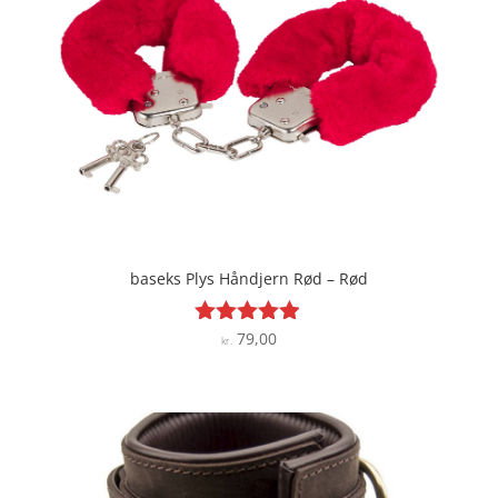
baseks Plys Håndjern Rød – Rød
79,00
Vurderet
kr.
4.8
ud af 5