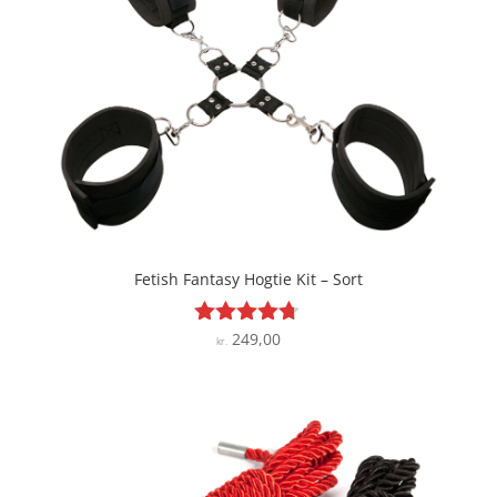
Fetish Fantasy Hogtie Kit – Sort
249,00
Vurderet
kr.
4.6
ud af 5