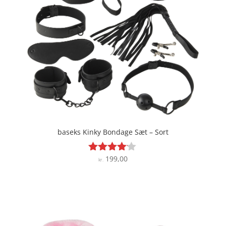
baseks Kinky Bondage Sæt – Sort
199,00
Vurderet
kr.
4
ud af 5