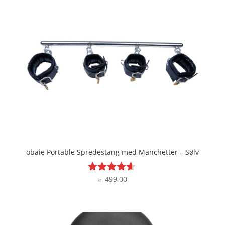
obaie Portable Spredestang med Manchetter – Sølv
499,00
Vurderet
kr.
4.5
ud af 5