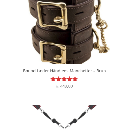
Bound Læder Håndleds Manchetter – Brun
449,00
Vurderet
kr.
4.9
ud af 5