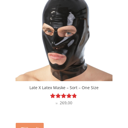
Late X Latex Maske – Sort – One Size
269,00
Vurderet
kr.
4.7
ud af 5