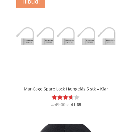
Tilbud!
ManCage Spare Lock Hængelås 5 stk – Klar
Den
Den
49,00
41,65
Vurderet
kr.
kr.
3.6
oprindelige
aktuelle
ud af 5
pris
pris
var:
er:
kr. 49,00.
kr. 41,65.