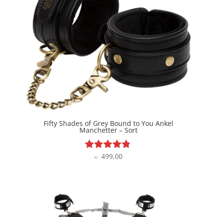
Fifty Shades of Grey Bound to You Ankel
Manchetter – Sort
499,00
Vurderet
kr.
4.7
ud af 5