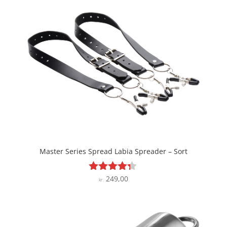
Master Series Spread Labia Spreader – Sort
249,00
Vurderet
kr.
4.2
ud af 5