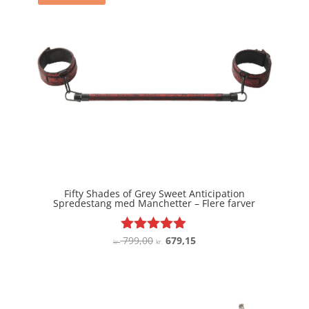
Fifty Shades of Grey Sweet Anticipation
Spredestang med Manchetter – Flere farver
Den
Den
799,00
679,15
Vurderet
kr.
kr.
4.8
oprindelige
aktuelle
ud af 5
pris
pris
var:
er:
kr. 799,00.
kr. 679,15.