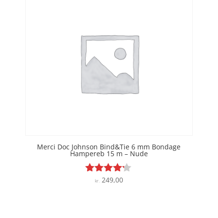
Merci Doc Johnson Bind&Tie 6 mm Bondage
Hampereb 15 m – Nude
249,00
Vurderet
kr.
4.1
ud af 5