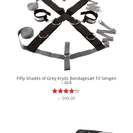
Fifty Shades of Grey Kryds Bondagesæt Til Sengen
– Grå
599,00
Vurderet
kr.
4.1
ud af 5