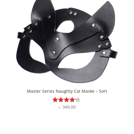
Master Series Naughty Cat Maske – Sort
349,00
Vurderet
kr.
4.1
ud af 5