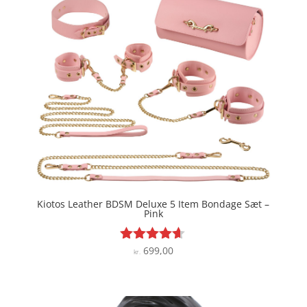
Kiotos Leather BDSM Deluxe 5 Item Bondage Sæt –
Pink
699,00
Vurderet
kr.
4.5
ud af 5