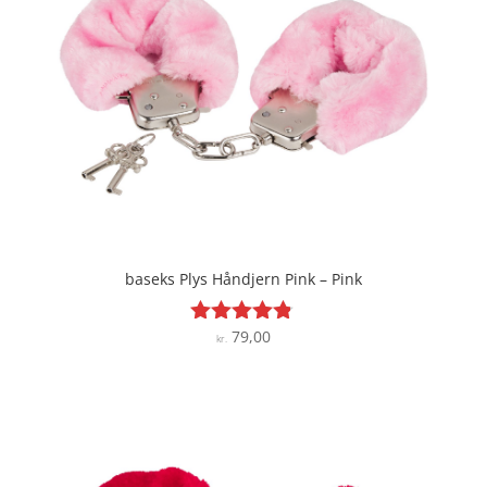
baseks Plys Håndjern Pink – Pink
79,00
Vurderet
kr.
4.7
ud af 5