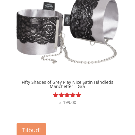
Fifty Shades of Grey Play Nice Satin Håndleds
Manchetter – Grå
199,00
Vurderet
kr.
5
ud af 5
Tilbud!