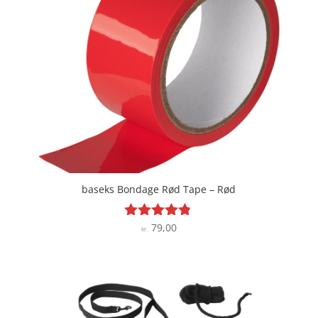
baseks Bondage Rød Tape – Rød
79,00
Vurderet
kr.
4.7
ud af 5