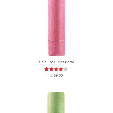
Gaia Eco Bullet Coral
69,00
Vurderet
kr.
3.8
ud af 5