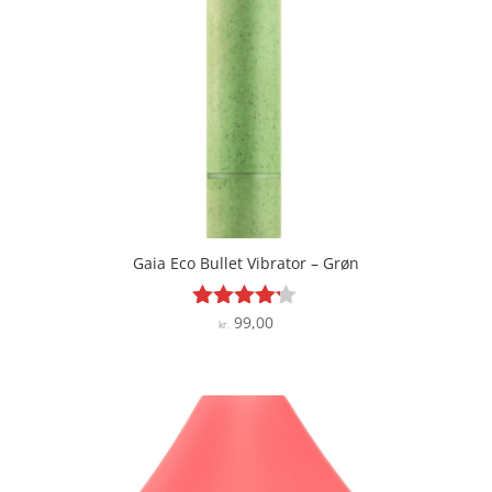
Gaia Eco Bullet Vibrator – Grøn
99,00
Vurderet
kr.
4.1
ud af 5