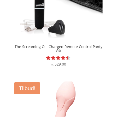
The Screaming O – Charged Remote Control Panty
Vib
529,00
Vurderet
kr.
4.3
ud af 5
Tilbud!