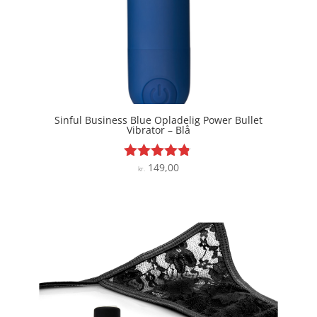
Sinful Business Blue Opladelig Power Bullet
Vibrator – Blå
149,00
Vurderet
kr.
4.7
ud af 5