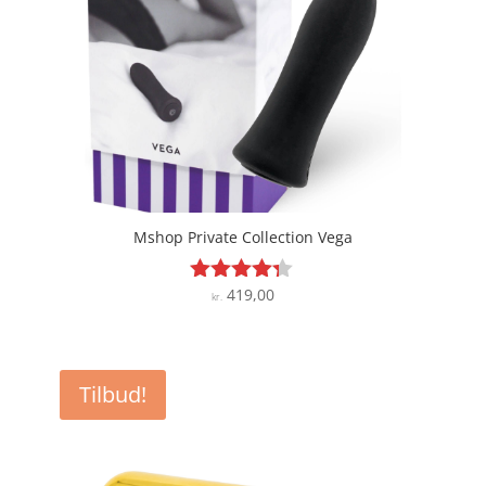
Mshop Private Collection Vega
419,00
Vurderet
kr.
4.2
ud af 5
Tilbud!