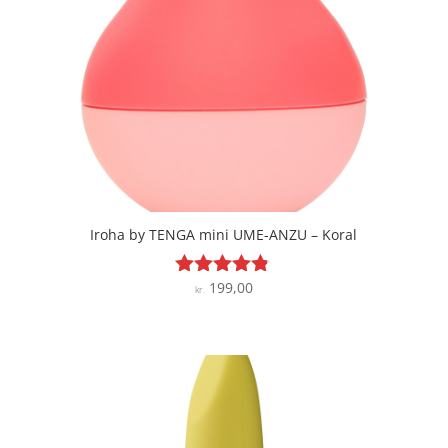
Iroha by TENGA mini UME-ANZU – Koral
199,00
Vurderet
kr.
4.7
ud af 5