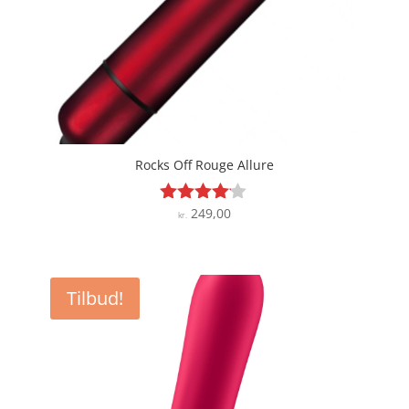
Rocks Off Rouge Allure
249,00
Vurderet
kr.
4
ud af 5
Tilbud!