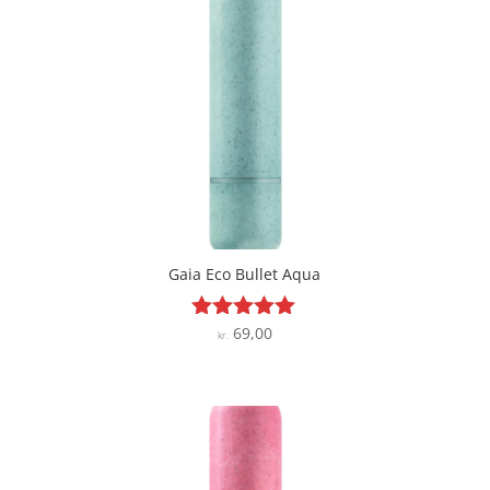
Gaia Eco Bullet Aqua
69,00
Vurderet
kr.
5
ud af 5