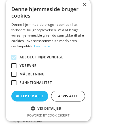
Analkugler&Analkæder
(13)
×
Denne hjemmeside bruger
Analøvet
(3)
cookies
Analt
(17)
Denne hjemmeside bruger cookies til at
Andropenis
(3)
forbedre brugeroplevelsen. Ved at bruge
Aneros
(11)
vores hjemmeside giver du samtykke til alle
cookies i overensstemmelse med vores
Ankle cuffs
(5)
cookiepolitik.
Læs mere
Anos
(2)
ABSOLUT NØDVENDIGE
Anus - Masturbator
(19)
YDEEVNE
Apollo
(1)
MÅLRETNING
App
(1)
FUNKTIONALITET
App-styrede vibratorer
(36)
App-styret
(1)
ACCEPTER ALLE
AFVIS ALLE
App-styret Parvibrator
(6)
VIS DETALJER
App-styret sexlegetøj
(86)
POWERED BY COOKIESCRIPT
App-styret V
(4)