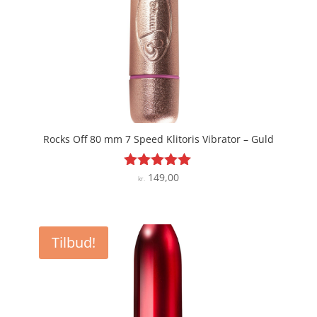
Rocks Off 80 mm 7 Speed Klitoris Vibrator – Guld
149,00
Vurderet
kr.
4.9
ud af 5
Tilbud!