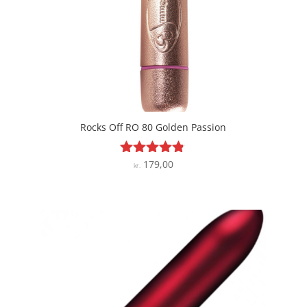
Rocks Off RO 80 Golden Passion
179,00
Vurderet
kr.
4.7
ud af 5