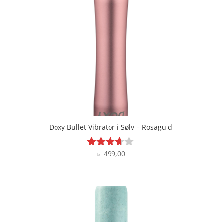
Doxy Bullet Vibrator i Sølv – Rosaguld
499,00
Vurderet
kr.
3.6
ud af 5