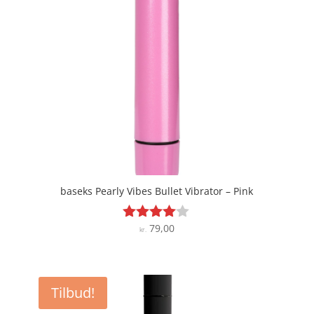
baseks Pearly Vibes Bullet Vibrator – Pink
79,00
Vurderet
kr.
3.9
ud af 5
Tilbud!