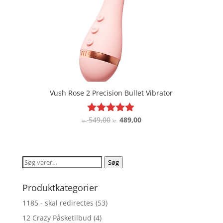
Vush Rose 2 Precision Bullet Vibrator
Den
Den
549,00
489,00
Vurderet
kr.
kr.
4.8
oprindelige
aktuelle
ud af 5
pris
pris
var:
er:
Søg
Søg
kr. 549,00.
kr. 489,00.
efter:
Produktkategorier
1185 - skal redirectes
(53)
12 Crazy Påsketilbud
(4)