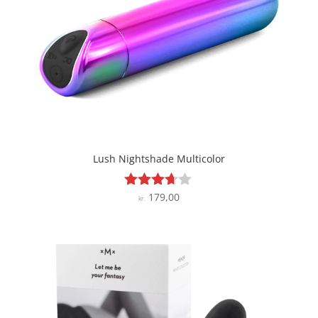
Lush Nightshade Multicolor
179,00
Vurderet
kr.
3.6
ud af 5