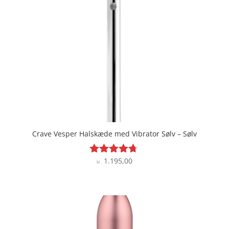
Crave Vesper Halskæde med Vibrator Sølv – Sølv
1.195,00
Vurderet
kr.
4.6
ud af 5