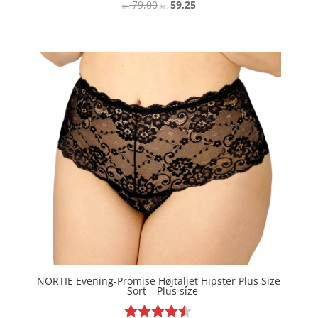
Den
Den
79,00
59,25
Vurderet
kr.
kr.
4.7
oprindelige
aktuelle
ud af 5
pris
pris
var:
er:
kr. 79,00.
kr. 59,25.
NORTIE Evening-Promise Højtaljet Hipster Plus Size
– Sort – Plus size