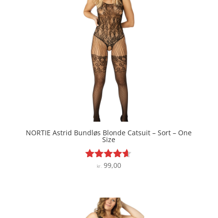
NORTIE Astrid Bundløs Blonde Catsuit – Sort – One
Size
99,00
Vurderet
kr.
4.5
ud af 5