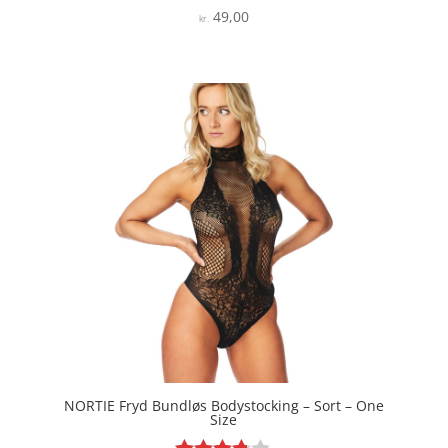
49,00
Vurderet
kr.
4.1
ud af 5
NORTIE Fryd Bundløs Bodystocking – Sort – One
Size