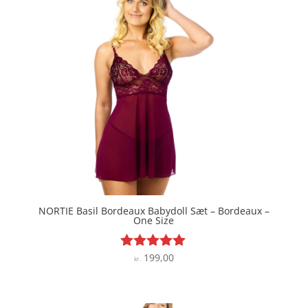
NORTIE Basil Bordeaux Babydoll Sæt – Bordeaux –
One Size
199,00
Vurderet
kr.
4.9
ud af 5