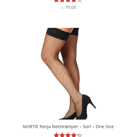
79,00
Vurderet
kr.
4.1
ud af 5
NORTIE Fenja Netstrømper – Sort – One Size