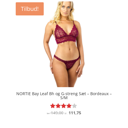
var:
er:
Tilbud!
kr. 199,00.
kr. 149,25.
NORTIE Bay Leaf Bh og G-streng Sæt – Bordeaux –
S/M
Den
Den
149,00
111,75
Vurderet
kr.
kr.
3.9
oprindelige
aktuelle
ud af 5
pris
pris