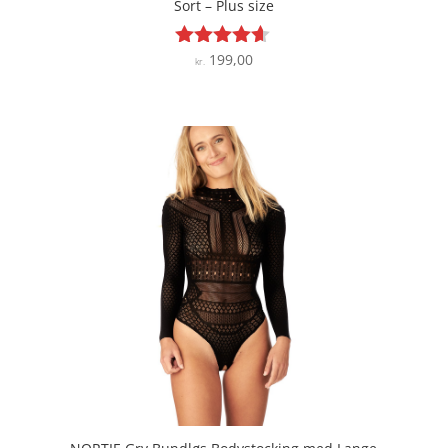
Sort – Plus size
199,00
Vurderet
kr.
4.5
ud af 5