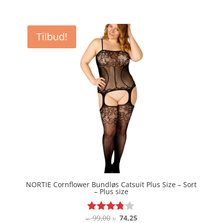
ud af 5
Tilbud!
NORTIE Cornflower Bundløs Catsuit Plus Size – Sort
– Plus size
Den
Den
99,00
74,25
Vurderet
kr.
kr.