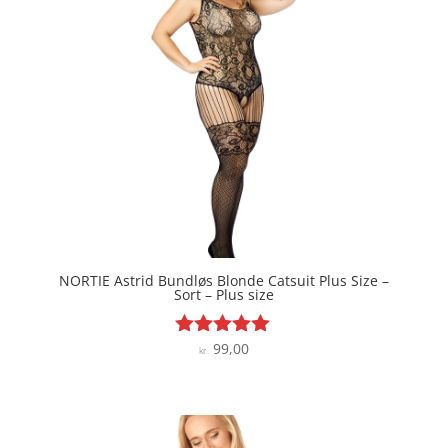
NORTIE Astrid Bundløs Blonde Catsuit Plus Size –
Sort – Plus size
99,00
Vurderet
kr.
5
ud af 5