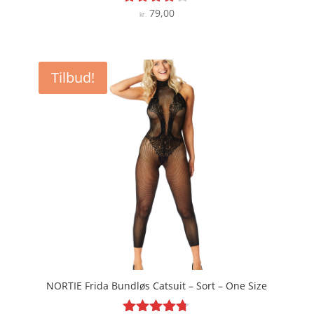
79,00
Vurderet
kr.
4.1
ud af 5
Tilbud!
NORTIE Frida Bundløs Catsuit – Sort – One Size