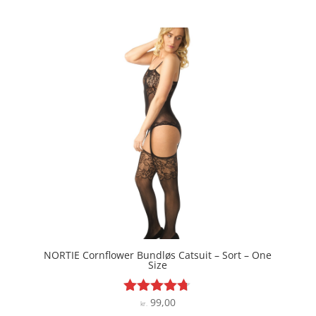
ud af 5
NORTIE Cornflower Bundløs Catsuit – Sort – One
Size
99,00
Vurderet
kr.
4.6