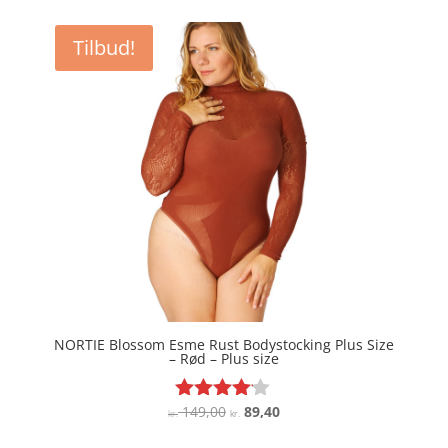
Tilbud!
NORTIE Blossom Esme Rust Bodystocking Plus Size
– Rød – Plus size
Den
Den
149,00
89,40
Vurderet
kr.
kr.
4
oprindelige
aktuelle