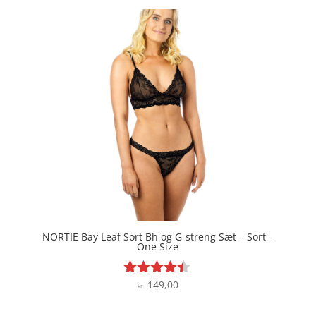
var:
er:
kr. 149,00.
kr. 111,75.
NORTIE Bay Leaf Sort Bh og G-streng Sæt – Sort –
One Size
149,00
Vurderet
kr.
4.3
ud af 5