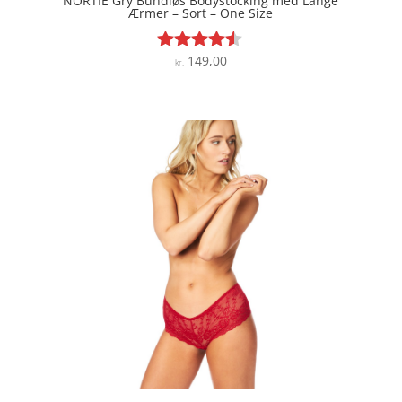
NORTIE Gry Bundløs Bodystocking med Lange
Ærmer – Sort – One Size
149,00
Vurderet
kr.
4.4
ud af 5