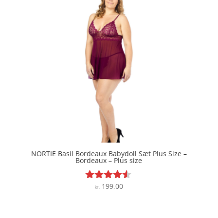
NORTIE Basil Bordeaux Babydoll Sæt Plus Size –
Bordeaux – Plus size
199,00
Vurderet
kr.
4.4
ud af 5