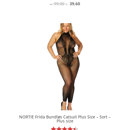
Den
Den
99,00
39,60
Vurderet
kr.
kr.
4.6
oprindelige
aktuelle
ud af 5
pris
pris
var:
er:
kr. 99,00.
kr. 39,60.
NORTIE Frida Bundløs Catsuit Plus Size – Sort –
Plus size