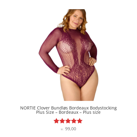
ud af 5
pris
pris
var:
er:
kr. 149,00.
kr. 89,40.
NORTIE Clover Bundløs Bordeaux Bodystocking
Plus Size – Bordeaux – Plus size
99,00
Vurderet
kr.
5