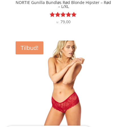
NORTIE Gunilla Bundløs Rød Blonde Hipster – Rød
– L/XL
79,00
Vurderet
kr.
4.9
ud af 5
Tilbud!