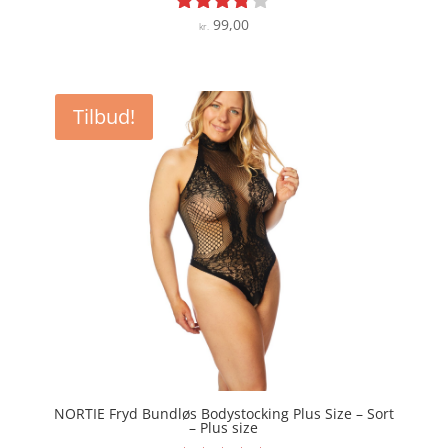
99,00
Vurderet
kr.
3.7
ud af 5
Tilbud!
NORTIE Fryd Bundløs Bodystocking Plus Size – Sort
– Plus size