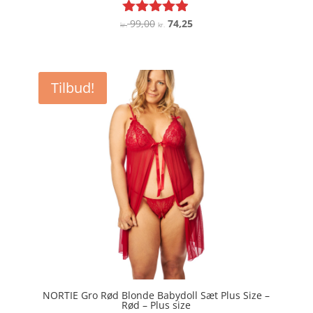
Den
Den
99,00
74,25
Vurderet
kr.
kr.
4.8
oprindelige
aktuelle
ud af 5
pris
pris
var:
er:
Tilbud!
kr. 99,00.
kr. 74,25.
NORTIE Gro Rød Blonde Babydoll Sæt Plus Size –
Rød – Plus size