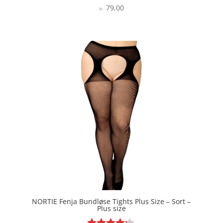
79,00
Vurderet
kr.
4.4
ud af 5
NORTIE Fenja Bundløse Tights Plus Size – Sort –
Plus size