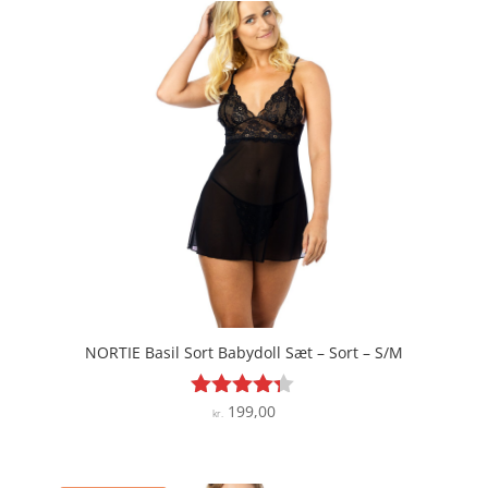
NORTIE Basil Sort Babydoll Sæt – Sort – S/M
199,00
Vurderet
kr.
4.2
ud af 5