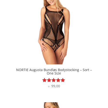
NORTIE Augusta Bundløs Bodystocking – Sort –
One Size
99,00
Vurderet
kr.
5
ud af 5