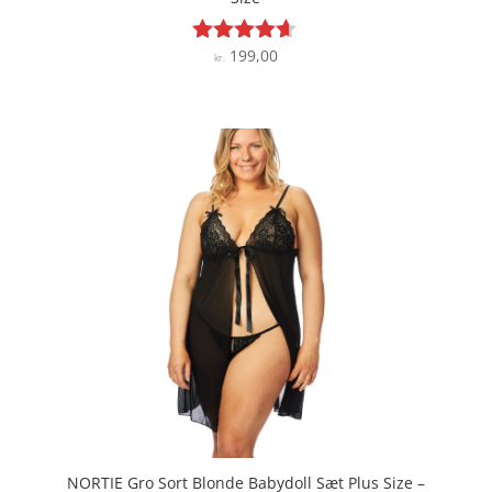
199,00
Vurderet
kr.
4.5
ud af 5
NORTIE Gro Sort Blonde Babydoll Sæt Plus Size –