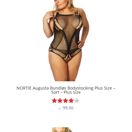
NORTIE Augusta Bundløs Bodystocking Plus Size –
Sort – Plus size
99,00
Vurderet
kr.
4
ud af 5