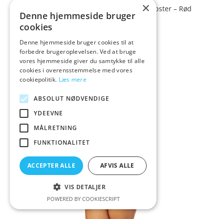
×
NORTIE Gunilla Bundløs Rød Blonde Hipster – Rød
Denne hjemmeside bruger
– S/M
cookies
Den
Den
79,00
59,25
Vurderet
Denne hjemmeside bruger cookies til at
kr.
kr.
3.8
forbedre brugeroplevelsen. Ved at bruge
oprindelige
aktuelle
ud af 5
vores hjemmeside giver du samtykke til alle
pris
pris
cookies i overensstemmelse med vores
var:
er:
cookiepolitik.
Læs mere
kr. 79,00.
kr. 59,25.
ABSOLUT NØDVENDIGE
YDEEVNE
MÅLRETNING
FUNKTIONALITET
ACCEPTER ALLE
AFVIS ALLE
VIS DETALJER
POWERED BY COOKIESCRIPT