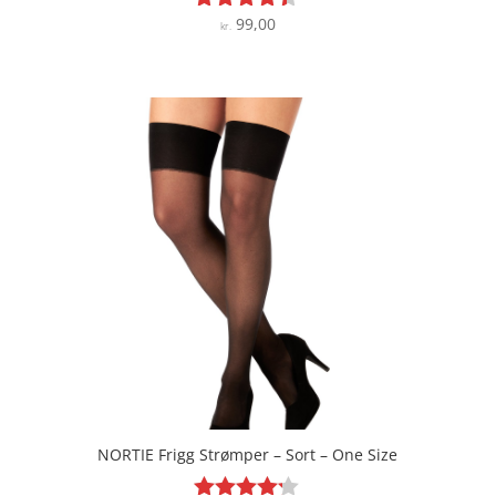
99,00
Vurderet
kr.
4.3
ud af 5
NORTIE Frigg Strømper – Sort – One Size