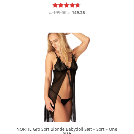
Den
Den
199,00
149,25
Vurderet
kr.
kr.
4.5
oprindelige
aktuelle
ud af 5
pris
pris
var:
er:
kr. 199,00.
kr. 149,25.
NORTIE Gro Sort Blonde Babydoll Sæt – Sort – One
Size