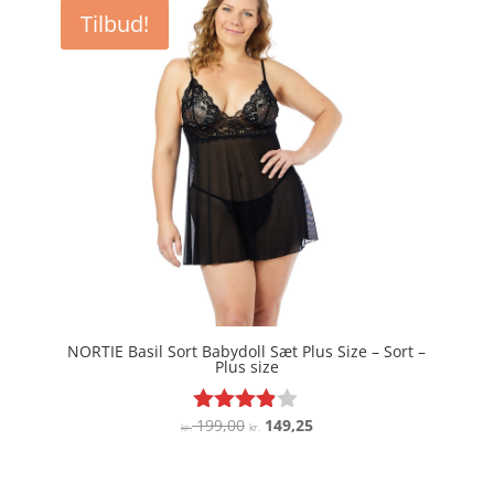
Tilbud!
NORTIE Basil Sort Babydoll Sæt Plus Size – Sort –
Plus size
Den
Den
199,00
149,25
Vurderet
kr.
kr.
3.8
oprindelige
aktuelle
ud af 5
pris
pris