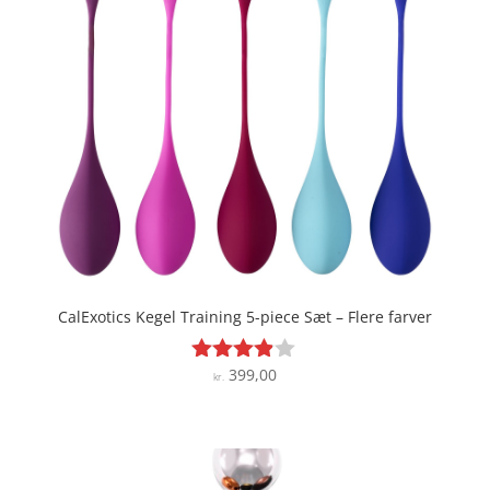
CalExotics Kegel Training 5-piece Sæt – Flere farver
399,00
Vurderet
kr.
3.8
ud af 5