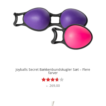
Joyballs Secret Bækkenbundskugler Sæt – Flere
farver
269,00
Vurderet
kr.
3.6
ud af 5