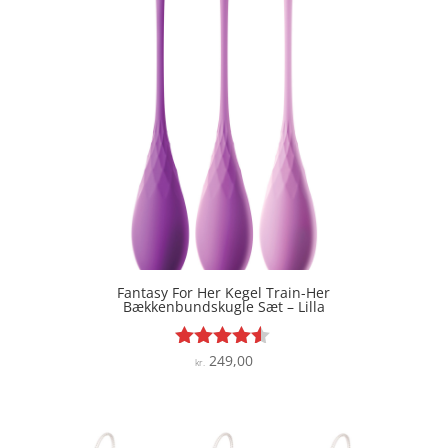
Fantasy For Her Kegel Train-Her
Bækkenbundskugle Sæt – Lilla
249,00
Vurderet
kr.
4.4
ud af 5