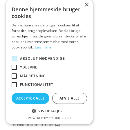
baseks Vib
(1)
×
Denne hjemmeside bruger
baseks Vibratorer
(6)
cookies
Basix Rubber Works
(4)
Denne hjemmeside bruger cookies til at
Bathmate
(26)
forbedre brugeroplevelsen. Ved at bruge
vores hjemmeside giver du samtykke til alle
Batteri
(6)
cookies i overensstemmelse med vores
Batterier
(33)
cookiepolitik.
Læs mere
Batterier&Opladere
(25)
ABSOLUT NØDVENDIGE
Bækkenbu
(1)
YDEEVNE
Bækkenbundsku
(1)
MÅLRETNING
Bækkenbundskugl
(1)
FUNKTIONALITET
Bækkenbundskugler
(76)
Bækkenbundskugler Begynder
(6)
ACCEPTER ALLE
AFVIS ALLE
Bækkenbundskugler Øvede
(12)
VIS DETALJER
Bækkenbundskugler Sæt
(22)
POWERED BY COOKIESCRIPT
Bækkenbundstræner
(4)