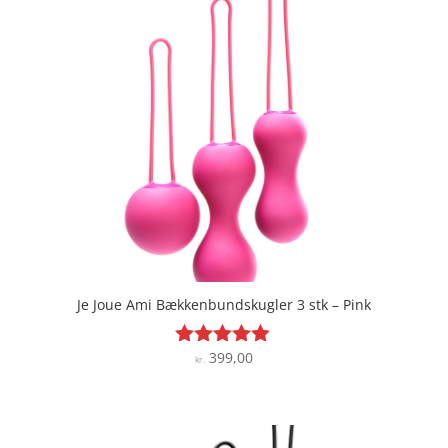
Je Joue Ami Bækkenbundskugler 3 stk – Pink
399,00
Vurderet
kr.
4.8
ud af 5