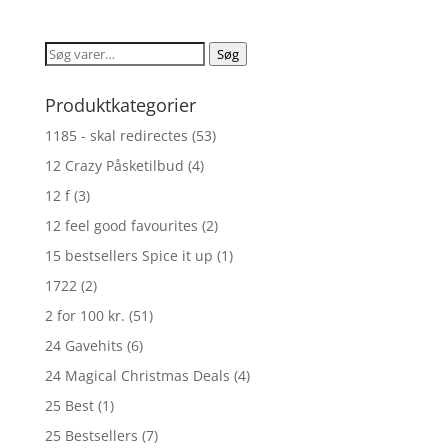
ud af 5
pris
pris
var:
er:
Søg
Søg
kr. 349,00.
kr. 296,65.
efter:
Produktkategorier
1185 - skal redirectes
(53)
12 Crazy Påsketilbud
(4)
12 f
(3)
12 feel good favourites
(2)
15 bestsellers Spice it up
(1)
1722
(2)
2 for 100 kr.
(51)
24 Gavehits
(6)
24 Magical Christmas Deals
(4)
25 Best
(1)
25 Bestsellers
(7)