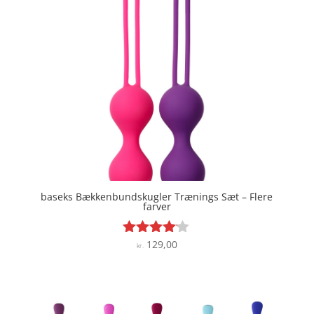
baseks Bækkenbundskugler Trænings Sæt – Flere
farver
129,00
Vurderet
kr.
4
ud af 5