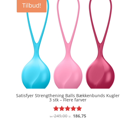
Tilbud!
Satisfyer Strengthening Balls Bækkenbunds Kugler
3 stk – Flere farver
Den
Den
249,00
186,75
Vurderet
kr.
kr.
4.9
oprindelige
aktuelle
ud af 5
pris
pris