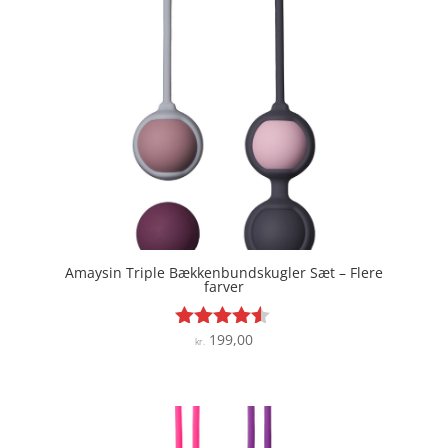
Amaysin Triple Bækkenbundskugler Sæt – Flere
farver
199,00
Vurderet
kr.
4.4
ud af 5