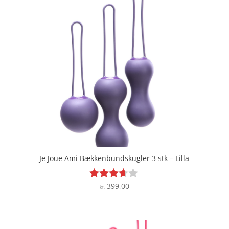
Je Joue Ami Bækkenbundskugler 3 stk – Lilla
399,00
Vurderet
kr.
3.6
ud af 5