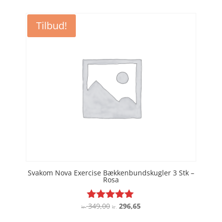
pris
pris
var:
er:
Tilbud!
kr. 349,00.
kr. 296,65.
Svakom Nova Exercise Bækkenbundskugler 3 Stk –
Rosa
Den
Den
349,00
296,65
Vurderet
kr.
kr.
4.9
oprindelige
aktuelle