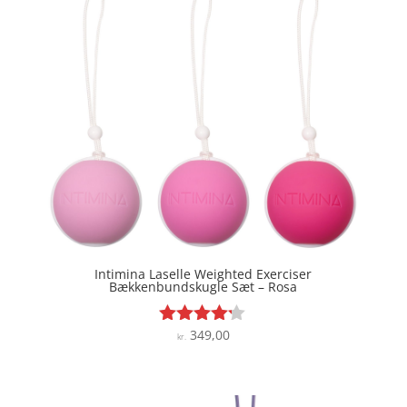
Intimina Laselle Weighted Exerciser
Bækkenbundskugle Sæt – Rosa
349,00
Vurderet
kr.
4.1
ud af 5