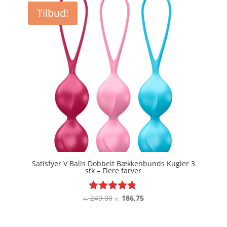
var:
er:
Tilbud!
kr. 249,00.
kr. 186,75.
Satisfyer V Balls Dobbelt Bækkenbunds Kugler 3
stk – Flere farver
Den
Den
249,00
186,75
Vurderet
kr.
kr.
4.7
oprindelige
aktuelle
ud af 5
pris
pris