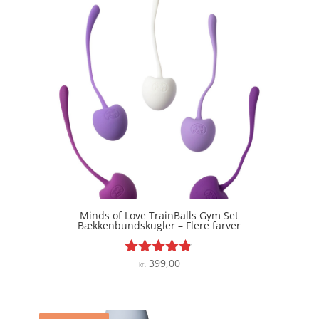
Minds of Love TrainBalls Gym Set
Bækkenbundskugler – Flere farver
399,00
Vurderet
kr.
4.7
ud af 5