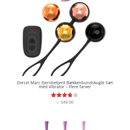
Dorcel Marc Fjernbetjent Bækkenbundskugle Sæt
med Vibrator – Flere farver
549,00
Vurderet
kr.
3.7
ud af 5