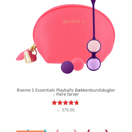
kr. 129,00.
kr. 109,65.
Rianne S Essentials Playballs Bækkenbundskugler
– Flere farver
379,00
Vurderet
kr.
4.6
ud af 5