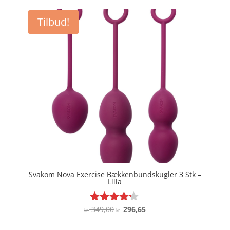
var:
er:
Tilbud!
kr. 149,00.
kr. 111,75.
Svakom Nova Exercise Bækkenbundskugler 3 Stk –
Lilla
Den
Den
349,00
296,65
Vurderet
kr.
kr.
4.1
oprindelige
aktuelle
ud af 5