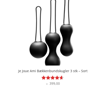
Je Joue Ami Bækkenbundskugler 3 stk – Sort
399,00
Vurderet
kr.
4.5
ud af 5