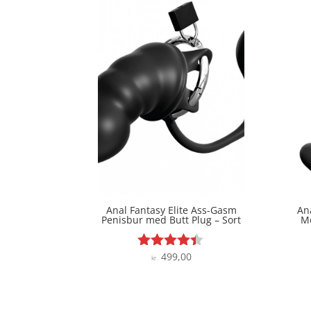
Anal Fantasy Elite Ass-Gasm
Ana
Penisbur med Butt Plug – Sort
Mo
499,00
Vurderet
kr.
4.3
ud af 5