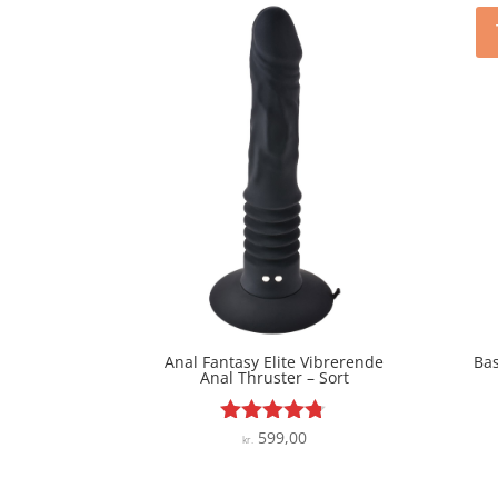
Anal Fantasy Elite Vibrerende
Ba
Anal Thruster – Sort
599,00
Vurderet
kr.
4.7
ud af 5