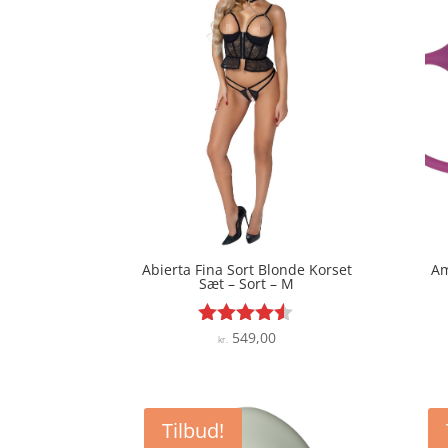
Abierta Fina Sort Blonde Korset
Am
Sæt – Sort – M
549,00
Vurderet
kr.
4.4
ud af 5
Tilbud!