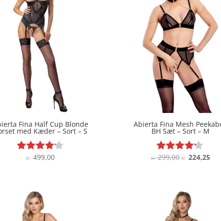
ierta Fina Half Cup Blonde
Abierta Fina Mesh Peekab
orset med Kæder – Sort – S
BH Sæt – Sort – M
Den
De
499,00
299,00
224,25
Vurderet
Vurderet
kr.
kr.
kr.
4.1
4.1
oprindelige
akt
ud af 5
ud af 5
pris
pri
var:
er:
kr. 299,00.
kr.