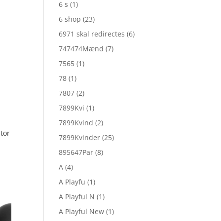
6 s
(1)
6 shop
(23)
6971 skal redirectes
(6)
747474Mænd
(7)
7565
(1)
78
(1)
7807
(2)
7899Kvi
(1)
7899Kvind
(2)
tor
7899Kvinder
(25)
895647Par
(8)
A
(4)
A Playfu
(1)
A Playful N
(1)
A Playful New
(1)