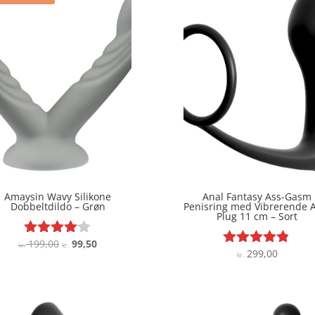
Amaysin Wavy Silikone
Anal Fantasy Ass-Gasm
Dobbeltdildo – Grøn
Penisring med Vibrerende 
Plug 11 cm – Sort
Den
Den
199,00
99,50
Vurderet
kr.
kr.
299,00
Vurderet
kr.
4
oprindelige
aktuelle
4.7
ud af 5
pris
pris
ud af 5
var:
er:
kr. 199,00.
kr. 99,50.