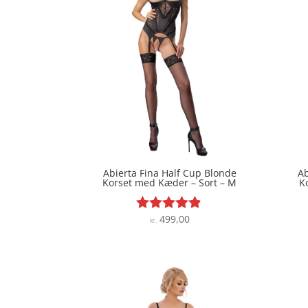
Abierta Fina Half Cup Blonde
Ab
Korset med Kæder – Sort – M
K
499,00
Vurderet
kr.
4.8
ud af 5