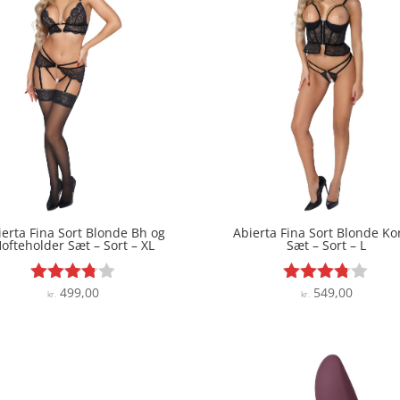
ierta Fina Sort Blonde Bh og
Abierta Fina Sort Blonde Ko
ofteholder Sæt – Sort – XL
Sæt – Sort – L
499,00
549,00
Vurderet
Vurderet
kr.
kr.
3.7
3.7
ud af 5
ud af 5