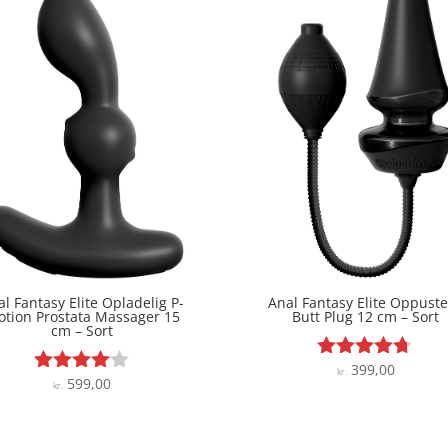
l Fantasy Elite Opladelig P-
Anal Fantasy Elite Oppuste
tion Prostata Massager 15
Butt Plug 12 cm – Sort
cm – Sort
399,00
Vurderet
kr.
599,00
Vurderet
kr.
4.6
4
ud af 5
ud af 5