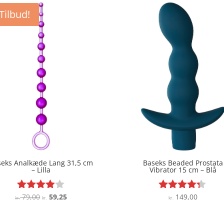
Tilbud!
seks Analkæde Lang 31,5 cm
Baseks Beaded Prostata
– Lilla
Vibrator 15 cm – Blå
Den
Den
79,00
59,25
149,00
Vurderet
Vurderet
kr.
kr.
kr.
3.9
4.2
oprindelige
aktuelle
ud af 5
ud af 5
pris
pris