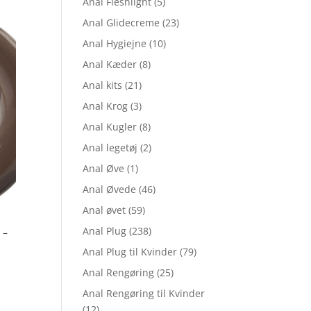
Anal Fleshlight
(5)
Anal Glidecreme
(23)
Anal Hygiejne
(10)
Anal Kæder
(8)
Anal kits
(21)
Anal Krog
(3)
Anal Kugler
(8)
Anal legetøj
(2)
Anal Øve
(1)
Anal Øvede
(46)
Anal øvet
(59)
Anal Plug
(238)
 –
Anal Plug til Kvinder
(79)
Anal Rengøring
(25)
Anal Rengøring til Kvinder
elle
(12)