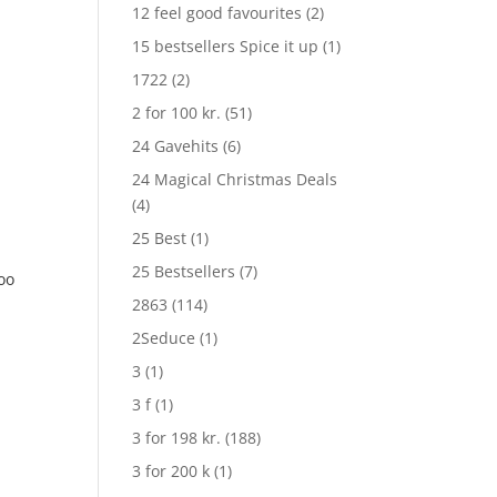
12 feel good favourites
(2)
15 bestsellers Spice it up
(1)
1722
(2)
2 for 100 kr.
(51)
24 Gavehits
(6)
24 Magical Christmas Deals
(4)
25 Best
(1)
25 Bestsellers
(7)
oo
2863
(114)
2Seduce
(1)
n
3
(1)
uelle
s
3 f
(1)
3 for 198 kr.
(188)
 224,25.
3 for 200 k
(1)