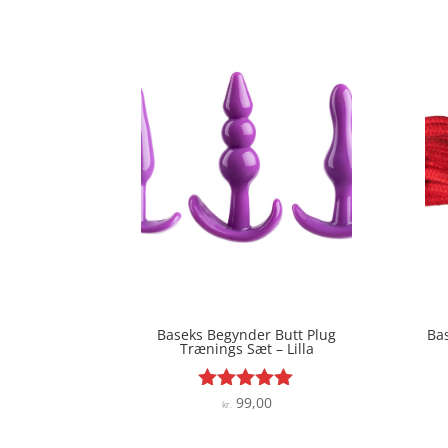
Baseks Begynder Butt Plug
Ba
Trænings Sæt – Lilla
99,00
Vurderet
kr.
4.9
ud af 5