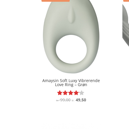
Amaysin Soft Luxy Vibrerende
Love Ring – Grøn
Den
Den
99,00
49,50
Vurderet
kr.
kr.
4
oprindelige
aktuelle
ud af 5
pris
pris
var:
er:
kr. 99,00.
kr. 49,50.