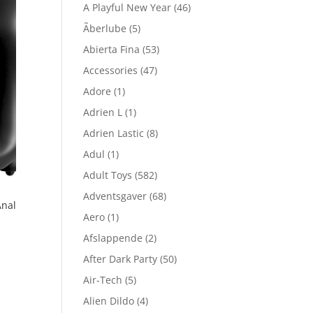
A Playful New Year
(46)
Ãberlube
(5)
Abierta Fina
(53)
Accessories
(47)
Adore
(1)
Adrien L
(1)
Adrien Lastic
(8)
Adul
(1)
Adult Toys
(582)
Adventsgaver
(68)
Anal
Aero
(1)
Afslappende
(2)
After Dark Party
(50)
Air-Tech
(5)
Alien Dildo
(4)