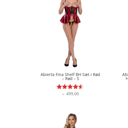
Abierta Fina Shelf BH Sæt i Rød
Ab
– Rød – S
H
499,00
Vurderet
kr.
4.4
ud af 5