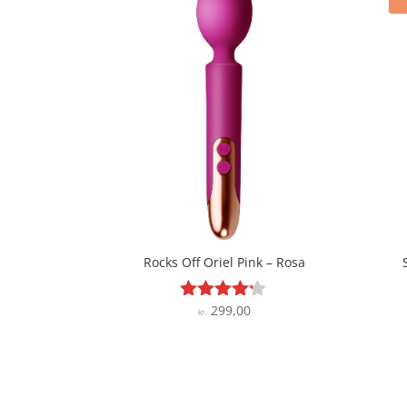
Rocks Off Oriel Pink – Rosa
299,00
Vurderet
kr.
4.1
ud af 5