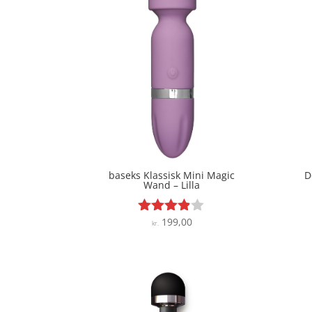
baseks Klassisk Mini Magic
D
Wand – Lilla
199,00
Vurderet
kr.
3.8
ud af 5