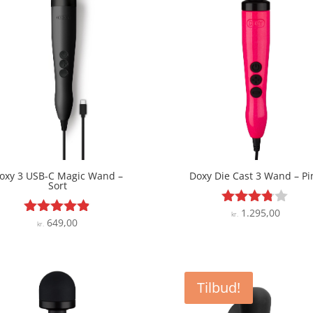
oxy 3 USB-C Magic Wand –
Doxy Die Cast 3 Wand – Pi
Sort
1.295,00
Vurderet
kr.
649,00
Vurderet
kr.
3.7
4.8
ud af 5
ud af 5
Tilbud!