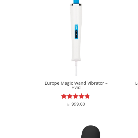
Europe Magic Wand Vibrator –
L
Hvid
999,00
Vurderet
kr.
4.7
ud af 5