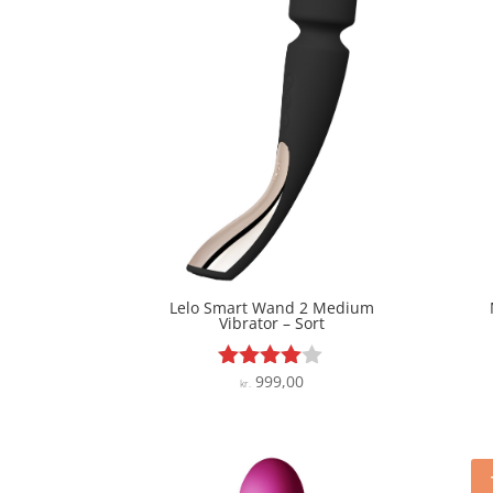
Lelo Smart Wand 2 Medium
Vibrator – Sort
999,00
Vurderet
kr.
3.9
ud af 5