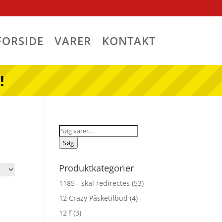
FORSIDE
VARER
KONTAKT
!
Søg
efter:
Søg
Produktkategorier
1185 - skal redirectes
(53)
12 Crazy Påsketilbud
(4)
12 f
(3)