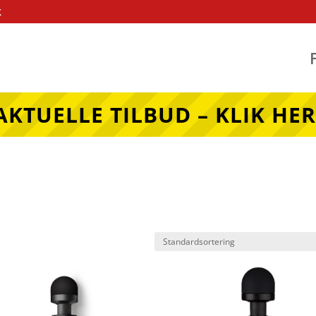
k
AKTUELLE TILBUD – KLIK HER