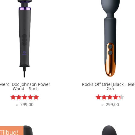
Merci Doc Johnson Power
Rocks Off Oriel Black – Mø
Wand – Sort
Grå
799,00
299,00
Vurderet
Vurderet
kr.
kr.
4.9
4.2
ud af 5
ud af 5
Tilbud!