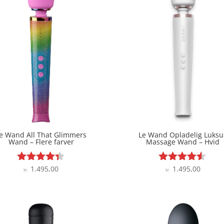
e Wand All That Glimmers
Le Wand Opladelig Luksu
Wand – Flere farver
Massage Wand – Hvid
1.495,00
1.495,00
Vurderet
Vurderet
kr.
kr.
4.3
4.4
ud af 5
ud af 5