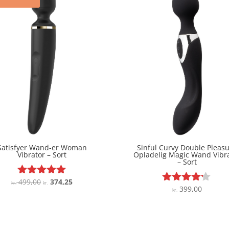
Satisfyer Wand-er Woman
Sinful Curvy Double Pleas
Vibrator – Sort
Opladelig Magic Wand Vibr
– Sort
Den
Den
499,00
374,25
Vurderet
kr.
kr.
399,00
Vurderet
kr.
4.9
oprindelige
aktuelle
4.1
ud af 5
pris
pris
ud af 5
var:
er:
kr. 499,00.
kr. 374,25.