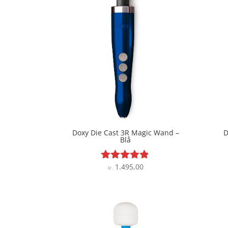
Doxy Die Cast 3R Magic Wand –
D
Blå
1.495,00
Vurderet
kr.
4.8
ud af 5