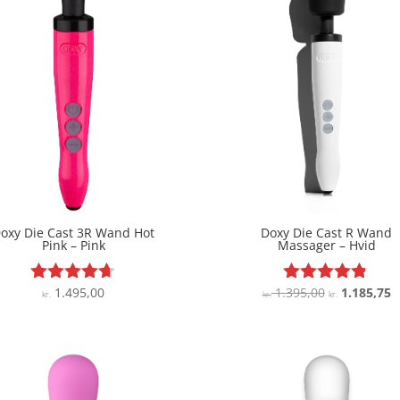
oxy Die Cast 3R Wand Hot
Doxy Die Cast R Wand
Pink – Pink
Massager – Hvid
Den
D
1.495,00
1.395,00
1.185,75
Vurderet
Vurderet
kr.
kr.
kr.
4.6
4.7
oprindelige
a
ud af 5
ud af 5
pris
p
var:
e
kr. 1.395,00.
k