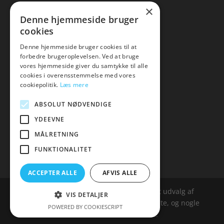
×
▸ Se tilbuddene her
Denne hjemmeside bruger
cookies
Artikel oversigt
Amare
Denne hjemmeside bruger cookies til at
Tlf: 7876 8672
forbedre brugeroplevelsen. Ved at bruge
vores hjemmeside giver du samtykke til alle
Mail:
hej@amare.dk
cookies i overensstemmelse med vores
cookiepolitik.
Læs mere
ABSOLUT NØDVENDIGE
YDEEVNE
MÅLRETNING
FUNKTIONALITET
ACCEPTER ALLE
AFVIS ALLE
Amare.dk er siden, der samler et bredt udvalg af
VIS DETALJER
spændende varer. Siden er et affailiatesite, og nogle
POWERED BY COOKIESCRIPT
links kan være affialitelinks.