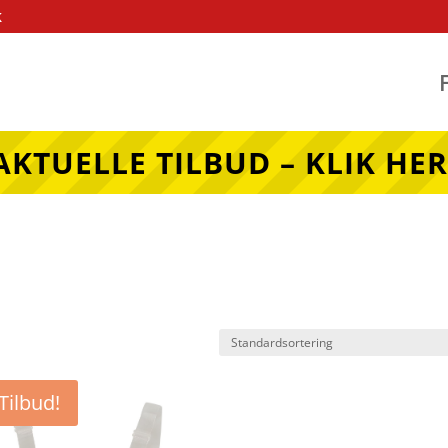
k
AKTUELLE TILBUD – KLIK HER
Tilbud!