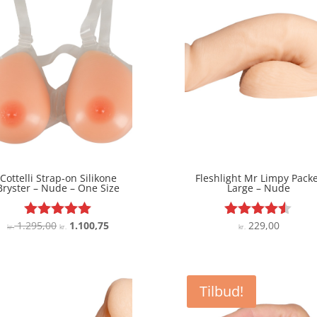
Cottelli Strap-on Silikone
Fleshlight Mr Limpy Pack
Bryster – Nude – One Size
Large – Nude
Den
Den
1.295,00
1.100,75
229,00
Vurderet
Vurderet
kr.
kr.
kr.
5
4.4
oprindelige
aktuelle
ud af 5
ud af 5
pris
pris
var:
er:
Tilbud!
kr. 1.295,00.
kr. 1.100,75.