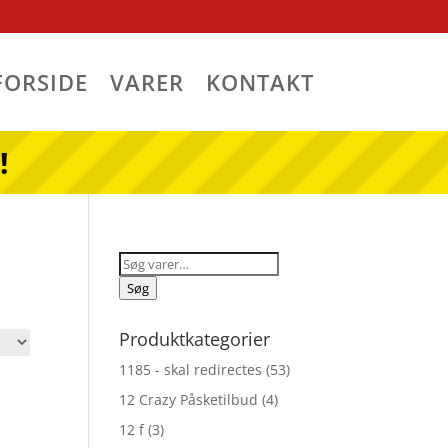
FORSIDE
VARER
KONTAKT
!
Søg
efter:
Søg
Produktkategorier
1185 - skal redirectes
(53)
12 Crazy Påsketilbud
(4)
12 f
(3)