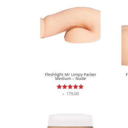
Fleshlight Mr Limpy Packer
F
Medium – Nude
179,00
Vurderet
kr.
4.8
ud af 5