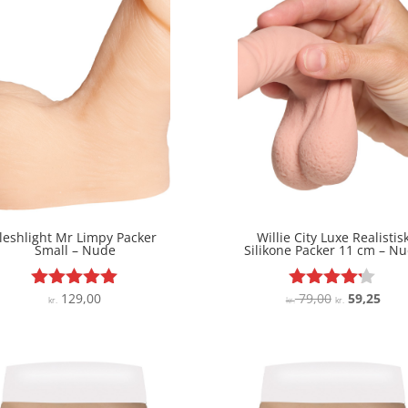
leshlight Mr Limpy Packer
Willie City Luxe Realistis
Small – Nude
Silikone Packer 11 cm – N
Den
Den
129,00
79,00
59,25
Vurderet
Vurderet
kr.
kr.
kr.
4.9
4.1
oprindelige
aktu
ud af 5
ud af 5
pris
pris
var:
er:
kr. 79,00.
kr. 5