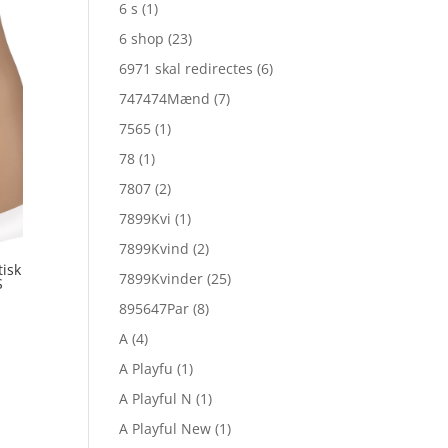
6 s
(1)
6 shop
(23)
6971 skal redirectes
(6)
747474Mænd
(7)
7565
(1)
78
(1)
7807
(2)
7899Kvi
(1)
7899Kvind
(2)
tisk
7899Kvinder
(25)
S
895647Par
(8)
A
(4)
A Playfu
(1)
A Playful N
(1)
A Playful New
(1)