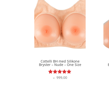
Cottelli BH med Silikone
Bryster – Nude – One Size
999,00
Vurderet
kr.
4.9
ud af 5