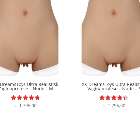
DreamsToys Ultra Realistisk
XX-DreamsToys Ultra Realis
Vaginaprotese – Nude – M
Vaginaprotese – Nude – 
1.795,00
1.795,00
Vurderet
Vurderet
kr.
kr.
4.7
4.2
ud af 5
ud af 5