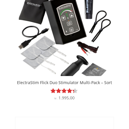
ElectraStim Flick Duo Stimulator Multi-Pack – Sort
1.995,00
Vurderet
kr.
4.2
ud af 5