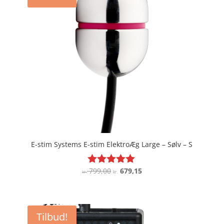
E-stim Systems E-stim ElektroÆg Large – Sølv – S
Den
Den
799,00
679,15
Vurderet
kr.
kr.
4.9
oprindelige
aktuelle
ud af 5
pris
pris
var:
er:
Tilbud!
kr. 799,00.
kr. 679,15.