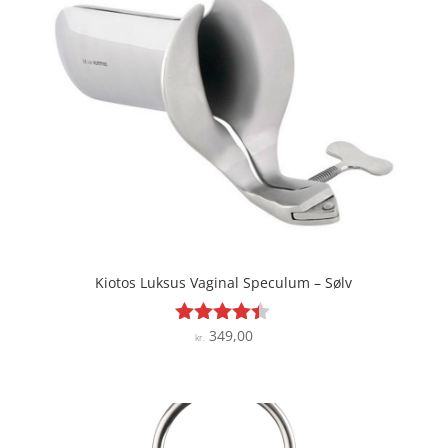
Kiotos Luksus Vaginal Speculum – Sølv
349,00
Vurderet
kr.
4.3
ud af 5