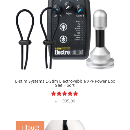
E-stim Systems E-Stim ElectroPebble XPF Power Box
Sæt – Sort
1.995,00
Vurderet
kr.
4.9
ud af 5
Tilbud!