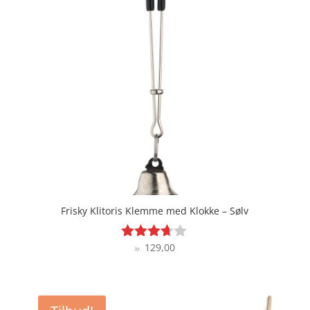
Frisky Klitoris Klemme med Klokke – Sølv
129,00
Vurderet
kr.
3.6
ud af 5