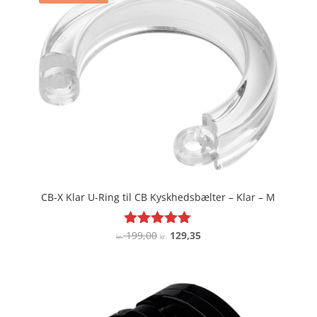
CB-X Klar U-Ring til CB Kyskhedsbælter – Klar – M
Den
Den
199,00
129,35
Vurderet
kr.
kr.
5
oprindelige
aktuelle
ud af 5
pris
pris
var:
er:
kr. 199,00.
kr. 129,35.