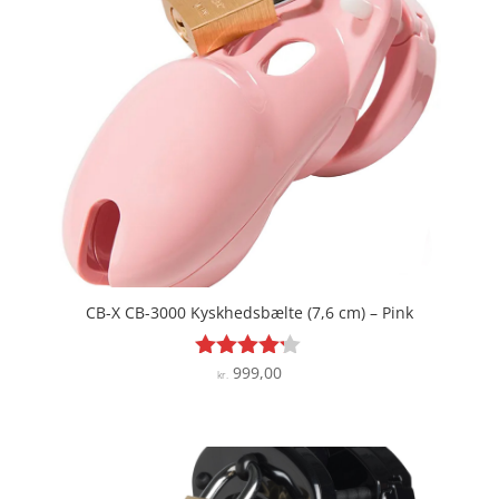
CB-X CB-3000 Kyskhedsbælte (7,6 cm) – Pink
999,00
Vurderet
kr.
4.1
ud af 5