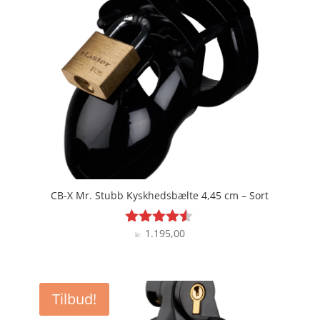
CB-X Mr. Stubb Kyskhedsbælte 4,45 cm – Sort
1.195,00
Vurderet
kr.
4.4
ud af 5
Tilbud!