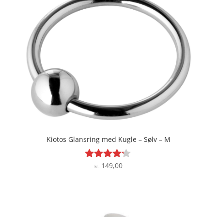
Kiotos Glansring med Kugle – Sølv – M
149,00
Vurderet
kr.
4.1
ud af 5