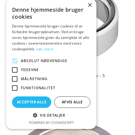
×
Denne hjemmeside bruger
cookies
Denne hjemmeside bruger cookies til at
forbedre brugeroplevelsen. Ved at bruge
vores hjemmeside giver du samtykke til alle
cookies i overensstemmelse med vores
cookiepolitik.
Læs mere
ABSOLUT NØDVENDIGE
YDEEVNE
Malesation Metal Penisring – Sølv – S
MÅLRETNING
FUNKTIONALITET
199,00
Vurderet
kr.
4.3
ACCEPTER ALLE
AFVIS ALLE
ud af 5
VIS DETALJER
POWERED BY COOKIESCRIPT