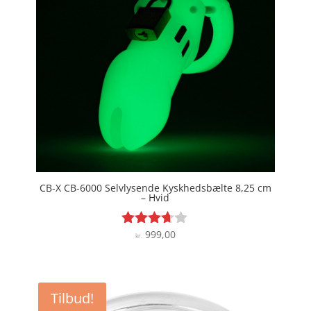
CB-X CB-6000 Selvlysende Kyskhedsbælte 8,25 cm
– Hvid
999,00
Vurderet
kr.
3.6
ud af 5
Tilbud!