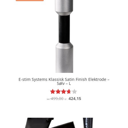
E-stim Systems Klassisk Satin Finish Elektrode –
Sølv – L
Den
Den
499,00
424,15
Vurderet
kr.
kr.
3.6
oprindelige
aktuelle
ud af 5
pris
pris
var:
er:
kr. 499,00.
kr. 424,15.