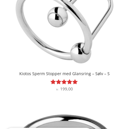
Kiotos Sperm Stopper med Glansring – Sølv – S
199,00
Vurderet
kr.
5
ud af 5