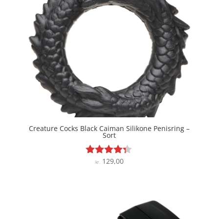
Creature Cocks Black Caiman Silikone Penisring –
Sort
129,00
Vurderet
kr.
4.2
ud af 5