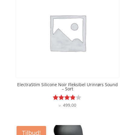
ElectraStim Silicone Noir Fleksibel Urinrørs Sound
– Sort
499,00
Vurderet
kr.
3.8
ud af 5
Tilbud!