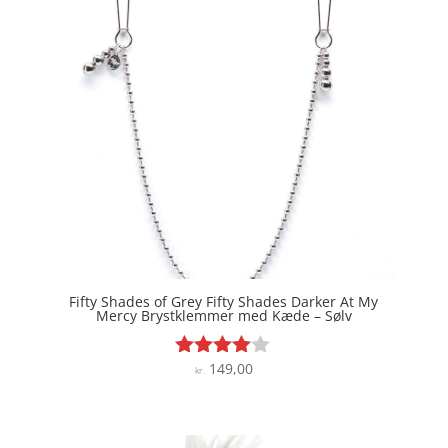
Fifty Shades of Grey Fifty Shades Darker At My
Mercy Brystklemmer med Kæde – Sølv
149,00
Vurderet
kr.
3.9
ud af 5