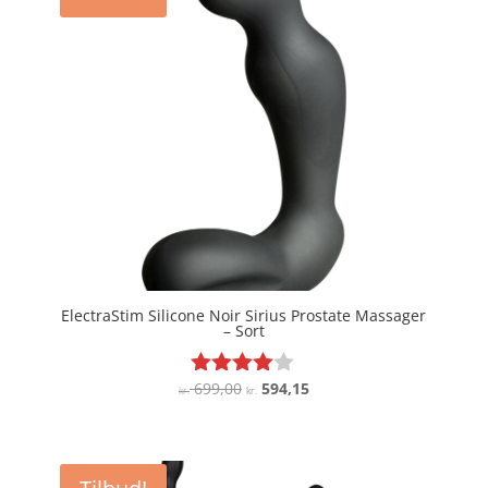
ElectraStim Silicone Noir Sirius Prostate Massager
– Sort
Den
Den
699,00
594,15
Vurderet
kr.
kr.
3.9
oprindelige
aktuelle
ud af 5
pris
pris
var:
er:
kr. 699,00.
kr. 594,15.