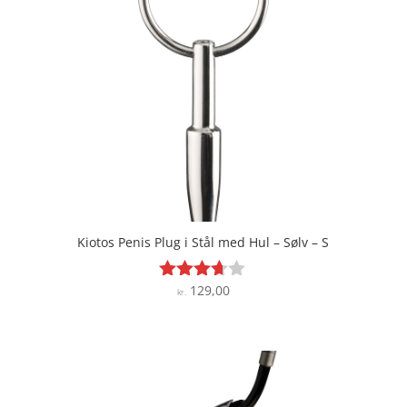
Kiotos Penis Plug i Stål med Hul – Sølv – S
129,00
Vurderet
kr.
3.6
ud af 5