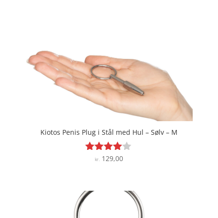
Kiotos Penis Plug i Stål med Hul – Sølv – M
129,00
Vurderet
kr.
3.9
ud af 5