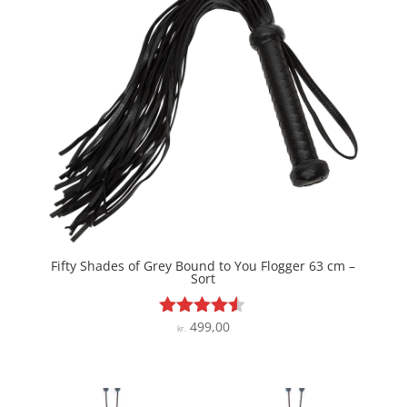
Fifty Shades of Grey Bound to You Flogger 63 cm –
Sort
499,00
Vurderet
kr.
4.4
ud af 5