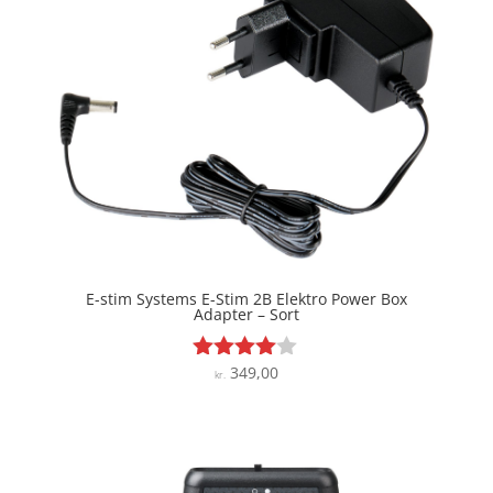
E-stim Systems E-Stim 2B Elektro Power Box
Adapter – Sort
349,00
Vurderet
kr.
3.9
ud af 5