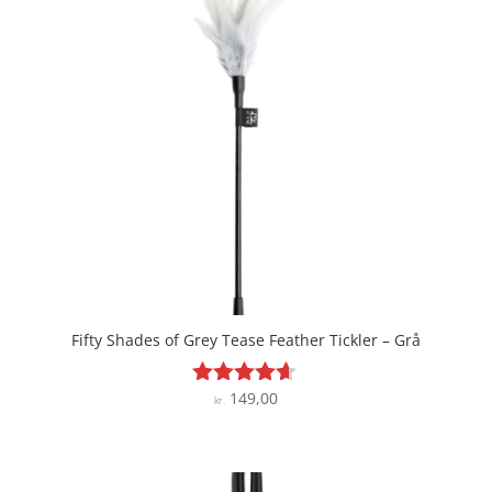
Fifty Shades of Grey Tease Feather Tickler – Grå
149,00
Vurderet
kr.
4.5
ud af 5