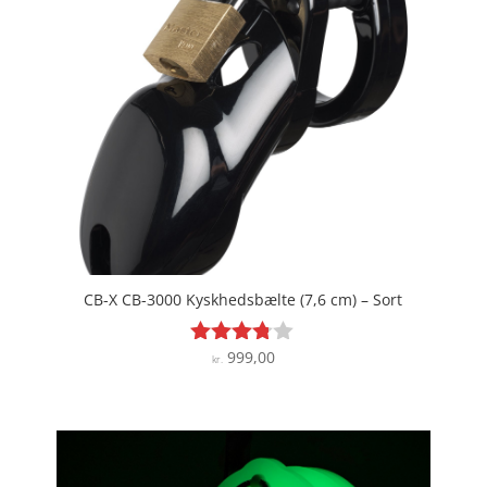
CB-X CB-3000 Kyskhedsbælte (7,6 cm) – Sort
999,00
Vurderet
kr.
3.7
ud af 5