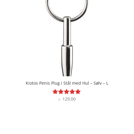
Kiotos Penis Plug i Stål med Hul – Sølv – L
129,00
Vurderet
kr.
4.9
ud af 5