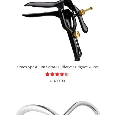
Kiotos Spekulum Sort&Guldfarvet Udgave – Sort
499,00
Vurderet
kr.
4.3
ud af 5