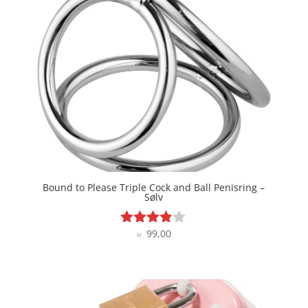
Bound to Please Triple Cock and Ball Penisring –
Sølv
99,00
Vurderet
kr.
3.8
ud af 5