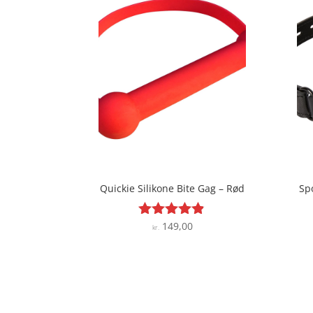
Quickie Silikone Bite Gag – Rød
Sp
149,00
Vurderet
kr.
4.8
ud af 5