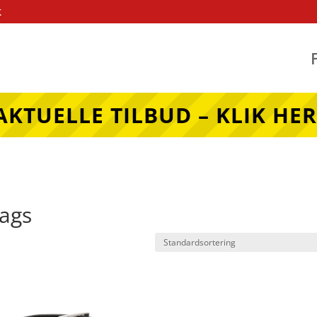
k
AKTUELLE TILBUD – KLIK HER
Gags