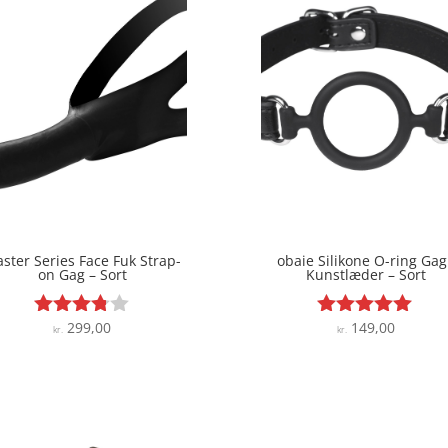
ster Series Face Fuk Strap-
obaie Silikone O-ring Gag
on Gag – Sort
Kunstlæder – Sort
299,00
149,00
Vurderet
Vurderet
kr.
kr.
3.7
4.9
ud af 5
ud af 5