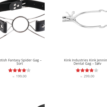
etish Fantasy Spider Gag –
Kink Industries Kink Jenni
Sort
Dental Gag – Sølv
199,00
299,00
Vurderet
Vurderet
kr.
kr.
4
3.8
ud af 5
ud af 5