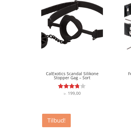
CalExotics Scandal Silikone
F
Stopper Gag – Sort
199,00
Vurderet
kr.
3.7
ud af 5
Tilbud!