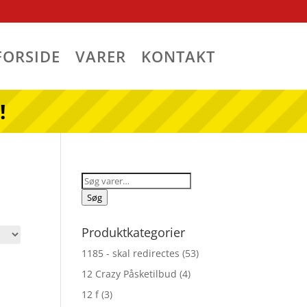
FORSIDE
VARER
KONTAKT
!
Søg
efter:
Søg
Produktkategorier
1185 - skal redirectes
(53)
12 Crazy Påsketilbud
(4)
12 f
(3)