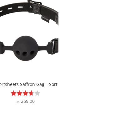
ortsheets Saffron Gag – Sort
269,00
Vurderet
kr.
3.6
ud af 5