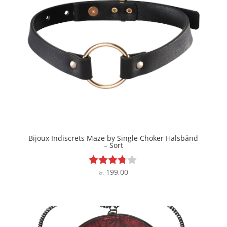
Bijoux Indiscrets Maze by Single Choker Halsbånd
– Sort
199,00
Vurderet
kr.
3.7
ud af 5