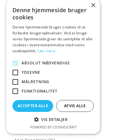
×
Anal Fantasy
(17)
Denne hjemmeside bruger
cookies
Anal Fleshlight
(5)
Denne hjemmeside bruger cookies til at
Anal Glidecreme
(23)
forbedre brugeroplevelsen. Ved at bruge
Anal Hygiejne
(10)
vores hjemmeside giver du samtykke til alle
cookies i overensstemmelse med vores
Anal Kæder
(8)
cookiepolitik.
Læs mere
Anal kits
(21)
ABSOLUT NØDVENDIGE
Anal Krog
(3)
YDEEVNE
Anal Kugler
(8)
MÅLRETNING
Anal legetøj
(2)
FUNKTIONALITET
Anal Øve
(1)
Anal Øvede
(46)
ACCEPTER ALLE
AFVIS ALLE
Anal øvet
(59)
VIS DETALJER
Anal Plug
(238)
POWERED BY COOKIESCRIPT
Anal Plug til Kvinder
(79)