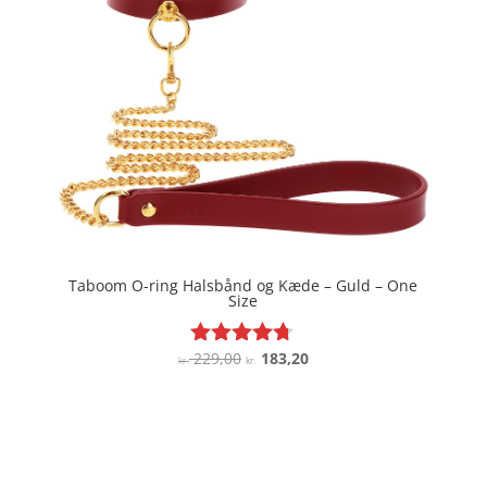
Taboom O-ring Halsbånd og Kæde – Guld – One
Size
Den
Den
229,00
183,20
Vurderet
kr.
kr.
4.6
oprindelige
aktuelle
ud af 5
pris
pris
var:
er:
kr. 229,00.
kr. 183,20.