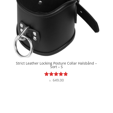
Strict Leather Locking Posture Collar Halsbånd –
Sort – S
649,00
Vurderet
kr.
4.7
ud af 5