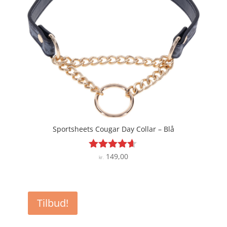
Sportsheets Cougar Day Collar – Blå
149,00
Vurderet
kr.
4.5
ud af 5
Tilbud!