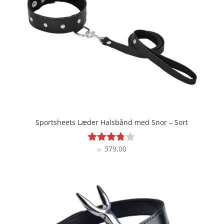
Sportsheets Læder Halsbånd med Snor – Sort
379,00
Vurderet
kr.
3.7
ud af 5