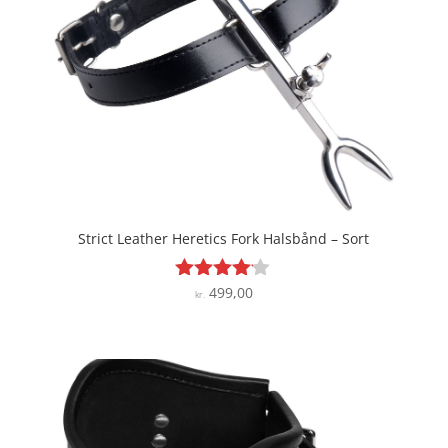
Strict Leather Heretics Fork Halsbånd – Sort
499,00
Vurderet
kr.
4
ud af 5