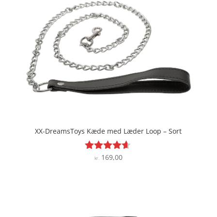
XX-DreamsToys Kæde med Læder Loop – Sort
169,00
Vurderet
kr.
4.5
ud af 5