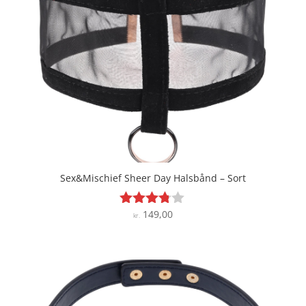
Sex&Mischief Sheer Day Halsbånd – Sort
149,00
Vurderet
kr.
3.7
ud af 5