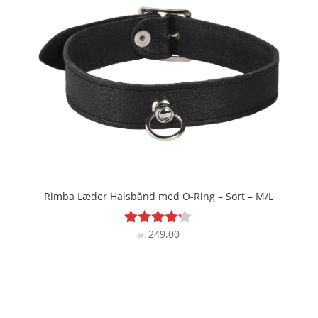
Rimba Læder Halsbånd med O-Ring – Sort – M/L
249,00
Vurderet
kr.
4.1
ud af 5