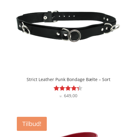
Strict Leather Punk Bondage Bælte – Sort
649,00
Vurderet
kr.
4.2
ud af 5
Tilbud!