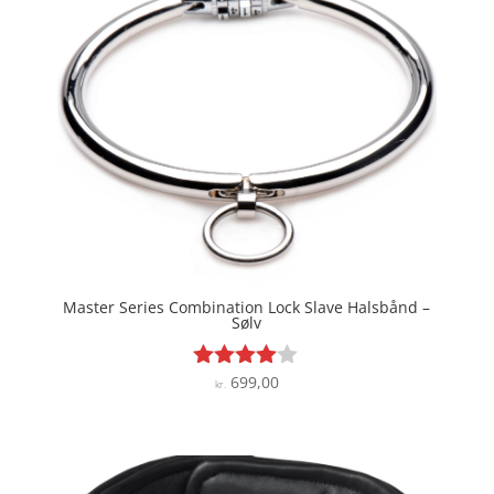
Master Series Combination Lock Slave Halsbånd –
Sølv
699,00
Vurderet
kr.
3.9
ud af 5