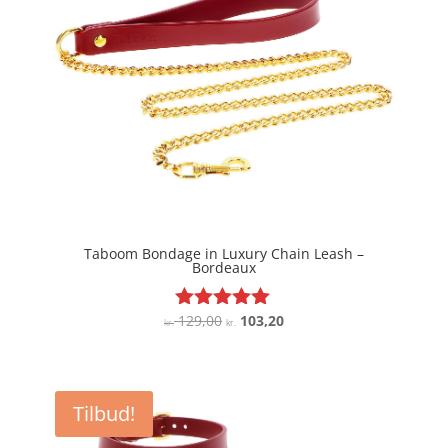
Taboom Bondage in Luxury Chain Leash –
Bordeaux
Den
Den
129,00
103,20
Vurderet
kr.
kr.
5
oprindelige
aktuelle
ud af 5
pris
pris
var:
er:
Tilbud!
kr. 129,00.
kr. 103,20.