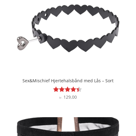
Sex&Mischief Hjertehalsbånd med Lås – Sort
129,00
Vurderet
kr.
4.3
ud af 5