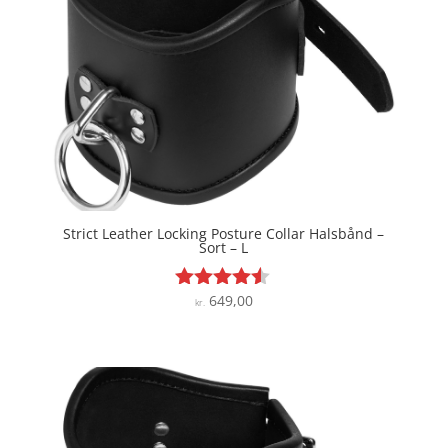
Strict Leather Locking Posture Collar Halsbånd –
Sort – L
649,00
Vurderet
kr.
4.4
ud af 5