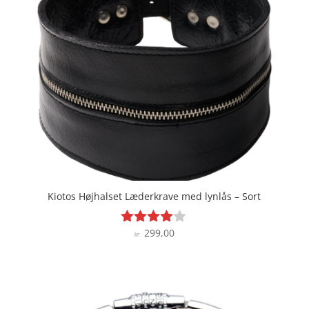
Kiotos Højhalset Læderkrave med lynlås – Sort
299,00
Vurderet
kr.
3.9
ud af 5