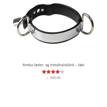
Rimba læder- og metalhalsbånd – Sølv
349,00
Vurderet
kr.
4
ud af 5