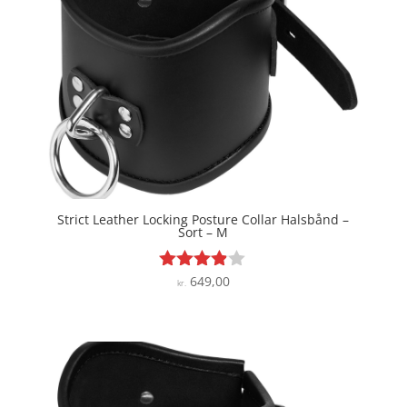
Strict Leather Locking Posture Collar Halsbånd –
Sort – M
649,00
Vurderet
kr.
3.8
ud af 5