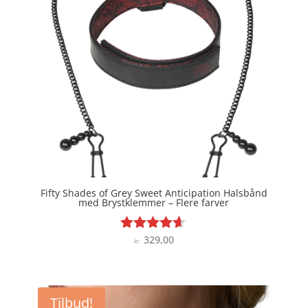
Fifty Shades of Grey Sweet Anticipation Halsbånd
med Brystklemmer – Flere farver
329,00
Vurderet
kr.
4.5
ud af 5
Tilbud!