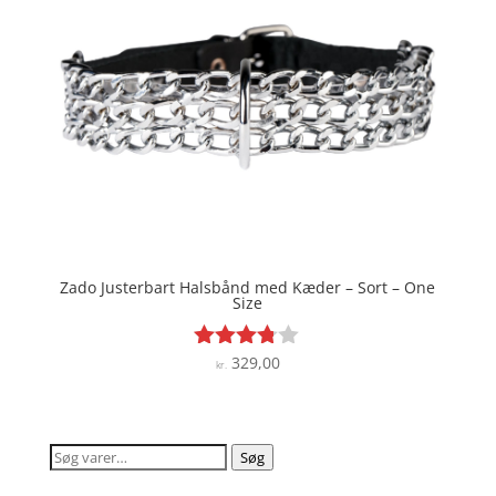
Zado Justerbart Halsbånd med Kæder – Sort – One
Size
329,00
Vurderet
kr.
3.7
ud af 5
Søg
Søg
efter: