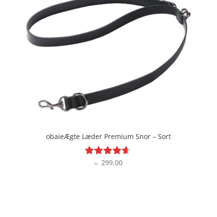
obaieÆgte Læder Premium Snor – Sort
299,00
Vurderet
kr.
4.5
ud af 5