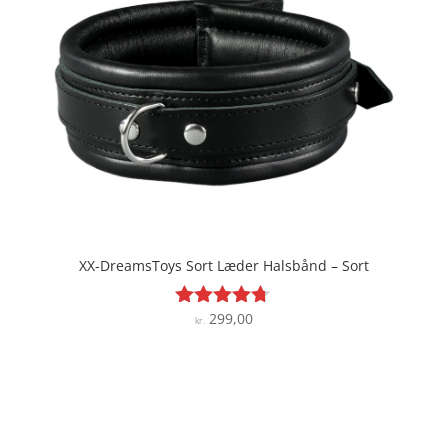
XX-DreamsToys Sort Læder Halsbånd – Sort
299,00
Vurderet
kr.
4.6
ud af 5