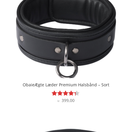
ObaieÆgte Læder Premium Halsbånd – Sort
399,00
Vurderet
kr.
4.2
ud af 5