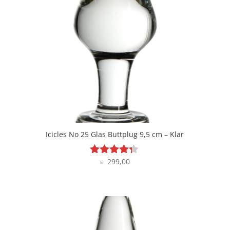
Icicles No 25 Glas Buttplug 9,5 cm – Klar
299,00
Vurderet
kr.
4.2
ud af 5