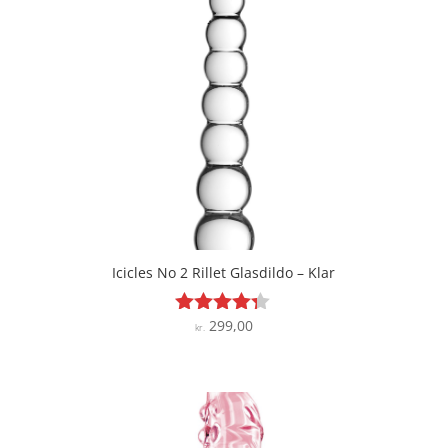
Icicles No 2 Rillet Glasdildo – Klar
299,00
Vurderet
kr.
4.2
ud af 5