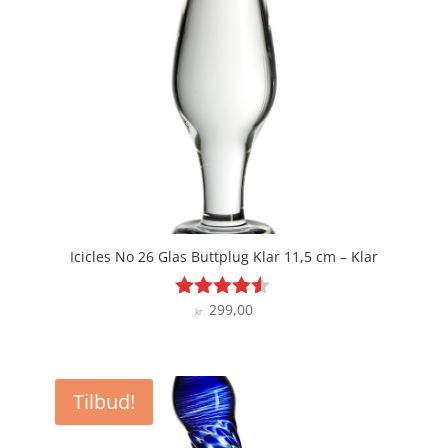
Icicles No 26 Glas Buttplug Klar 11,5 cm – Klar
299,00
Vurderet
kr.
4.4
ud af 5
Tilbud!