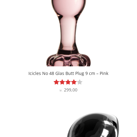
Icicles No 48 Glas Butt Plug 9 cm – Pink
299,00
Vurderet
kr.
3.9
ud af 5