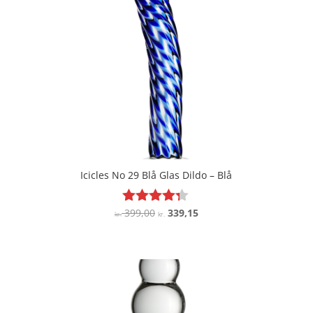
Icicles No 29 Blå Glas Dildo – Blå
Den
Den
399,00
339,15
Vurderet
kr.
kr.
4.2
oprindelige
aktuelle
ud af 5
pris
pris
var:
er:
kr. 399,00.
kr. 339,15.