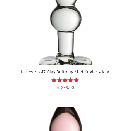
Icicles No 47 Glas Buttplug Med Kugler – Klar
299,00
Vurderet
kr.
5
ud af 5