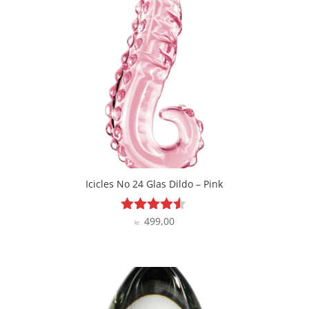
Icicles No 24 Glas Dildo – Pink
499,00
Vurderet
kr.
4.4
ud af 5