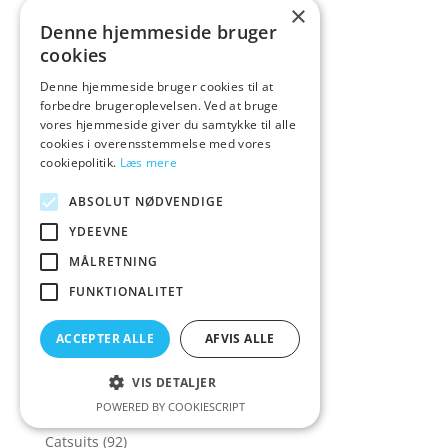
×
Butterfly Vibrator
(2)
Denne hjemmeside bruger
Butterfly Vibratorer
(10)
cookies
Buttplug
(78)
Denne hjemmeside bruger cookies til at
forbedre brugeroplevelsen. Ved at bruge
Buttplug med Vibrator
(31)
vores hjemmeside giver du samtykke til alle
Buttplugs
(95)
cookies i overensstemmelse med vores
cookiepolitik.
Læs mere
Buttplugs med diamant
(13)
Buttplugs med hale
(14)
ABSOLUT NØDVENDIGE
BUTTR
(4)
YDEEVNE
Bye Bra
(6)
MÅLRETNING
Cal Exotics
(60)
FUNKTIONALITET
CalExotics
(56)
ACCEPTER ALLE
AFVIS ALLE
CalExotics Rings!
(7)
Candy
(3)
VIS DETALJER
POWERED BY COOKIESCRIPT
Casmir
(9)
Catsuits
(92)