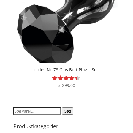
Icicles No 78 Glas Butt Plug – Sort
299,00
Vurderet
kr.
4.4
ud af 5
Søg
Søg
efter:
Produktkategorier