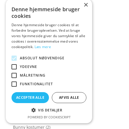
×
Bøger & Spil
(82)
Denne hjemmeside bruger
Brudelingeri
(30)
cookies
Brun Dildo
(24)
Denne hjemmeside bruger cookies til at
forbedre brugeroplevelsen. Ved at bruge
Brutus
(3)
vores hjemmeside giver du samtykke til alle
Brystklemmer
(30)
cookies i overensstemmelse med vores
cookiepolitik.
Læs mere
Brystpumpe
(2)
Brystvorteklemmer
(15)
ABSOLUT NØDVENDIGE
Bubble Toys
(2)
YDEEVNE
Build a sex room
(34)
MÅLRETNING
Bull Power
(2)
FUNKTIONALITET
Bullet Vibrator
(32)
ACCEPTER ALLE
AFVIS ALLE
Bullet vibratorer
(13)
Bundløs Lingeri
(173)
VIS DETALJER
POWERED BY COOKIESCRIPT
Bundløse trusser
(73)
Bunny kostumer
(2)