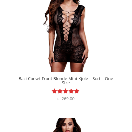
Baci Corset Front Blonde Mini Kjole – Sort – One
Size
269,00
Vurderet
kr.
4.8
ud af 5