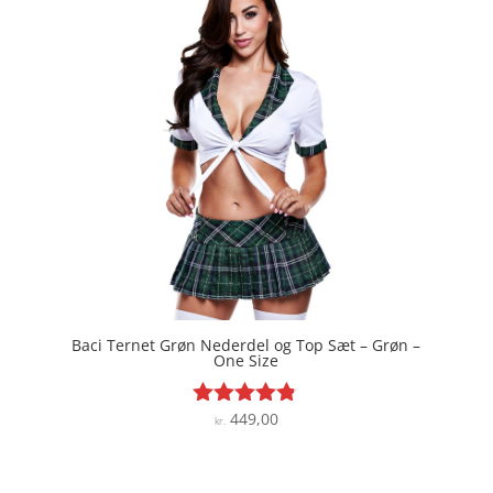
Baci Ternet Grøn Nederdel og Top Sæt – Grøn –
One Size
449,00
Vurderet
kr.
4.7
ud af 5