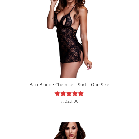
Baci Blonde Chemise – Sort – One Size
329,00
Vurderet
kr.
4.9
ud af 5