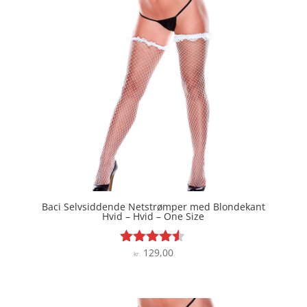
Baci Selvsiddende Netstrømper med Blondekant
Hvid – Hvid – One Size
129,00
Vurderet
kr.
4.4
ud af 5