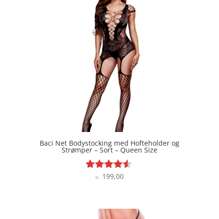
Baci Net Bodystocking med Hofteholder og
Strømper – Sort – Queen Size
199,00
Vurderet
kr.
4.4
ud af 5