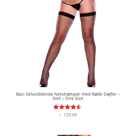
Baci Selvsiddende Netstrømper med Røde Sløjfer –
Sort – One Size
129,00
Vurderet
kr.
4.4
ud af 5