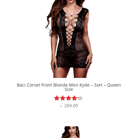
Baci Corset Front Blonde Mini Kjole – Sort – Queen
Size
269,00
Vurderet
kr.
4.1
ud af 5