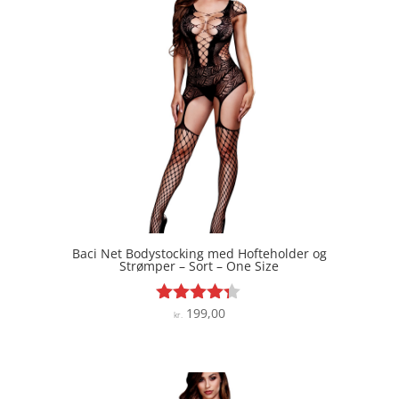
Baci Net Bodystocking med Hofteholder og
Strømper – Sort – One Size
199,00
Vurderet
kr.
4.2
ud af 5