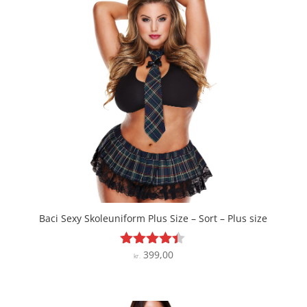
Baci Sexy Skoleuniform Plus Size – Sort – Plus size
399,00
Vurderet
kr.
4.3
ud af 5