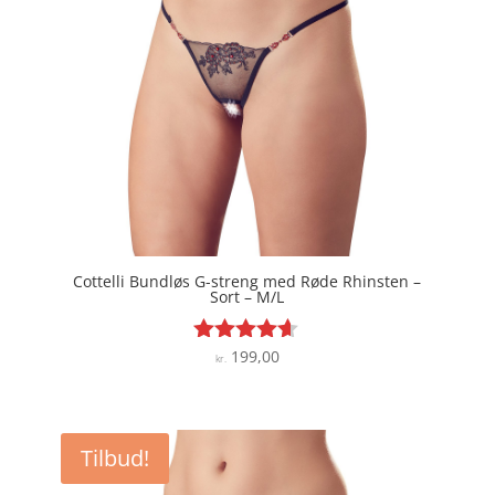
Cottelli Bundløs G-streng med Røde Rhinsten –
Sort – M/L
199,00
Vurderet
kr.
4.5
ud af 5
Tilbud!