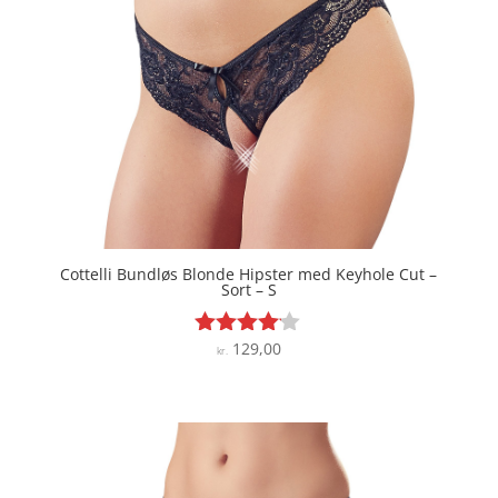
Cottelli Bundløs Blonde Hipster med Keyhole Cut –
Sort – S
129,00
Vurderet
kr.
4
ud af 5