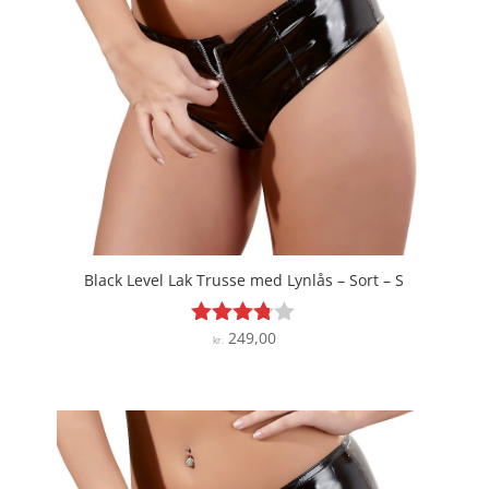
Black Level Lak Trusse med Lynlås – Sort – S
249,00
Vurderet
kr.
3.7
ud af 5