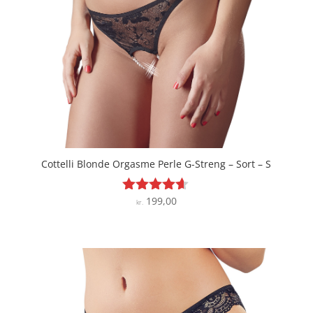
Cottelli Blonde Orgasme Perle G-Streng – Sort – S
199,00
Vurderet
kr.
4.5
ud af 5