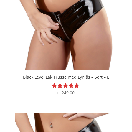
Black Level Lak Trusse med Lynlås – Sort – L
249,00
Vurderet
kr.
4.6
ud af 5