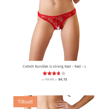
Cottelli Bundløs G-streng Rød – Rød – L
Den
Den
99,00
84,15
Vurderet
kr.
kr.
3.6
oprindelige
aktuelle
ud af 5
pris
pris
var:
er:
Tilbud!
kr. 99,00.
kr. 84,15.