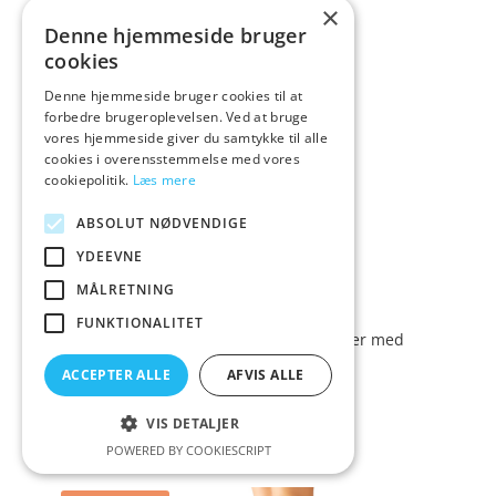
×
Denne hjemmeside bruger
cookies
Denne hjemmeside bruger cookies til at
forbedre brugeroplevelsen. Ved at bruge
vores hjemmeside giver du samtykke til alle
cookies i overensstemmelse med vores
cookiepolitik.
Læs mere
ABSOLUT NØDVENDIGE
YDEEVNE
MÅLRETNING
FUNKTIONALITET
Cottelli Bundløse Net Strømpebukser med
Backseam – Sort – S/M
ACCEPTER ALLE
AFVIS ALLE
149,00
Vurderet
kr.
VIS DETALJER
4.5
POWERED BY COOKIESCRIPT
ud af 5