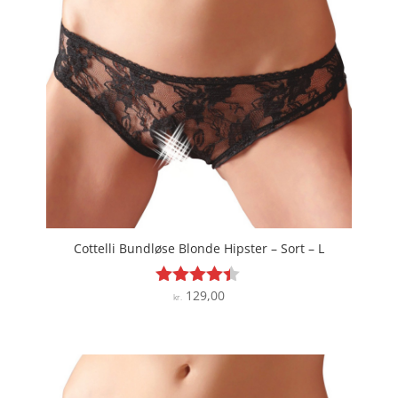
Cottelli Bundløse Blonde Hipster – Sort – L
129,00
Vurderet
kr.
4.3
ud af 5