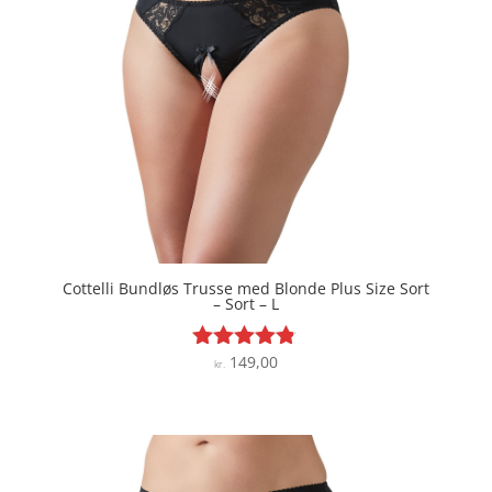
Cottelli Bundløs Trusse med Blonde Plus Size Sort
– Sort – L
149,00
Vurderet
kr.
4.7
ud af 5