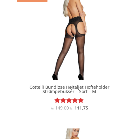
Cottelli Bundløse Højtaljet Hofteholder
Strømpebukser – Sort – M
Den
Den
149,00
111,75
Vurderet
kr.
kr.
4.8
oprindelige
aktuelle
ud af 5
pris
pris
var:
er:
kr. 149,00.
kr. 111,75.