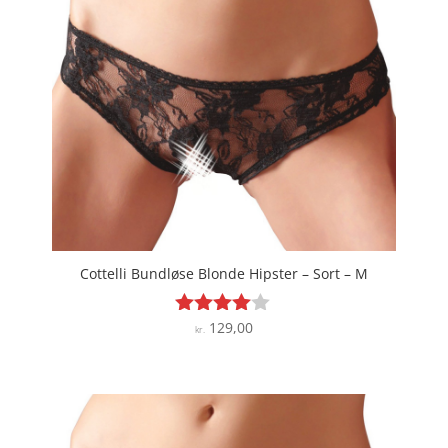
Cottelli Bundløse Blonde Hipster – Sort – M
129,00
Vurderet
kr.
3.9
ud af 5