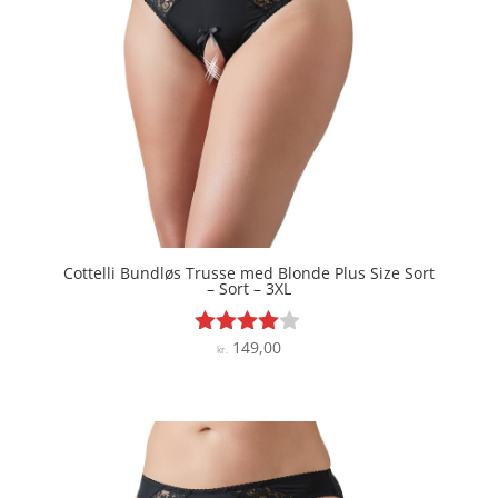
Cottelli Bundløs Trusse med Blonde Plus Size Sort
– Sort – 3XL
149,00
Vurderet
kr.
3.9
ud af 5