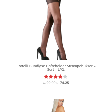
Cottelli Bundløse Hofteholder Strømpebukser –
Sort – L/XL
Den
Den
99,00
74,25
Vurderet
kr.
kr.
3.8
oprindelige
aktuelle
ud af 5
pris
pris
var:
er:
kr. 99,00.
kr. 74,25.