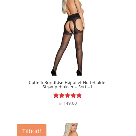
Cottelli Bundløse Højtaljet Hofteholder
Strømpebukser – Sort – L
149,00
Vurderet
kr.
5
ud af 5
Tilbud!