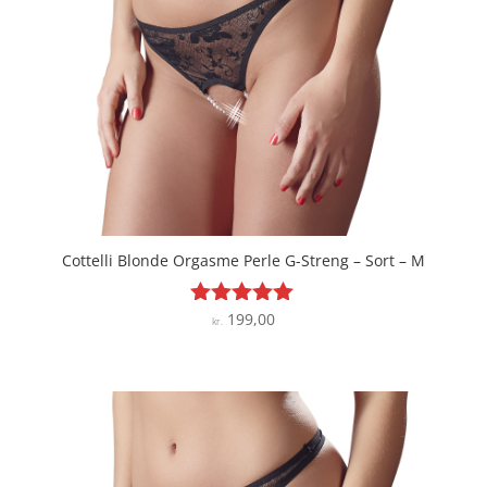
Cottelli Blonde Orgasme Perle G-Streng – Sort – M
199,00
Vurderet
kr.
5
ud af 5