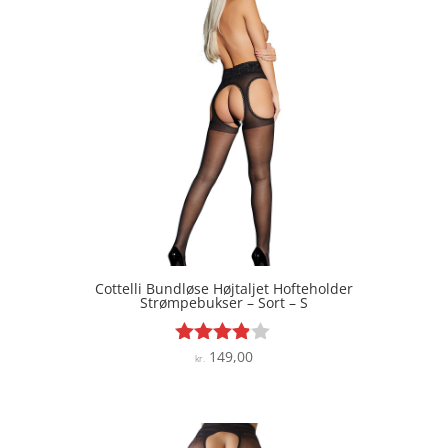
Cottelli Bundløse Højtaljet Hofteholder
Strømpebukser – Sort – S
149,00
Vurderet
kr.
3.8
ud af 5