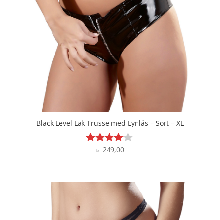
Black Level Lak Trusse med Lynlås – Sort – XL
249,00
Vurderet
kr.
4
ud af 5