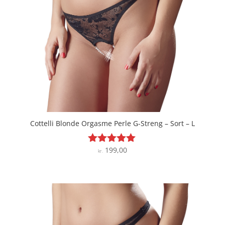
Cottelli Blonde Orgasme Perle G-Streng – Sort – L
199,00
Vurderet
kr.
4.9
ud af 5