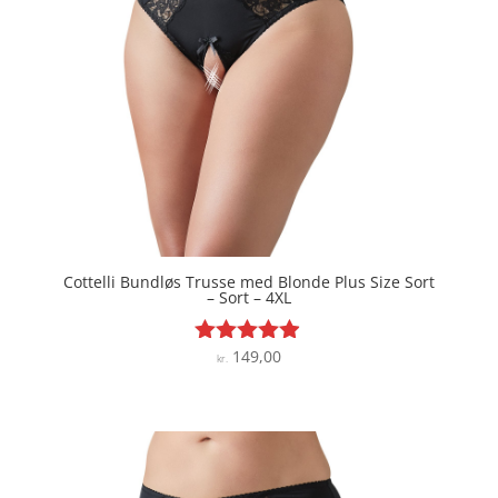
Cottelli Bundløs Trusse med Blonde Plus Size Sort
– Sort – 4XL
149,00
Vurderet
kr.
4.8
ud af 5