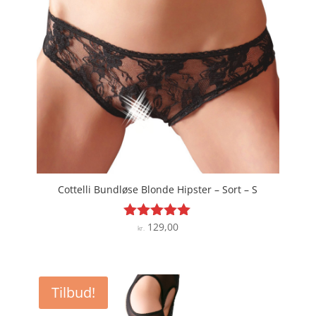
Cottelli Bundløse Blonde Hipster – Sort – S
129,00
Vurderet
kr.
5
ud af 5
Tilbud!