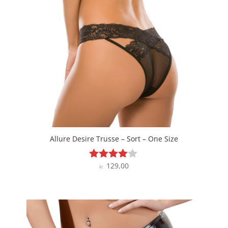
Allure Desire Trusse – Sort – One Size
129,00
Vurderet
kr.
3.9
ud af 5