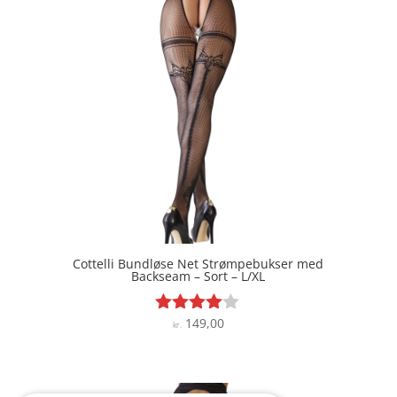
Cottelli Bundløse Net Strømpebukser med
Backseam – Sort – L/XL
149,00
Vurderet
kr.
3.9
ud af 5