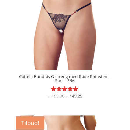
Cottelli Bundløs G-streng med Røde Rhinsten –
Sort – S/M
Den
Den
199,00
149,25
Vurderet
kr.
kr.
4.8
oprindelige
aktuelle
ud af 5
pris
pris
var:
er:
Tilbud!
kr. 199,00.
kr. 149,25.