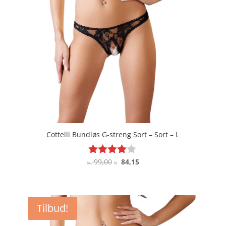
Cottelli Bundløs G-streng Sort – Sort – L
Den
Den
99,00
84,15
Vurderet
kr.
kr.
3.9
oprindelige
aktuelle
ud af 5
pris
pris
var:
er:
Tilbud!
kr. 99,00.
kr. 84,15.