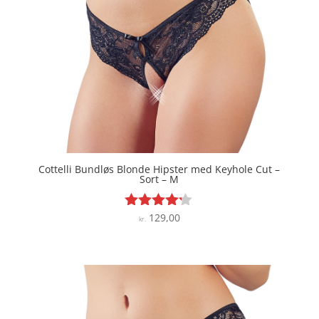
Cottelli Bundløs Blonde Hipster med Keyhole Cut –
Sort – M
129,00
Vurderet
kr.
4.1
ud af 5