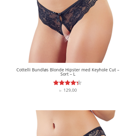
Cottelli Bundløs Blonde Hipster med Keyhole Cut –
Sort – L
129,00
Vurderet
kr.
4.2
ud af 5