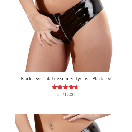
Black Level Lak Trusse med Lynlås – Black – M
249,00
Vurderet
kr.
4.5
ud af 5