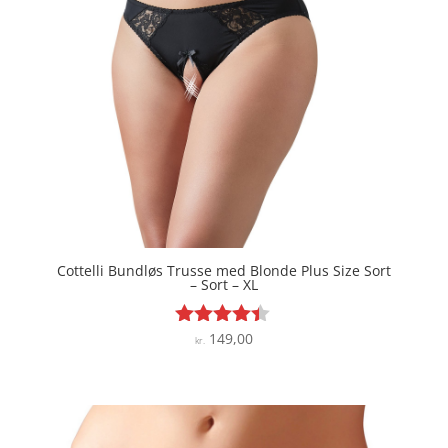
Cottelli Bundløs Trusse med Blonde Plus Size Sort
– Sort – XL
149,00
Vurderet
kr.
4.3
ud af 5