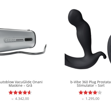
Autoblow VacuGlide Onani
b-Vibe 360 Plug Prostata
Maskine – Grå
Stimulator – Sort
4.342,00
1.295,00
Vurderet
Vurderet
kr.
kr.
4.5
4
ud af 5
ud af 5