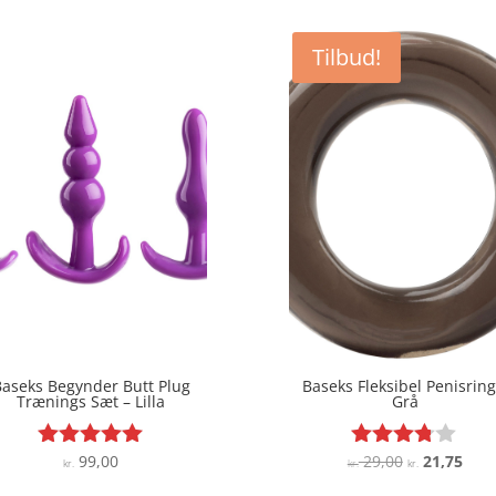
pris
pris
var:
er:
Tilbud!
kr. 79,00.
kr. 5
aseks Begynder Butt Plug
Baseks Fleksibel Penisring
Trænings Sæt – Lilla
Grå
Den
Den
99,00
29,00
21,75
Vurderet
Vurderet
kr.
kr.
kr.
4.9
3.7
oprindelige
aktu