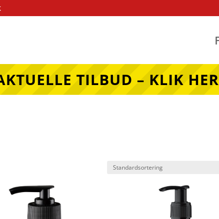
k
AKTUELLE TILBUD – KLIK HER