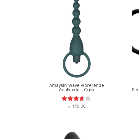
Amaysin Wave Vibrerende
Analkæde – Grøn
Pen
149,00
Vurderet
kr.
3.6
ud af 5