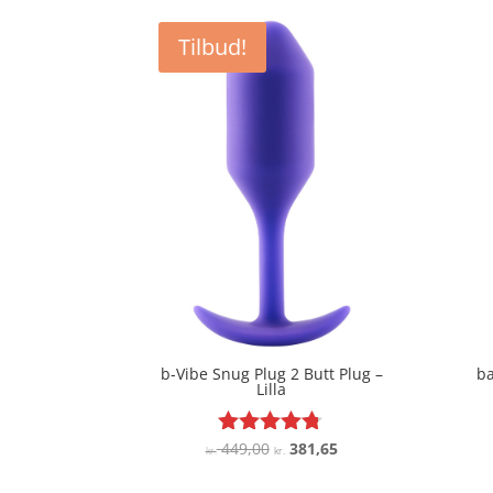
Tilbud!
b-Vibe Snug Plug 2 Butt Plug –
ba
Lilla
Den
Den
449,00
381,65
Vurderet
kr.
kr.
4.7
oprindelige
aktuelle
ud af 5