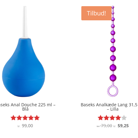
Tilbud!
seks Anal Douche 225 ml –
Baseks Analkæde Lang 31,5
Blå
– Lilla
Den
Den
99,00
79,00
59,25
Vurderet
Vurderet
kr.
kr.
kr.
4.9
3.9
oprindelige
aktu
ud af 5
ud af 5