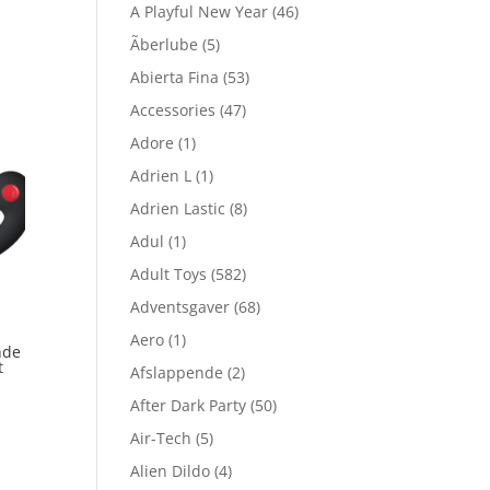
A Playful New Year
(46)
Ãberlube
(5)
Abierta Fina
(53)
Accessories
(47)
Adore
(1)
Adrien L
(1)
Adrien Lastic
(8)
Adul
(1)
Adult Toys
(582)
Adventsgaver
(68)
Aero
(1)
nde
t
Afslappende
(2)
After Dark Party
(50)
Air-Tech
(5)
Alien Dildo
(4)