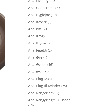
Anal Fleshlight
(5)
Anal Glidecreme
(23)
9,25.
Anal Hygiejne
(10)
Anal Kæder
(8)
Anal kits
(21)
Anal Krog
(3)
Anal Kugler
(8)
Anal legetøj
(2)
Anal Øve
(1)
Anal Øvede
(46)
Anal øvet
(59)
Anal Plug
(238)
 –
Anal Plug til Kvinder
(79)
Anal Rengøring
(25)
Anal Rengøring til Kvinder
elle
(12)