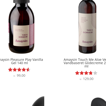
aysin Pleasure Play Vanilla
Amaysin Touch Me Aloe Ve
Gel 140 ml
Vandbaseret Glidecreme 2
ml
99,00
Vurderet
kr.
129,00
Vurderet
kr.
4.5
3.7
ud af 5
ud af 5