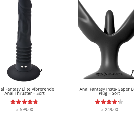
al Fantasy Elite Vibrerende
Anal Fantasy Insta-Gaper B
Anal Thruster – Sort
Plug – Sort
599,00
249,00
Vurderet
Vurderet
kr.
kr.
4.7
4.2
ud af 5
ud af 5