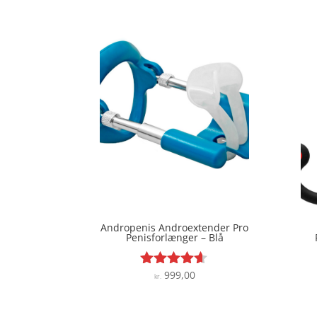
Andropenis Androextender Pro
Penisforlænger – Blå
999,00
Vurderet
kr.
4.5
ud af 5