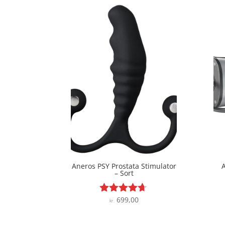
Aneros PSY Prostata Stimulator
– Sort
699,00
Vurderet
kr.
4.6
ud af 5