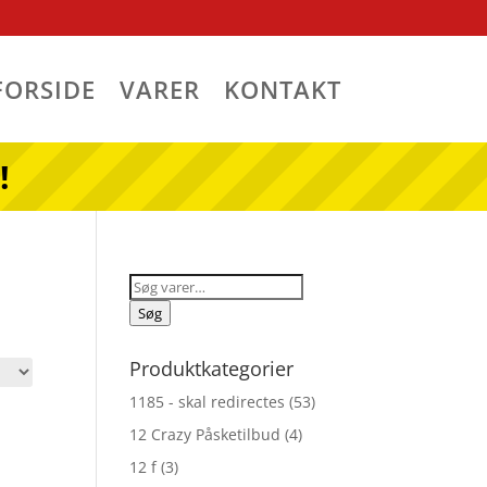
FORSIDE
VARER
KONTAKT
!
Søg
efter:
Søg
Produktkategorier
1185 - skal redirectes
(53)
12 Crazy Påsketilbud
(4)
12 f
(3)