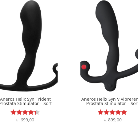
Aneros Helix Syn Trident
Aneros Helix Syn V Vibrere
Prostata Stimulator – Sort
Prostata Stimulator – Sor
699,00
899,00
Vurderet
Vurderet
kr.
kr.
4.3
4.9
ud af 5
ud af 5