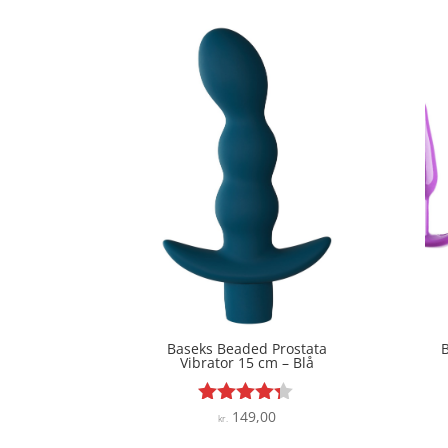
pris
pris
var:
er:
kr. 449,00.
kr. 381,65.
Baseks Beaded Prostata
B
Vibrator 15 cm – Blå
149,00
Vurderet
kr.
4.2