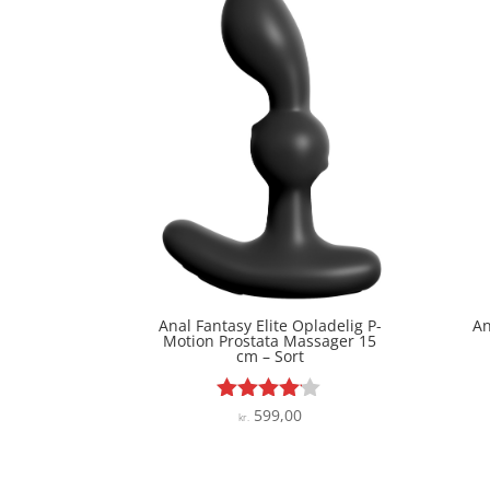
Anal Fantasy Elite Opladelig P-
An
Motion Prostata Massager 15
cm – Sort
599,00
Vurderet
kr.
4
ud af 5