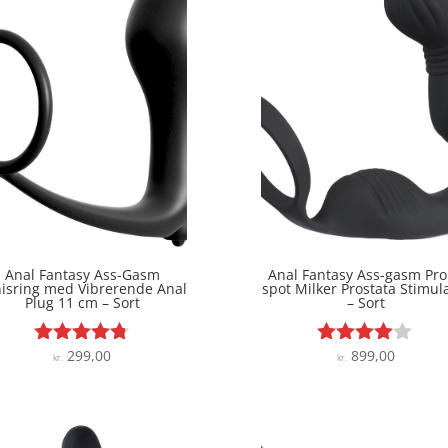
Anal Fantasy Ass-Gasm
Anal Fantasy Ass-gasm Pro
isring med Vibrerende Anal
spot Milker Prostata Stimul
Plug 11 cm – Sort
– Sort
299,00
899,00
Vurderet
Vurderet
kr.
kr.
4.7
3.9
ud af 5
ud af 5