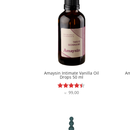
Amaysin Intimate Vanilla Oil
Am
Drops 50 ml
99,00
Vurderet
kr.
4.3
ud af 5