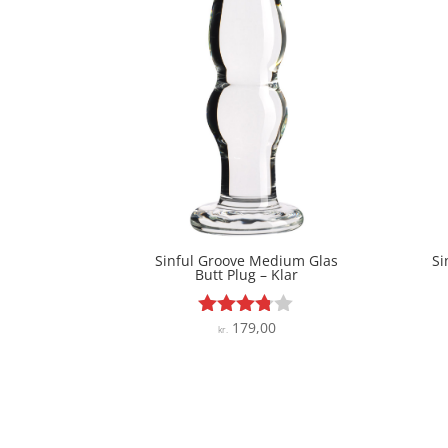
Sinful Groove Medium Glas
Si
Butt Plug – Klar
179,00
Vurderet
kr.
3.7
ud af 5