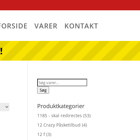
FORSIDE
VARER
KONTAKT
!
Søg
efter:
Søg
Produktkategorier
1185 - skal redirectes
(53)
12 Crazy Påsketilbud
(4)
12 f
(3)