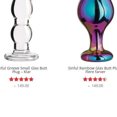
nful Groove Small Glas Butt
Sinful Rainbow Glas Butt Pl
Plug – Klar
Flere farver
149,00
149,00
Vurderet
Vurderet
kr.
kr.
4.9
4.3
ud af 5
ud af 5