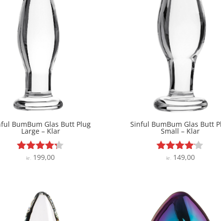
nful BumBum Glas Butt Plug
Sinful BumBum Glas Butt P
Large – Klar
Small – Klar
199,00
149,00
Vurderet
Vurderet
kr.
kr.
4.2
4
ud af 5
ud af 5