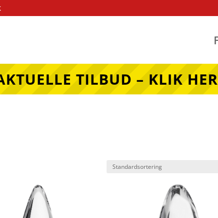
k
AKTUELLE TILBUD – KLIK HER