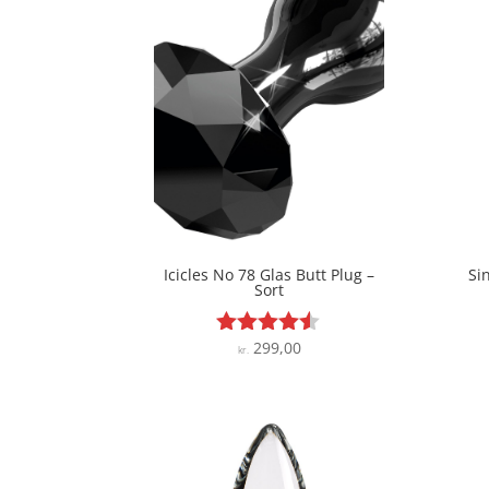
Icicles No 78 Glas Butt Plug –
Si
Sort
299,00
Vurderet
kr.
4.4
ud af 5