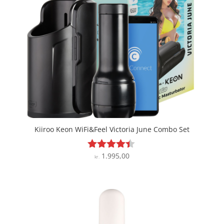
Kiiroo Keon WiFi&Feel Victoria June Combo Set
1.995,00
Vurderet
kr.
4.3
ud af 5