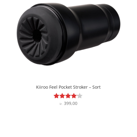
Kiiroo Feel Pocket Stroker – Sort
399,00
Vurderet
kr.
4
ud af 5