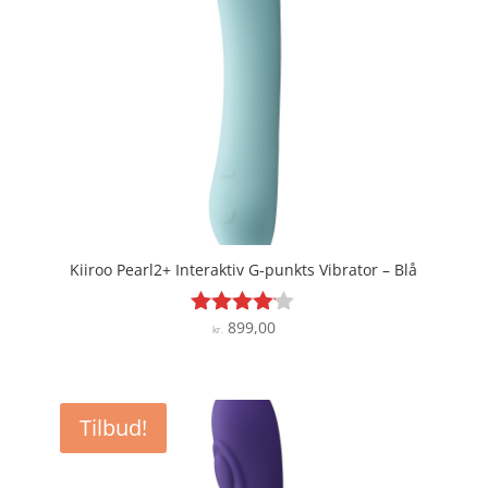
Kiiroo Pearl2+ Interaktiv G-punkts Vibrator – Blå
899,00
Vurderet
kr.
4
ud af 5
Tilbud!