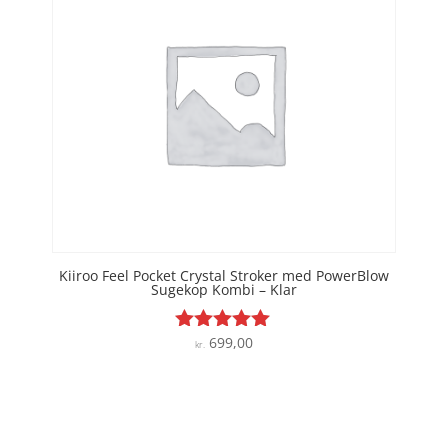
Kiiroo Feel Pocket Crystal Stroker med PowerBlow
Sugekop Kombi – Klar
699,00
Vurderet
kr.
5
ud af 5