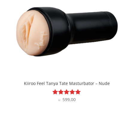
Kiiroo Feel Tanya Tate Masturbator – Nude
599,00
Vurderet
kr.
4.9
ud af 5