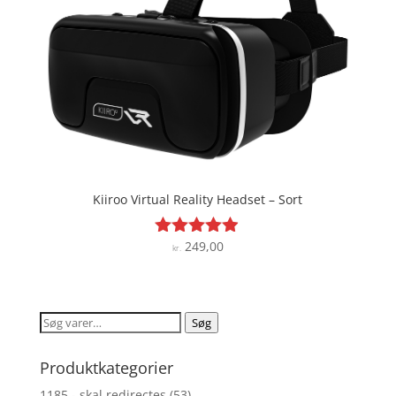
Kiiroo Virtual Reality Headset – Sort
249,00
Vurderet
kr.
4.8
ud af 5
Søg
Søg
efter:
Produktkategorier
1185 - skal redirectes
(53)