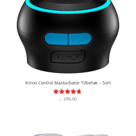
Kiiroo Control Masturbator Tilbehør – Sort
299,00
Vurderet
kr.
4.6
ud af 5