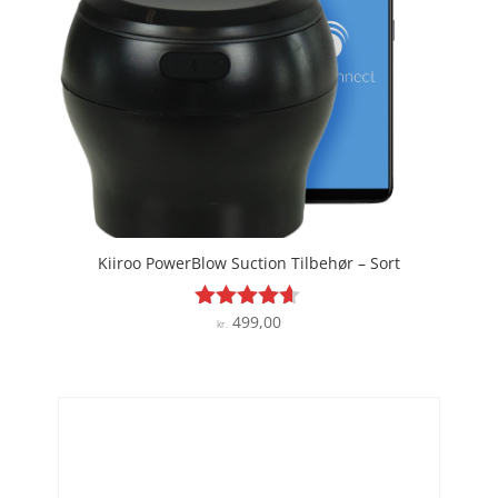
Kiiroo PowerBlow Suction Tilbehør – Sort
499,00
Vurderet
kr.
4.5
ud af 5