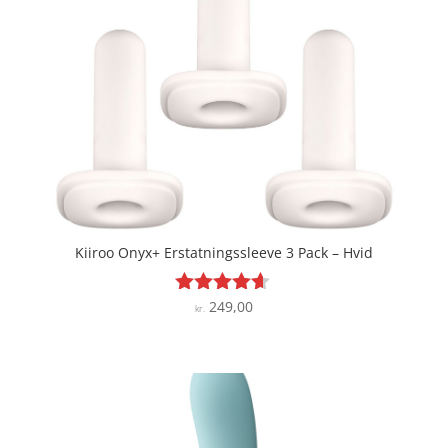
Kiiroo Onyx+ Erstatningssleeve 3 Pack – Hvid
249,00
Vurderet
kr.
4.5
ud af 5