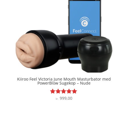
Kiiroo Feel Victoria June Mouth Masturbator med
PowerBlow Sugekop – Nude
999,00
Vurderet
kr.
5
ud af 5