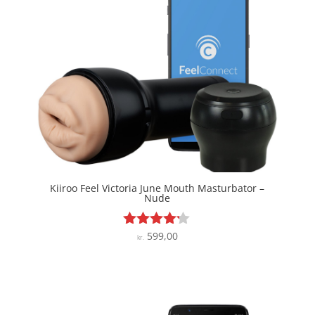
Kiiroo Feel Victoria June Mouth Masturbator –
Nude
599,00
Vurderet
kr.
4.1
ud af 5