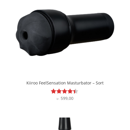
Kiiroo FeelSensation Masturbator – Sort
599,00
Vurderet
kr.
4.3
ud af 5