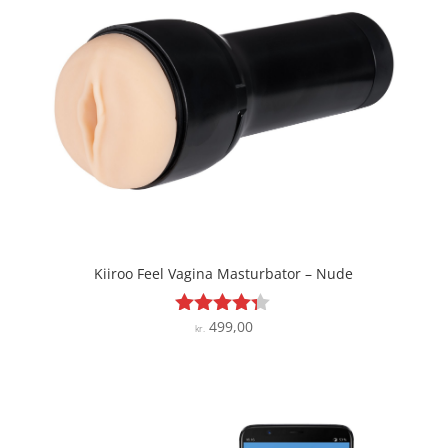
Kiiroo Feel Vagina Masturbator – Nude
499,00
Vurderet
kr.
4.2
ud af 5