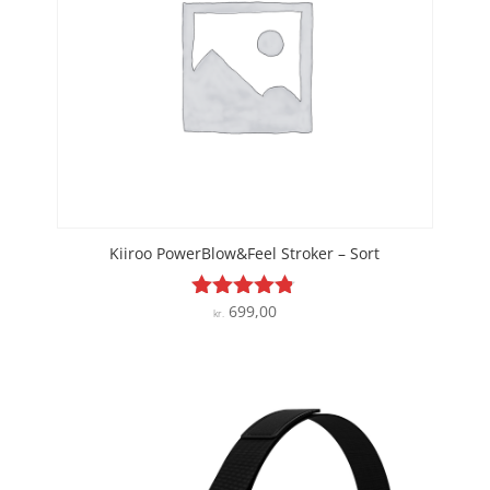
Kiiroo PowerBlow&Feel Stroker – Sort
699,00
Vurderet
kr.
4.7
ud af 5