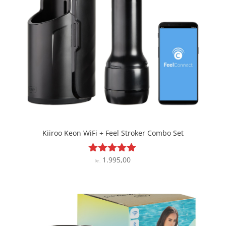
Kiiroo Keon WiFi + Feel Stroker Combo Set
1.995,00
Vurderet
kr.
5
ud af 5