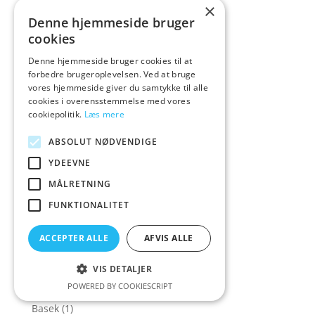
×
ba
(1)
Denne hjemmeside bruger
Babydoll
(8)
cookies
Baci Lingerie
(12)
Denne hjemmeside bruger cookies til at
forbedre brugeroplevelsen. Ved at bruge
Backdoor Fun
(27)
vores hjemmeside giver du samtykke til alle
Bad Kitty
(23)
cookies i overensstemmelse med vores
cookiepolitik.
Læs mere
Ball and Chain
(3)
Ball crushers
(1)
ABSOLUT NØDVENDIGE
Ball gags
(21)
YDEEVNE
Ball stretchers
(14)
MÅLRETNING
Balldo
(2)
FUNKTIONALITET
Ban
(3)
ACCEPTER ALLE
AFVIS ALLE
Bang!
(4)
bas
(1)
VIS DETALJER
base
(1)
POWERED BY COOKIESCRIPT
Basek
(1)