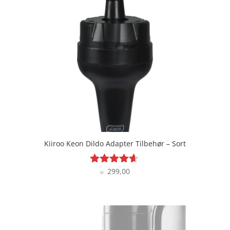
Kiiroo Keon Dildo Adapter Tilbehør – Sort
299,00
Vurderet
kr.
4.5
ud af 5