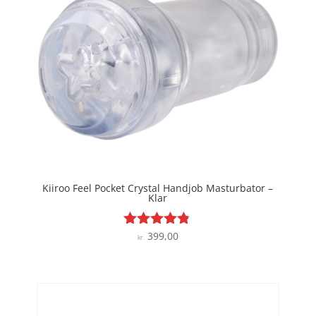
Kiiroo Feel Pocket Crystal Handjob Masturbator –
Klar
399,00
Vurderet
kr.
4.7
ud af 5