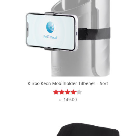
Kiiroo Keon Mobilholder Tilbehør – Sort
149,00
Vurderet
kr.
4
ud af 5