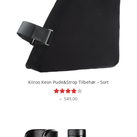
Kiiroo Keon Pude&Strop Tilbehør – Sort
549,00
Vurderet
kr.
3.8
ud af 5