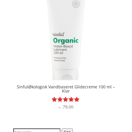
SinfulØkologisk Vandbaseret Glidecreme 100 ml –
Klar
79,00
Vurderet
kr.
5
ud af 5
Søg
Søg