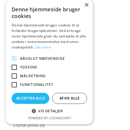
×
COLT
(5)
Denne hjemmeside bruger
CoolMann
(1)
cookies
Corsager & Korsetter
(158)
Denne hjemmeside bruger cookies til at
Corsager&Korsetter
(135)
forbedre brugeroplevelsen. Ved at bruge
vores hjemmeside giver du samtykke til alle
Corset
(16)
cookies i overensstemmelse med vores
Cottelli Collection
(573)
cookiepolitik.
Læs mere
Cowgirl
(7)
ABSOLUT NØDVENDIGE
Crave
(1)
YDEEVNE
Crazy Deals
(30)
MÅLRETNING
Creative Conceptions
(21)
FUNKTIONALITET
Creature Cocks
(43)
ACCEPTER ALLE
AFVIS ALLE
Crisco
(1)
Cross Dressing
(14)
VIS DETALJER
Crystal Clear
(1)
POWERED BY COOKIESCRIPT
Crystal Jellies
(4)