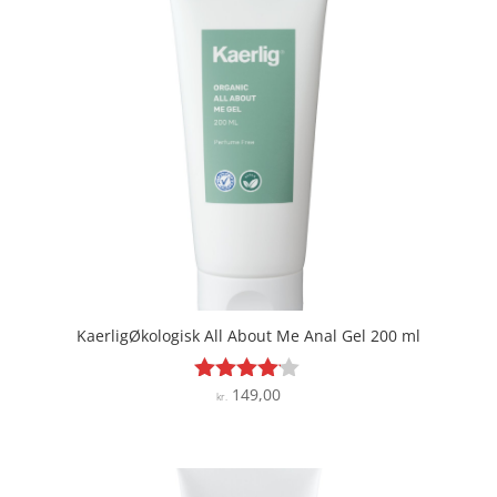
KaerligØkologisk All About Me Anal Gel 200 ml
149,00
Vurderet
kr.
4
ud af 5