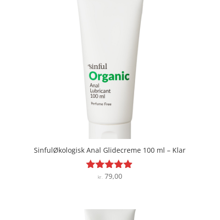
SinfulØkologisk Anal Glidecreme 100 ml – Klar
79,00
Vurderet
kr.
4.8
ud af 5