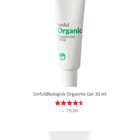
SinfulØkologisk Orgasme Gel 30 ml
79,00
Vurderet
kr.
4.4
ud af 5