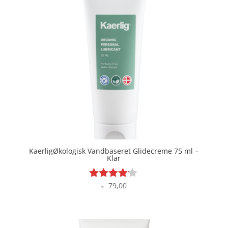
KaerligØkologisk Vandbaseret Glidecreme 75 ml –
Klar
79,00
Vurderet
kr.
4
ud af 5