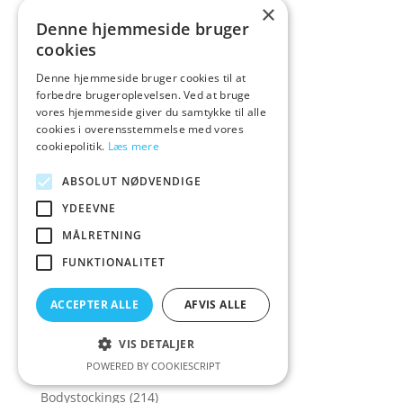
×
BlitzBlank
(1)
Denne hjemmeside bruger
Blowjob maskiner
(36)
cookies
Blowjob Simulatorer
(49)
Denne hjemmeside bruger cookies til at
forbedre brugeroplevelsen. Ved at bruge
Blød Di
(1)
vores hjemmeside giver du samtykke til alle
Blød Dild
(1)
cookies i overensstemmelse med vores
cookiepolitik.
Læs mere
Blød Dildo
(115)
Bløde dildoer
(56)
ABSOLUT NØDVENDIGE
Blue Line
(4)
YDEEVNE
Body Extensions
(2)
MÅLRETNING
Body Harness
(29)
FUNKTIONALITET
Body harnesses
(17)
ACCEPTER ALLE
AFVIS ALLE
Bodyfun
(3)
Bodyglide
(9)
VIS DETALJER
POWERED BY COOKIESCRIPT
Bodystocking
(250)
Bodystockings
(214)