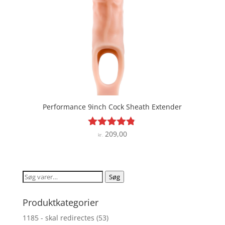
Performance 9inch Cock Sheath Extender
209,00
Vurderet
kr.
4.7
ud af 5
Søg
Søg
efter:
Produktkategorier
1185 - skal redirectes
(53)