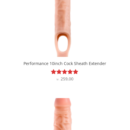
Performance 10inch Cock Sheath Extender
259,00
Vurderet
kr.
4.8
ud af 5