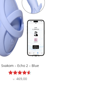
Svakom – Echo 2 – Blue
469,00
Vurderet
kr.
4.5
ud af 5