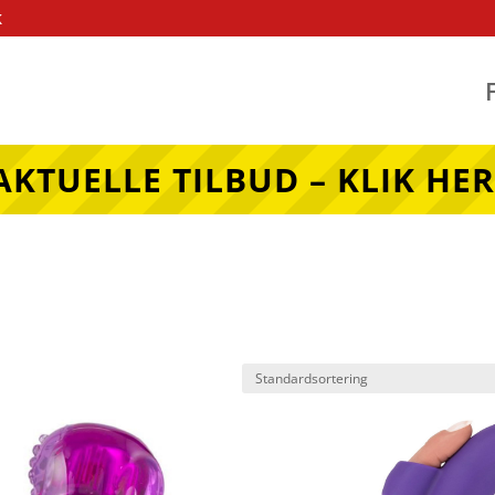
k
AKTUELLE TILBUD – KLIK HER