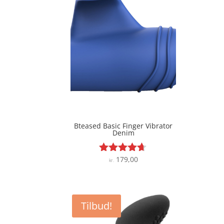
Bteased Basic Finger Vibrator
Denim
179,00
Vurderet
kr.
4.6
ud af 5
Tilbud!