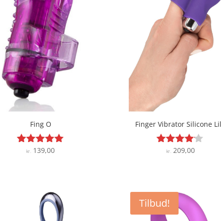
Fing O
Finger Vibrator Silicone Li
139,00
209,00
Vurderet
Vurderet
kr.
kr.
5
4
ud af 5
ud af 5
Tilbud!