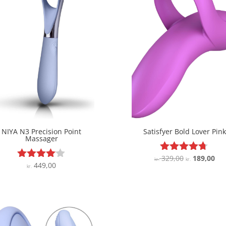
NIYA N3 Precision Point
Satisfyer Bold Lover Pink
Massager
Den
De
329,00
189,00
Vurderet
kr.
kr.
449,00
Vurderet
kr.
4.6
oprindelige
akt
4
ud af 5
pris
pri
ud af 5
var:
er:
kr. 329,00.
kr.