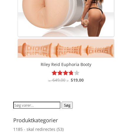
Riley Reid Euphoria Booty
Den
Den
649,00
519,00
Vurderet
kr.
kr.
3.7
oprindelige
aktuelle
ud af 5
pris
pris
var:
er:
Søg
Søg
kr. 649,00.
kr. 519,00.
efter:
Produktkategorier
1185 - skal redirectes
(53)