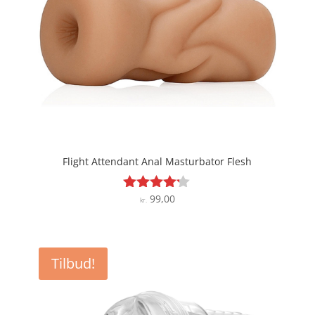
Flight Attendant Anal Masturbator Flesh
99,00
Vurderet
kr.
4.1
ud af 5
Tilbud!