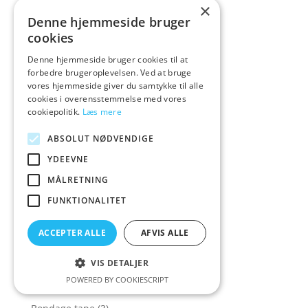
×
Bodywand
(3)
Denne hjemmeside bruger
cookies
Bon4
(1)
Denne hjemmeside bruger cookies til at
Bonbons
(5)
forbedre brugeroplevelsen. Ved at bruge
Bondage
(12)
vores hjemmeside giver du samtykke til alle
cookies i overensstemmelse med vores
Bondage & Bindeting
(225)
cookiepolitik.
Læs mere
Bondage & Fetish
(2)
ABSOLUT NØDVENDIGE
Bondage Håndjern
(19)
YDEEVNE
Bondage Lingeri
(384)
MÅLRETNING
Bondage og bindeting
(1)
FUNKTIONALITET
Bondage reb
(7)
Bondage Reb & Tape
(25)
ACCEPTER ALLE
AFVIS ALLE
Bondage Reb&Tape
(23)
VIS DETALJER
Bondage Sæt
(36)
POWERED BY COOKIESCRIPT
Bondage Shop
(47)