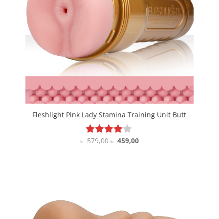
Fleshlight Pink Lady Stamina Training Unit Butt
Den
Den
579,00
459,00
Vurderet
kr.
kr.
3.9
oprindelige
aktuelle
ud af 5
pris
pris
var:
er:
kr. 579,00.
kr. 459,00.