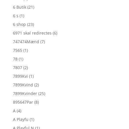
6 Butik
(21)
6 s
(1)
6 shop
(23)
6971 skal redirectes
(6)
747474Mænd
(7)
7565
(1)
78
(1)
7807
(2)
7899Kvi
(1)
7899Kvind
(2)
7899Kvinder
(25)
895647Par
(8)
A
(4)
A Playfu
(1)
A Playful N
(1)