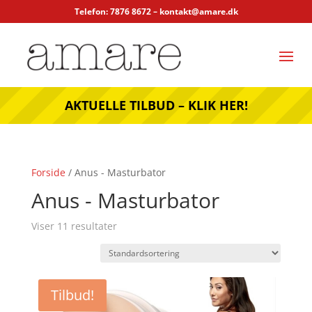
Telefon: 7876 8672 –
kontakt@amare.dk
AKTUELLE TILBUD – KLIK HER!
Forside
/ Anus - Masturbator
Anus - Masturbator
Viser 11 resultater
Tilbud!