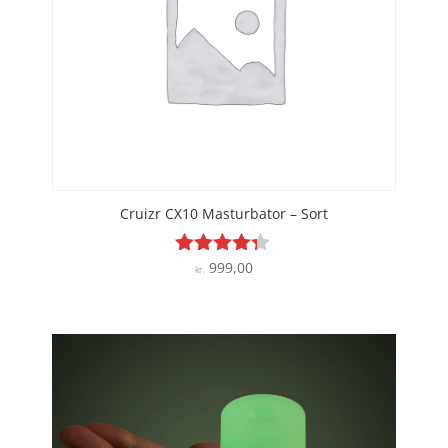
Cruizr CX10 Masturbator – Sort
999,00
Vurderet
kr.
4.2
ud af 5