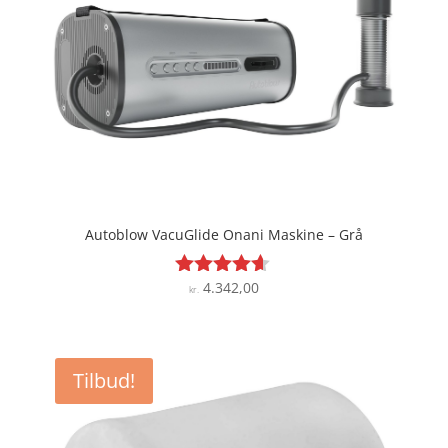
Autoblow VacuGlide Onani Maskine – Grå
4.342,00
Vurderet
kr.
4.5
ud af 5
Tilbud!