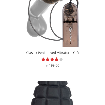
Classix Penishoved Vibrator – Grå
199,00
Vurderet
kr.
3.8
ud af 5