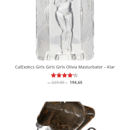
CalExotics Girls Girls Girls Olivia Masturbator – Klar
Den
Den
229,00
194,65
Vurderet
kr.
kr.
4.1
oprindelige
aktuelle
ud af 5
pris
pris
var:
er:
kr. 229,00.
kr. 194,65.