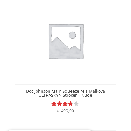
Doc Johnson Main Squeeze Mia Malkova
ULTRASKYN Stroker – Nude
499,00
Vurderet
kr.
3.7
ud af 5