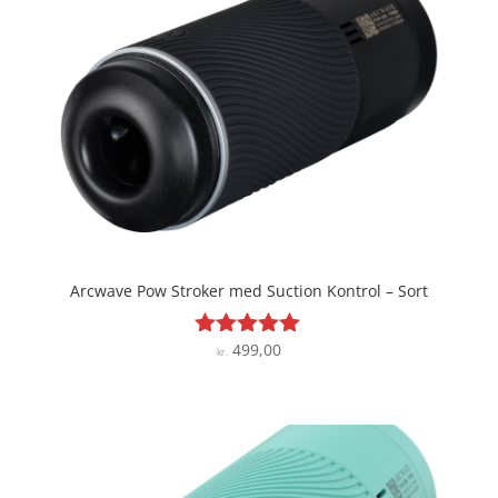
Arcwave Pow Stroker med Suction Kontrol – Sort
499,00
Vurderet
kr.
5
ud af 5