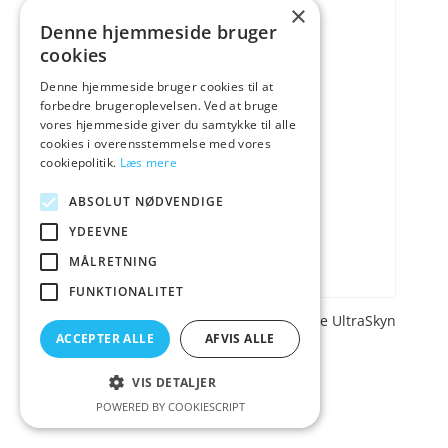
×
Denne hjemmeside bruger
cookies
Denne hjemmeside bruger cookies til at
forbedre brugeroplevelsen. Ved at bruge
vores hjemmeside giver du samtykke til alle
cookies i overensstemmelse med vores
cookiepolitik.
Læs mere
ABSOLUT NØDVENDIGE
YDEEVNE
MÅLRETNING
FUNKTIONALITET
Doc Johnson Main Squeeze Natasha Nice UltraSkyn
Stroker – Nude
ACCEPTER ALLE
AFVIS ALLE
VIS DETALJER
499,00
Vurderet
kr.
4
POWERED BY COOKIESCRIPT
ud af 5