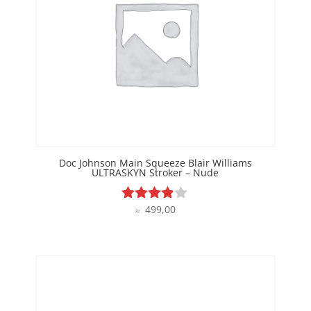
Doc Johnson Main Squeeze Blair Williams
ULTRASKYN Stroker – Nude
499,00
Vurderet
kr.
3.8
ud af 5