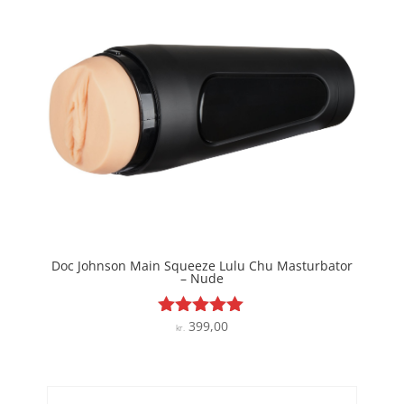
Doc Johnson Main Squeeze Lulu Chu Masturbator
– Nude
399,00
Vurderet
kr.
5
ud af 5