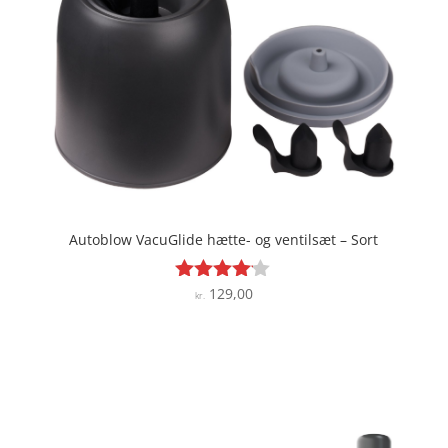
Autoblow VacuGlide hætte- og ventilsæt – Sort
129,00
Vurderet
kr.
4
ud af 5