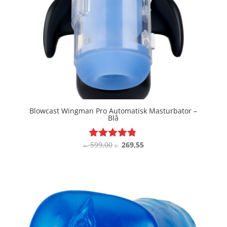
Blowcast Wingman Pro Automatisk Masturbator –
Blå
Den
Den
599,00
269,55
Vurderet
kr.
kr.
4.7
oprindelige
aktuelle
ud af 5
pris
pris
var:
er:
kr. 599,00.
kr. 269,55.