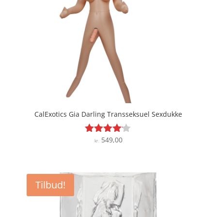
CalExotics Gia Darling Transseksuel Sexdukke
549,00
Vurderet
kr.
4
ud af 5
Tilbud!