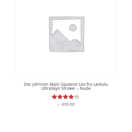
Doc Johnson Main Squeeze Leo fra Leolulu
UltraSkyn Stroker – Nude
499,00
Vurderet
kr.
4
ud af 5