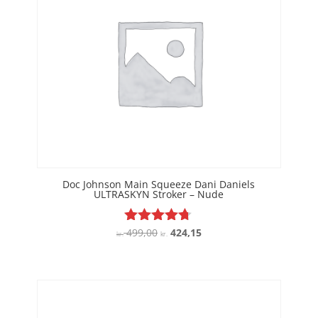
Doc Johnson Main Squeeze Dani Daniels
ULTRASKYN Stroker – Nude
Den
Den
499,00
424,15
Vurderet
kr.
kr.
4.6
oprindelige
aktuelle
ud af 5
pris
pris
var:
er:
kr. 499,00.
kr. 424,15.