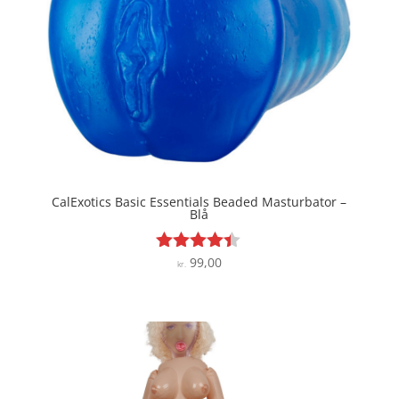
CalExotics Basic Essentials Beaded Masturbator –
Blå
99,00
Vurderet
kr.
4.3
ud af 5