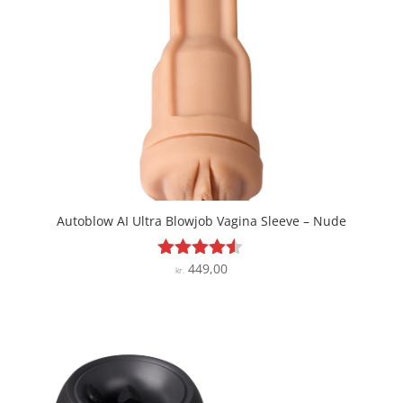
Autoblow AI Ultra Blowjob Vagina Sleeve – Nude
449,00
Vurderet
kr.
4.4
ud af 5