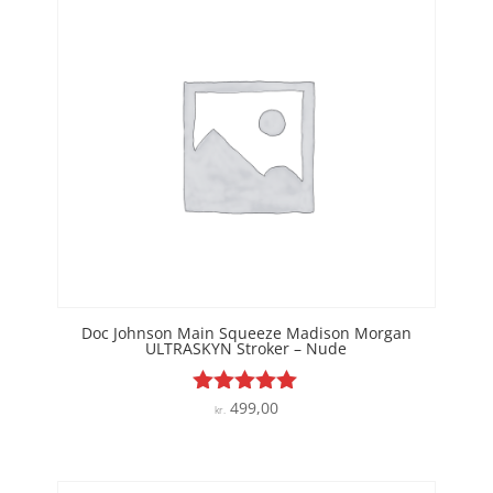
Doc Johnson Main Squeeze Madison Morgan
ULTRASKYN Stroker – Nude
499,00
Vurderet
kr.
5
ud af 5