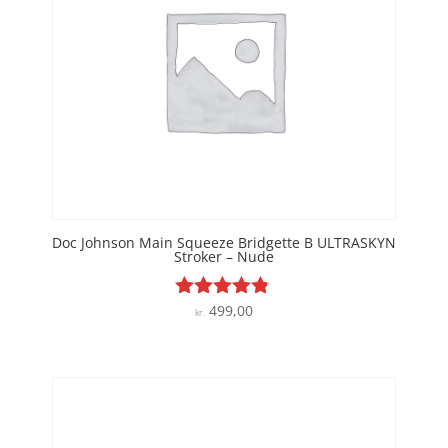
Doc Johnson Main Squeeze Bridgette B ULTRASKYN
Stroker – Nude
499,00
Vurderet
kr.
4.7
ud af 5