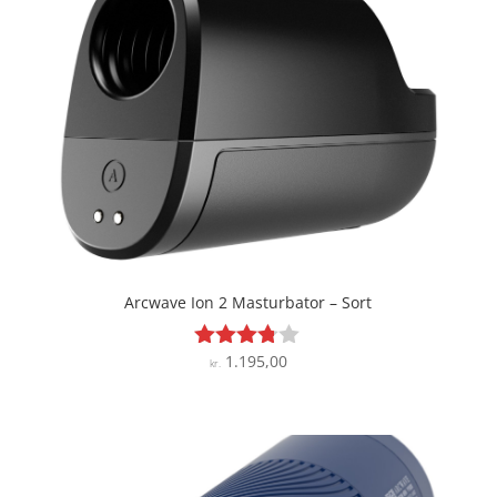
Arcwave Ion 2 Masturbator – Sort
1.195,00
Vurderet
kr.
3.7
ud af 5