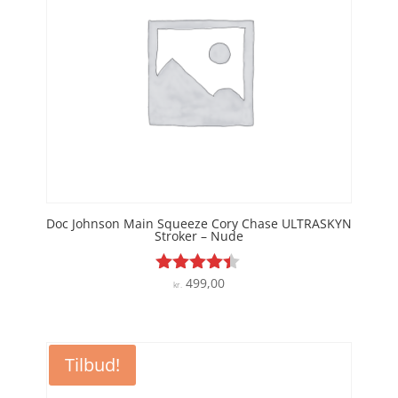
Doc Johnson Main Squeeze Cory Chase ULTRASKYN
Stroker – Nude
499,00
Vurderet
kr.
4.3
ud af 5
Tilbud!