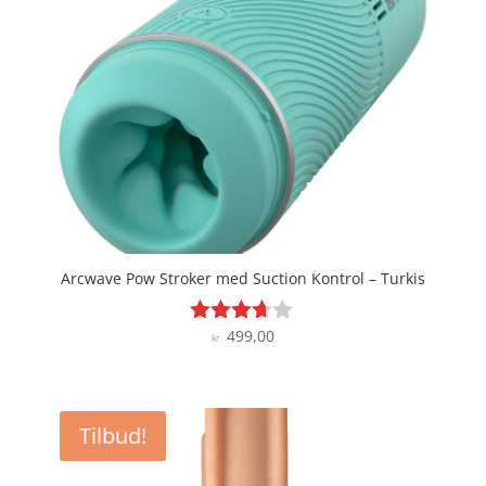
Arcwave Pow Stroker med Suction Kontrol – Turkis
499,00
Vurderet
kr.
3.6
ud af 5
Tilbud!