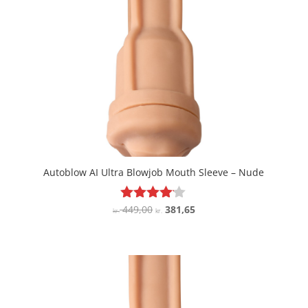
Autoblow AI Ultra Blowjob Mouth Sleeve – Nude
Den
Den
449,00
381,65
Vurderet
kr.
kr.
4
oprindelige
aktuelle
ud af 5
pris
pris
var:
er:
kr. 449,00.
kr. 381,65.