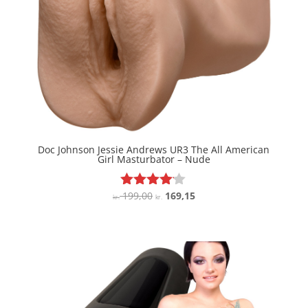
Doc Johnson Jessie Andrews UR3 The All American
Girl Masturbator – Nude
Den
Den
199,00
169,15
Vurderet
kr.
kr.
4
oprindelige
aktuelle
ud af 5
pris
pris
var:
er:
kr. 199,00.
kr. 169,15.