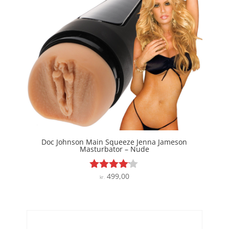
Doc Johnson Main Squeeze Jenna Jameson
Masturbator – Nude
499,00
Vurderet
kr.
4
ud af 5