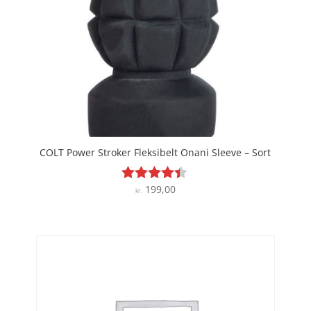
COLT Power Stroker Fleksibelt Onani Sleeve – Sort
199,00
Vurderet
kr.
4.3
ud af 5