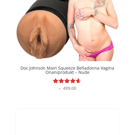
Doc Johnson Main Squeeze Belladonna Vagina
Onaniprodukt – Nude
499,00
Vurderet
kr.
4.5
ud af 5