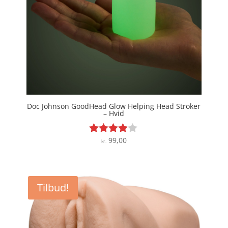
Doc Johnson GoodHead Glow Helping Head Stroker
– Hvid
99,00
Vurderet
kr.
3.8
ud af 5
Tilbud!