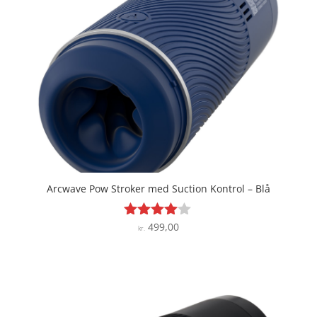
Arcwave Pow Stroker med Suction Kontrol – Blå
499,00
Vurderet
kr.
3.9
ud af 5