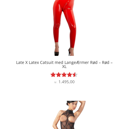
Late X Latex Catsuit med LangeÆrmer Rød – Rød –
XL
1.495,00
Vurderet
kr.
4.4
ud af 5