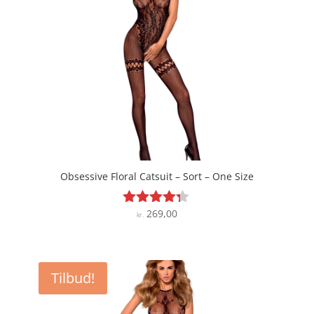
Obsessive Floral Catsuit – Sort – One Size
269,00
Vurderet
kr.
4.2
ud af 5
Tilbud!