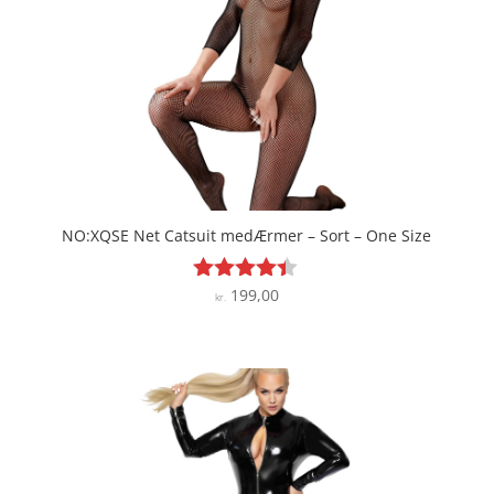
NO:XQSE Net Catsuit medÆrmer – Sort – One Size
199,00
Vurderet
kr.
4.3
ud af 5