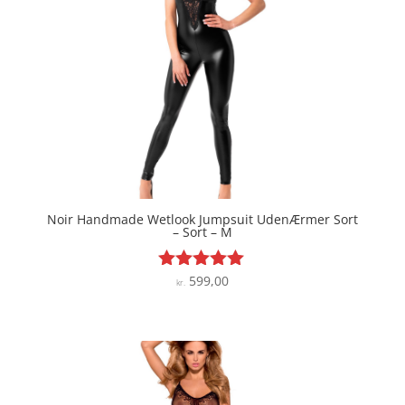
Noir Handmade Wetlook Jumpsuit UdenÆrmer Sort
– Sort – M
599,00
Vurderet
kr.
5
ud af 5