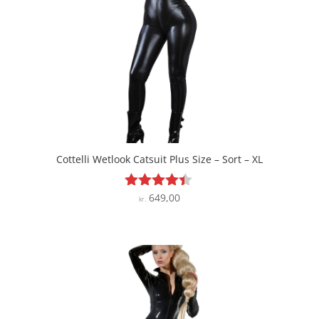
Cottelli Wetlook Catsuit Plus Size – Sort – XL
649,00
Vurderet
kr.
4.3
ud af 5