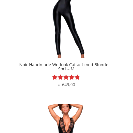
Noir Handmade Wetlook Catsuit med Blonder –
Sort – M
649,00
Vurderet
kr.
4.7
ud af 5