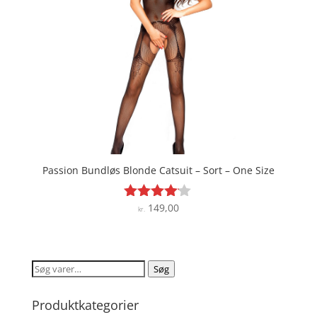
Passion Bundløs Blonde Catsuit – Sort – One Size
149,00
Vurderet
kr.
4
ud af 5
Søg
Søg
efter:
Produktkategorier