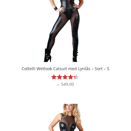
Cottelli Wetlook Catsuit med Lynlås – Sort – S
549,00
Vurderet
kr.
4.2
ud af 5