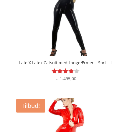
Late X Latex Catsuit med LangeÆrmer – Sort – L
1.495,00
Vurderet
kr.
3.8
ud af 5
Tilbud!