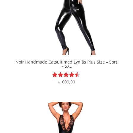
Noir Handmade Catsuit med Lynlås Plus Size – Sort
– 5XL
699,00
Vurderet
kr.
4.4
ud af 5