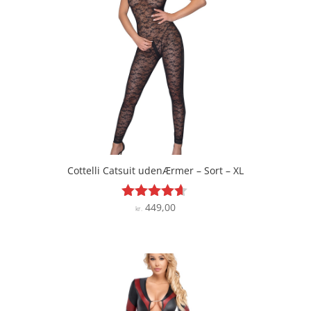
Cottelli Catsuit udenÆrmer – Sort – XL
449,00
Vurderet
kr.
4.5
ud af 5