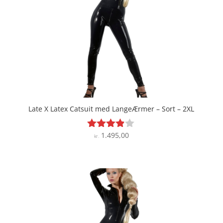
Late X Latex Catsuit med LangeÆrmer – Sort – 2XL
1.495,00
Vurderet
kr.
3.8
ud af 5