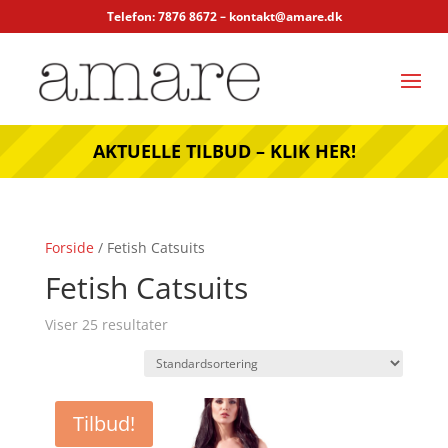
Telefon: 7876 8672 –
kontakt@amare.dk
AKTUELLE TILBUD – KLIK HER!
Forside
/ Fetish Catsuits
Fetish Catsuits
Viser 25 resultater
Tilbud!