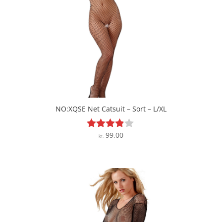
NO:XQSE Net Catsuit – Sort – L/XL
99,00
Vurderet
kr.
3.8
ud af 5