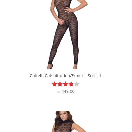
Cottelli Catsuit udenÆrmer – Sort – L
449,00
Vurderet
kr.
3.7
ud af 5