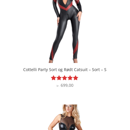
Cottelli Party Sort og Rødt Catsuit – Sort – S
699,00
Vurderet
kr.
4.9
ud af 5