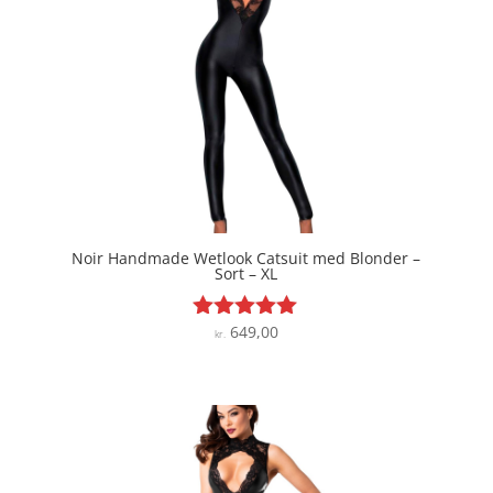
Noir Handmade Wetlook Catsuit med Blonder –
Sort – XL
649,00
Vurderet
kr.
5
ud af 5