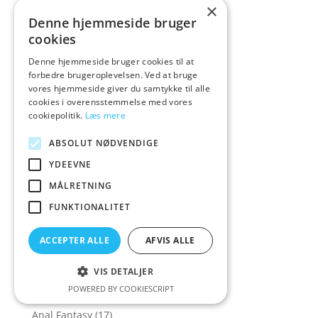
×
Amaysin Rabbits
(1)
Denne hjemmeside bruger
cookies
American Bombshell
(3)
Amorable by Rimba
(17)
Denne hjemmeside bruger cookies til at
forbedre brugeroplevelsen. Ved at bruge
Anal
(10)
vores hjemmeside giver du samtykke til alle
Anal Augu
(1)
cookies i overensstemmelse med vores
cookiepolitik.
Læs mere
Anal August
(21)
ABSOLUT NØDVENDIGE
Anal Begynder
(102)
YDEEVNE
Anal Begynder til Kvinder
(54)
MÅLRETNING
Anal Begynder til Mænd
(70)
FUNKTIONALITET
Anal Dildo
(42)
Anal Dildo til Kvinder
(42)
ACCEPTER ALLE
AFVIS ALLE
Anal Dildo til Mænd
(29)
Anal dildoer
(67)
VIS DETALJER
POWERED BY COOKIESCRIPT
Anal Drops
(1)
Anal Fantasy
(17)