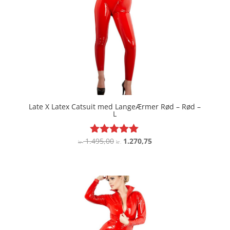
Late X Latex Catsuit med LangeÆrmer Rød – Rød –
L
Den
Den
1.495,00
1.270,75
Vurderet
kr.
kr.
5
oprindelige
aktuelle
ud af 5
pris
pris
var:
er:
kr. 1.495,00.
kr. 1.270,75.