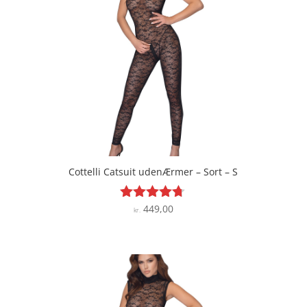
Cottelli Catsuit udenÆrmer – Sort – S
449,00
Vurderet
kr.
4.6
ud af 5