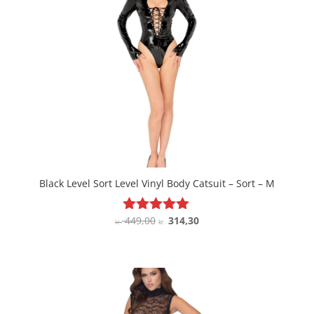
Black Level Sort Level Vinyl Body Catsuit – Sort – M
Den
Den
449,00
314,30
Vurderet
kr.
kr.
5
oprindelige
aktuelle
ud af 5
pris
pris
var:
er:
kr. 449,00.
kr. 314,30.