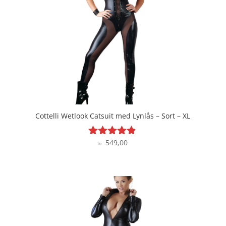
Cottelli Wetlook Catsuit med Lynlås – Sort – XL
549,00
Vurderet
kr.
4.7
ud af 5