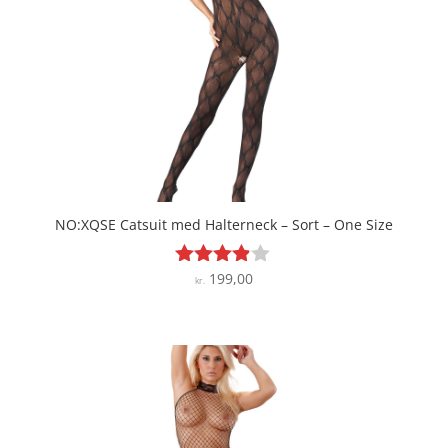
NO:XQSE Catsuit med Halterneck – Sort – One Size
199,00
Vurderet
kr.
3.8
ud af 5