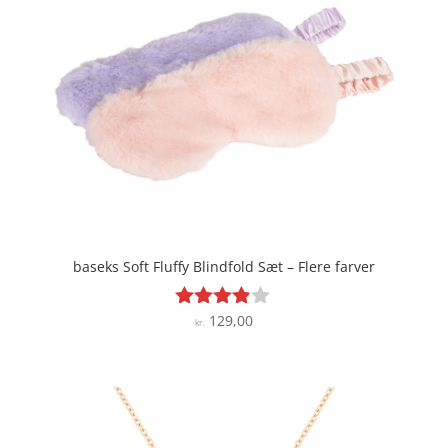
baseks Soft Fluffy Blindfold Sæt – Flere farver
129,00
Vurderet
kr.
3.8
ud af 5