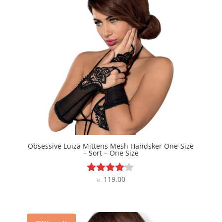
Obsessive Luiza Mittens Mesh Handsker One-Size
– Sort – One Size
119,00
Vurderet
kr.
4
ud af 5