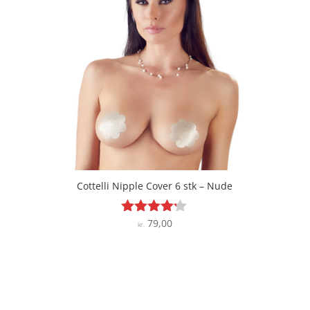
Cottelli Nipple Cover 6 stk – Nude
79,00
Vurderet
kr.
4.1
ud af 5