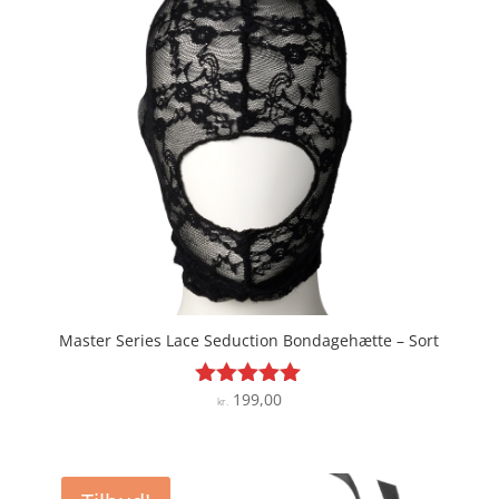
kr. 149,00.
kr. 126,65.
Master Series Lace Seduction Bondagehætte – Sort
199,00
Vurderet
kr.
5
ud af 5