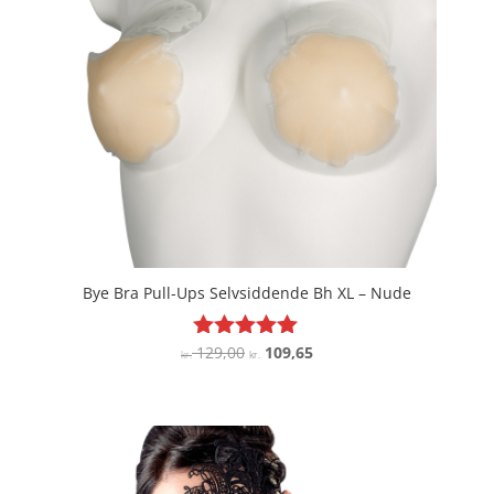
Bye Bra Pull-Ups Selvsiddende Bh XL – Nude
Den
Den
129,00
109,65
Vurderet
kr.
kr.
5
oprindelige
aktuelle
ud af 5
pris
pris
var:
er:
kr. 129,00.
kr. 109,65.