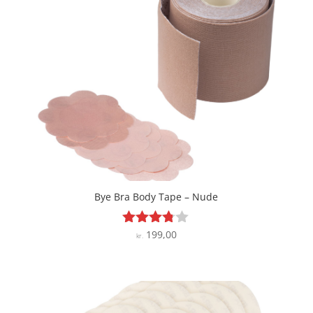
Bye Bra Body Tape – Nude
199,00
Vurderet
kr.
3.7
ud af 5