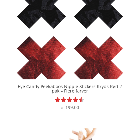
Eye Candy Peekaboos Nipple Stickers Kryds Rød 2
pak – Flere farver
199,00
Vurderet
kr.
4.4
ud af 5