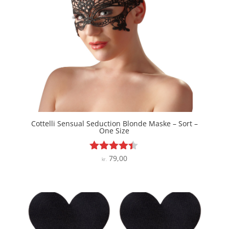
Cottelli Sensual Seduction Blonde Maske – Sort –
One Size
79,00
Vurderet
kr.
4.3
ud af 5