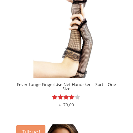
Fever Lange Fingerløse Net Handsker – Sort – One
Size
79,00
Vurderet
kr.
3.9
ud af 5
Tilbud!