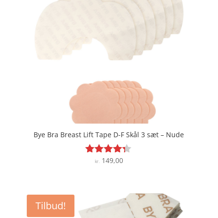
Bye Bra Breast Lift Tape D-F Skål 3 sæt – Nude
149,00
Vurderet
kr.
4.2
ud af 5
Tilbud!