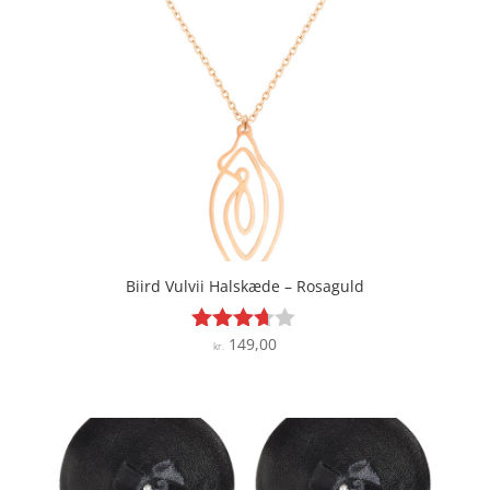
Biird Vulvii Halskæde – Rosaguld
149,00
Vurderet
kr.
3.6
ud af 5