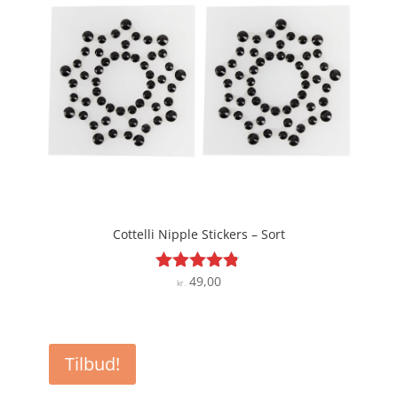
Cottelli Nipple Stickers – Sort
49,00
Vurderet
kr.
4.7
ud af 5
Tilbud!