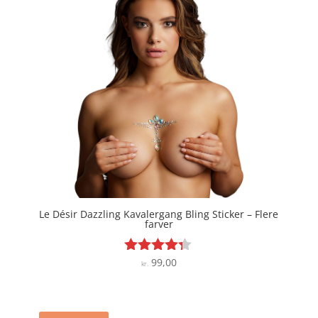
kr. 99,00.
kr. 84,15.
Le Désir Dazzling Kavalergang Bling Sticker – Flere
farver
99,00
Vurderet
kr.
4.2
ud af 5