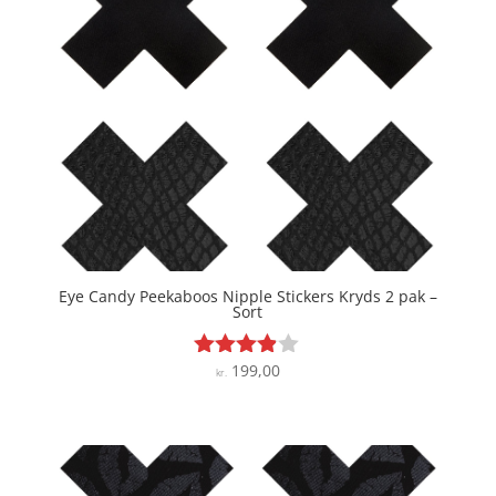
Eye Candy Peekaboos Nipple Stickers Kryds 2 pak –
Sort
199,00
Vurderet
kr.
3.8
ud af 5