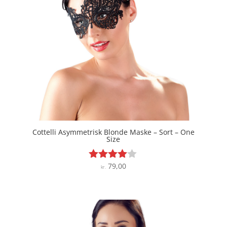
Cottelli Asymmetrisk Blonde Maske – Sort – One
Size
79,00
Vurderet
kr.
3.9
ud af 5