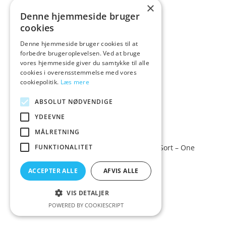
×
Denne hjemmeside bruger
cookies
Denne hjemmeside bruger cookies til at
forbedre brugeroplevelsen. Ved at bruge
vores hjemmeside giver du samtykke til alle
cookies i overensstemmelse med vores
cookiepolitik.
Læs mere
ABSOLUT NØDVENDIGE
YDEEVNE
MÅLRETNING
Ouch! Ouch Empress Blonde Maske – Sort – One
FUNKTIONALITET
Size
ACCEPTER ALLE
AFVIS ALLE
79,00
Vurderet
kr.
3.7
VIS DETALJER
ud af 5
POWERED BY COOKIESCRIPT