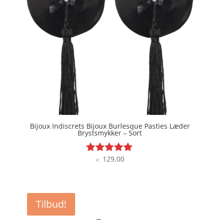
Bijoux Indiscrets Bijoux Burlesque Pasties Læder
Brystsmykker – Sort
129,00
Vurderet
kr.
5
ud af 5
Tilbud!