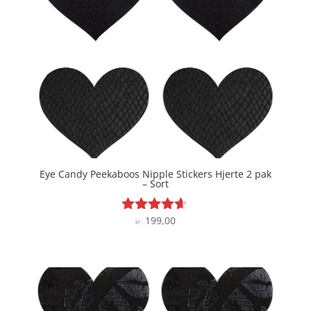
Eye Candy Peekaboos Nipple Stickers Hjerte 2 pak
– Sort
199,00
Vurderet
kr.
4.5
ud af 5