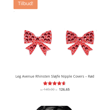
Tilbud!
Leg Avenue Rhinsten Sløjfe Nipple Covers – Rød
Den
Den
149,00
126,65
Vurderet
kr.
kr.
4.5
oprindelige
aktuelle
ud af 5
pris
pris
var:
er: