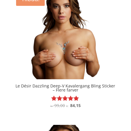
Le Désir Dazzling Deep-V Kavalergang Bling Sticker
– Flere farver
Den
Den
99,00
84,15
Vurderet
kr.
kr.
4.8
oprindelige
aktuelle
ud af 5
pris
pris
var:
er: