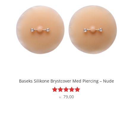
Baseks Silikone Brystcover Med Piercing – Nude
79,00
Vurderet
kr.
5
ud af 5