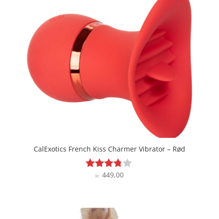
kr. 299,00.
kr. 254,15.
CalExotics French Kiss Charmer Vibrator – Rød
449,00
Vurderet
kr.
3.7
ud af 5