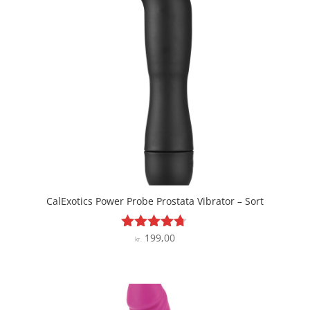
CalExotics Power Probe Prostata Vibrator – Sort
199,00
Vurderet
kr.
4.6
ud af 5