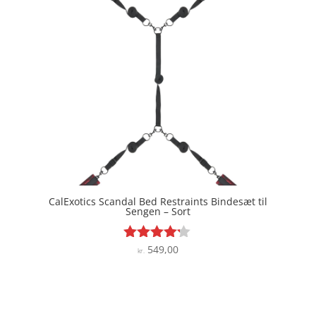
CalExotics Scandal Bed Restraints Bindesæt til
Sengen – Sort
549,00
Vurderet
kr.
4.1
ud af 5