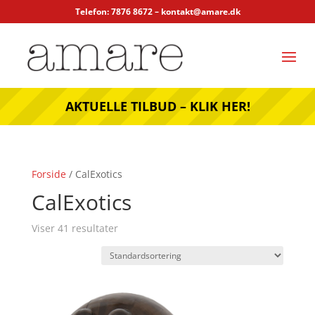
Telefon: 7876 8672 –
kontakt@amare.dk
AKTUELLE TILBUD – KLIK HER!
Forside
/ CalExotics
CalExotics
Viser 41 resultater