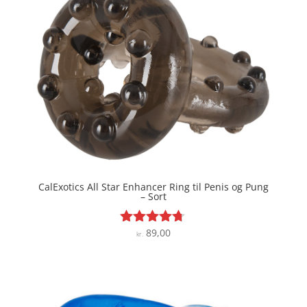
CalExotics All Star Enhancer Ring til Penis og Pung
– Sort
89,00
Vurderet
kr.
4.6
ud af 5