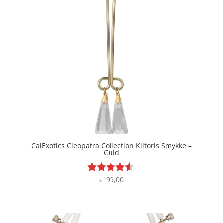
CalExotics Cleopatra Collection Klitoris Smykke –
Guld
99,00
Vurderet
kr.
4.4
ud af 5