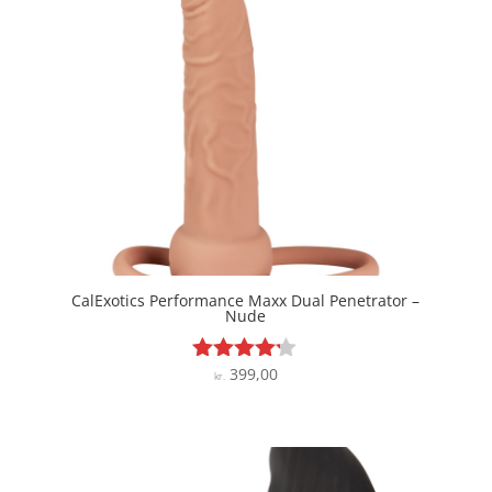
CalExotics Performance Maxx Dual Penetrator –
Nude
399,00
Vurderet
kr.
4.1
ud af 5