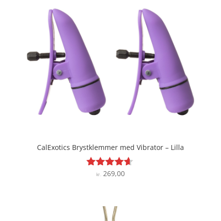
CalExotics Brystklemmer med Vibrator – Lilla
269,00
Vurderet
kr.
4.5
ud af 5