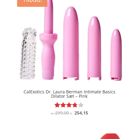
CalExotics Dr. Laura Berman Intimate Basics
Dilator Sæt – Pink
Den
Den
299,00
254,15
Vurderet
kr.
kr.
3.7
oprindelige
aktuelle
ud af 5
pris
pris
var:
er: