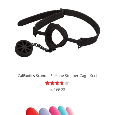
CalExotics Scandal Silikone Stopper Gag – Sort
199,00
Vurderet
kr.
3.7
ud af 5