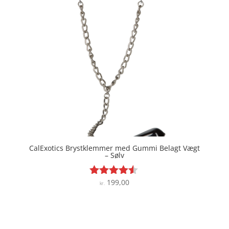
CalExotics Brystklemmer med Gummi Belagt Vægt
– Sølv
199,00
Vurderet
kr.
4.4
ud af 5