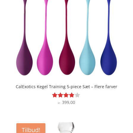
CalExotics Kegel Training 5-piece Sæt – Flere farver
399,00
Vurderet
kr.
3.8
ud af 5
Tilbud!