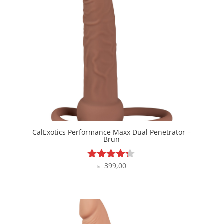
CalExotics Performance Maxx Dual Penetrator –
Brun
399,00
Vurderet
kr.
4.2
ud af 5