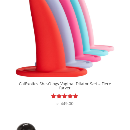
CalExotics She-Ology Vaginal Dilator Sæt – Flere
farver
449,00
Vurderet
kr.
4.9
ud af 5