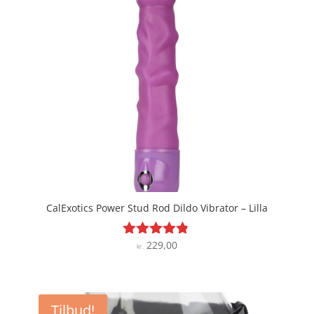
CalExotics Power Stud Rod Dildo Vibrator – Lilla
229,00
Vurderet
kr.
4.7
ud af 5
Tilbud!