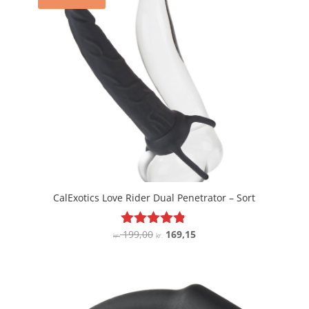
CalExotics Love Rider Dual Penetrator – Sort
Den
Den
199,00
169,15
Vurderet
kr.
kr.
4.7
oprindelige
aktuelle
ud af 5
pris
pris
var:
er:
kr. 199,00.
kr. 169,15.