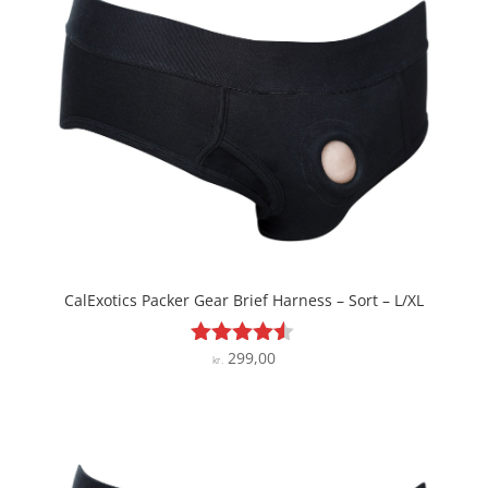
CalExotics Packer Gear Brief Harness – Sort – L/XL
299,00
Vurderet
kr.
4.4
ud af 5