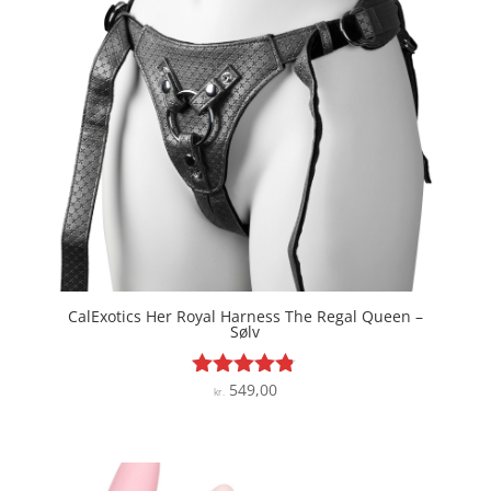
CalExotics Her Royal Harness The Regal Queen –
Sølv
549,00
Vurderet
kr.
4.7
ud af 5