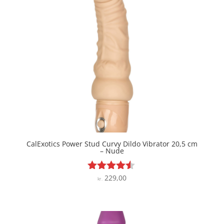
CalExotics Power Stud Curvy Dildo Vibrator 20,5 cm
– Nude
229,00
Vurderet
kr.
4.4
ud af 5