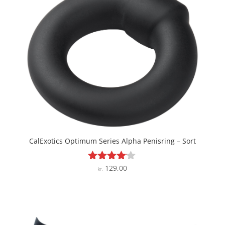
CalExotics Optimum Series Alpha Penisring – Sort
129,00
Vurderet
kr.
4
ud af 5