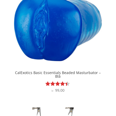
CalExotics Basic Essentials Beaded Masturbator –
Blå
99,00
Vurderet
kr.
4.3
ud af 5