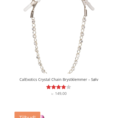
CalExotics Crystal Chain Brystklemmer – Sølv
149,00
Vurderet
kr.
3.8
ud af 5
Tilbud!