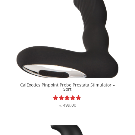
CalExotics Pinpoint Probe Prostata Stimulator –
Sort
499,00
Vurderet
kr.
4.7
ud af 5