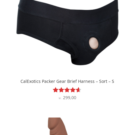
CalExotics Packer Gear Brief Harness – Sort – S
299,00
Vurderet
kr.
4.5
ud af 5