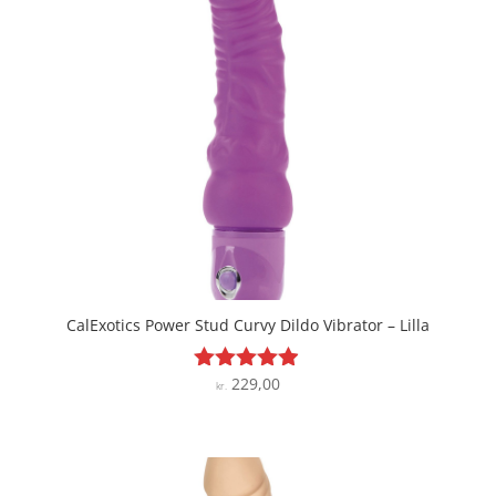
CalExotics Power Stud Curvy Dildo Vibrator – Lilla
229,00
Vurderet
kr.
4.8
ud af 5