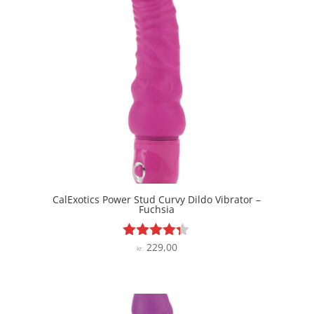
CalExotics Power Stud Curvy Dildo Vibrator –
Fuchsia
229,00
Vurderet
kr.
4.2
ud af 5