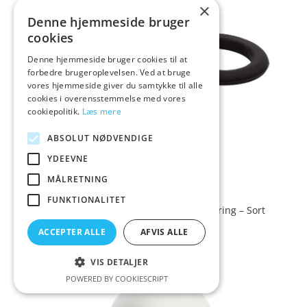
×
Denne hjemmeside bruger
cookies
Denne hjemmeside bruger cookies til at
forbedre brugeroplevelsen. Ved at bruge
vores hjemmeside giver du samtykke til alle
cookies i overensstemmelse med vores
cookiepolitik.
Læs mere
ABSOLUT NØDVENDIGE
YDEEVNE
MÅLRETNING
FUNKTIONALITET
CalExotics Silikone Ball Spreader Penisring – Sort
ACCEPTER ALLE
AFVIS ALLE
79,00
Vurderet
kr.
4.7
VIS DETALJER
ud af 5
POWERED BY COOKIESCRIPT