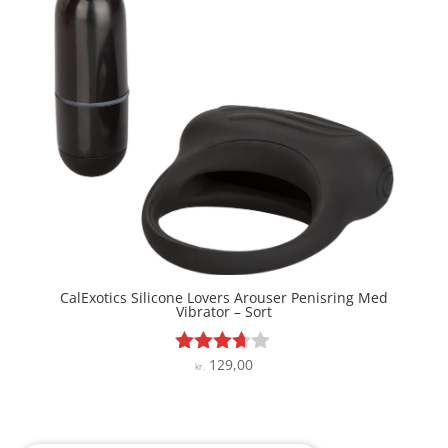
CalExotics Silicone Lovers Arouser Penisring Med
Vibrator – Sort
129,00
Vurderet
kr.
3.6
ud af 5