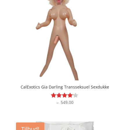
CalExotics Gia Darling Transseksuel Sexdukke
549,00
Vurderet
kr.
4
ud af 5
Tilbud!