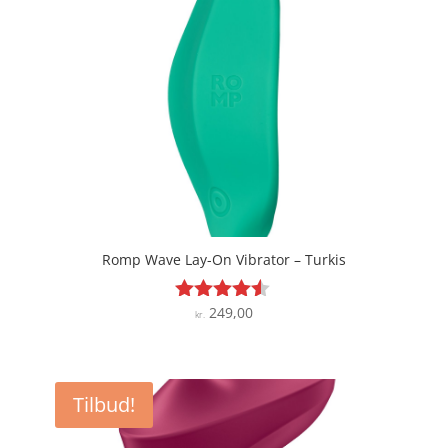
Romp Wave Lay-On Vibrator – Turkis
249,00
Vurderet
kr.
4.4
ud af 5
Tilbud!