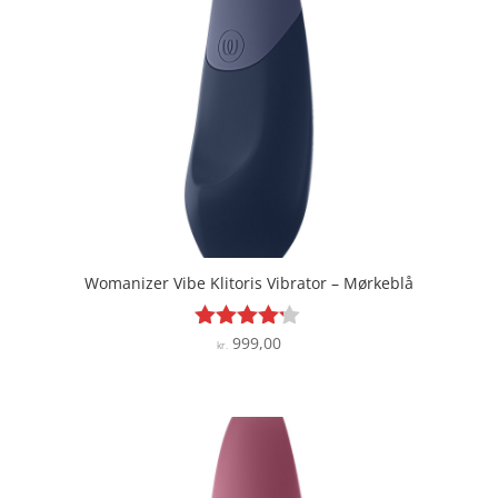
Womanizer Vibe Klitoris Vibrator – Mørkeblå
999,00
Vurderet
kr.
4.1
ud af 5