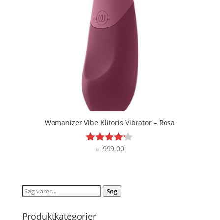
Womanizer Vibe Klitoris Vibrator – Rosa
999,00
Vurderet
kr.
4.1
ud af 5
Søg
Søg
efter:
Produktkategorier