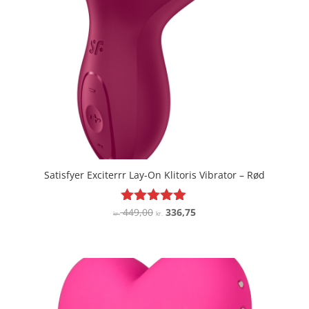
Satisfyer Exciterrr Lay-On Klitoris Vibrator – Rød
Den
Den
449,00
336,75
Vurderet
kr.
kr.
4.8
oprindelige
aktuelle
ud af 5
pris
pris
var:
er:
kr. 449,00.
kr. 336,75.