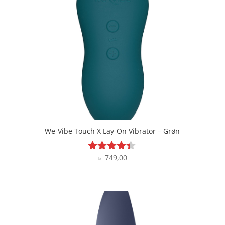
We-Vibe Touch X Lay-On Vibrator – Grøn
749,00
Vurderet
kr.
4.3
ud af 5