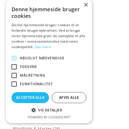
×
Black
(1)
Denne hjemmeside bruger
cookies
Black F
(4)
Black Frid
(1)
Denne hjemmeside bruger cookies til at
forbedre brugeroplevelsen. Ved at bruge
Black Friday
(113)
vores hjemmeside giver du samtykke til alle
cookies i overensstemmelse med vores
Black Label
(2)
cookiepolitik.
Læs mere
Black Level
(143)
ABSOLUT NØDVENDIGE
Black Wee
(1)
YDEEVNE
Black Week
(19)
MÅLRETNING
Black Weeks
(37)
FUNKTIONALITET
Blid Bondage
(217)
Blindfold
(8)
ACCEPTER ALLE
AFVIS ALLE
Blindfolds
(15)
VIS DETALJER
Blindfolds - Masker & Gags
(89)
POWERED BY COOKIESCRIPT
Blindfolds - Masker&Gags
(18)
Blindfolds & Masker
(28)