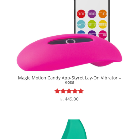
Magic Motion Candy App-Styret Lay-On Vibrator –
Rosa
449,00
Vurderet
kr.
4.9
ud af 5