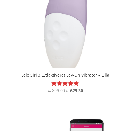
Lelo Siri 3 Lydaktiveret Lay-On Vibrator – Lilla
Den
Den
899,00
629,30
Vurderet
kr.
kr.
4.9
oprindelige
aktuelle
ud af 5
pris
pris
var:
er:
kr. 899,00.
kr. 629,30.