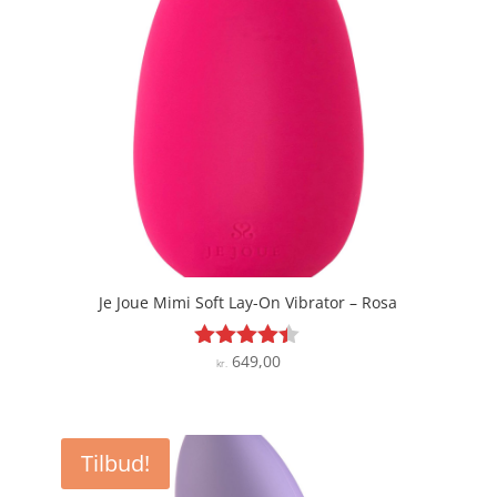
Je Joue Mimi Soft Lay-On Vibrator – Rosa
649,00
Vurderet
kr.
4.3
ud af 5
Tilbud!