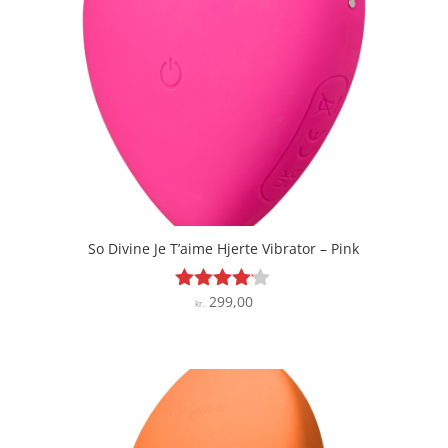
So Divine Je T’aime Hjerte Vibrator – Pink
299,00
Vurderet
kr.
4
ud af 5