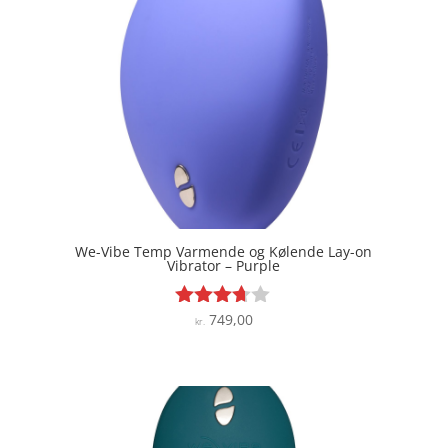
We-Vibe Temp Varmende og Kølende Lay-on
Vibrator – Purple
749,00
Vurderet
kr.
3.6
ud af 5