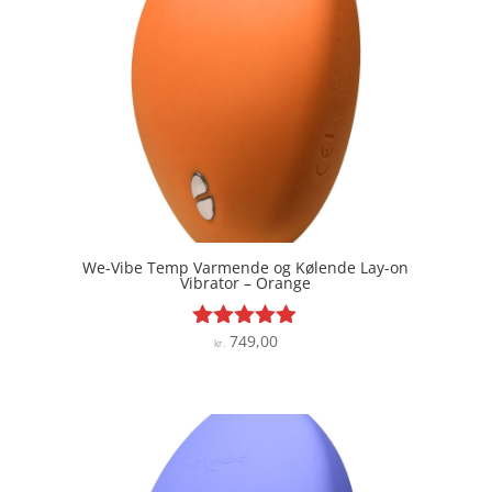
We-Vibe Temp Varmende og Kølende Lay-on
Vibrator – Orange
749,00
Vurderet
kr.
4.8
ud af 5