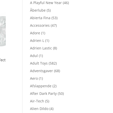
A Playful New Year
(46)
Ãberlube
(5)
Abierta Fina
(53)
Accessories
(47)
Adore
(1)
Adrien L
(1)
Adrien Lastic
(8)
Adul
(1)
fect
Adult Toys
(582)
Adventsgaver
(68)
n
Aero
(1)
uelle
Afslappende
(2)
s
After Dark Party
(50)
 559,00.
Air-Tech
(5)
Alien Dildo
(4)