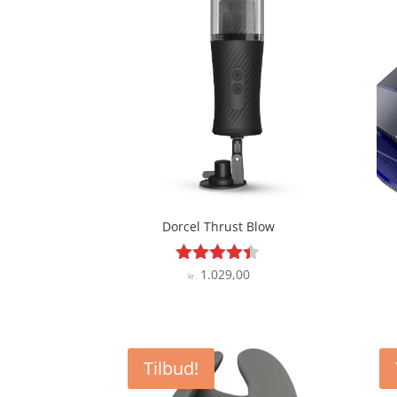
Dorcel Thrust Blow
1.029,00
Vurderet
kr.
4.3
ud af 5
Tilbud!