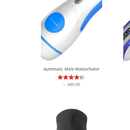
Automatic Male Masturbator
689,00
Vurderet
kr.
4.2
ud af 5