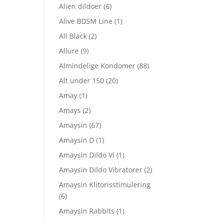
Alien dildoer
(6)
Alive BDSM Line
(1)
All Black
(2)
Allure
(9)
Almindelige Kondomer
(88)
Alt under 150
(20)
Amay
(1)
Amays
(2)
Amaysin
(67)
Amaysin D
(1)
n
Amaysin Dildo Vi
(1)
uelle
Amaysin Dildo Vibratorer
(2)
s
Amaysin Klitorisstimulering
 529,00.
(6)
Amaysin Rabbits
(1)