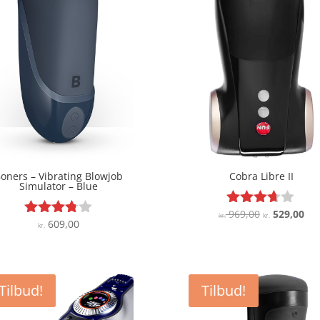
oners – Vibrating Blowjob
Cobra Libre II
Simulator – Blue
Den
De
969,00
529,00
Vurderet
kr.
kr.
609,00
Vurderet
kr.
3.6
oprindelige
akt
3.7
ud af 5
pris
pri
ud af 5
var:
er:
kr. 969,00.
kr.
Tilbud!
Tilbud!