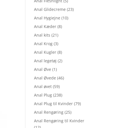
Anal Fleshlight
(5)
Anal Glidecreme
(23)
Anal Hygiejne
(10)
Anal Kæder
(8)
Anal kits
(21)
Anal Krog
(3)
Anal Kugler
(8)
Anal legetøj
(2)
Anal Øve
(1)
Anal Øvede
(46)
Anal øvet
(59)
en
Anal Plug
(238)
ktuelle
Anal Plug til Kvinder
(79)
ris
r:
Anal Rengøring
(25)
r. 1.319,00.
Anal Rengøring til Kvinder
(12)