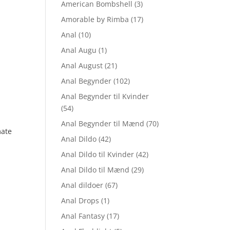
American Bombshell
(3)
Amorable by Rimba
(17)
Anal
(10)
Anal Augu
(1)
Anal August
(21)
Anal Begynder
(102)
Anal Begynder til Kvinder
(54)
Anal Begynder til Mænd
(70)
mate
Anal Dildo
(42)
Anal Dildo til Kvinder
(42)
en
Anal Dildo til Mænd
(29)
e
tuelle
Anal dildoer
(67)
is
Anal Drops
(1)
:
.
. 939,00.
Anal Fantasy
(17)