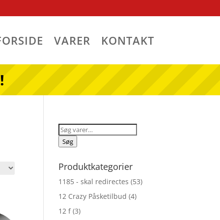
FORSIDE
VARER
KONTAKT
!
Søg
efter:
Søg
Produktkategorier
1185 - skal redirectes
(53)
12 Crazy Påsketilbud
(4)
12 f
(3)