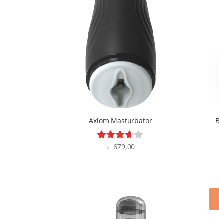
Axiom Masturbator
B
679,00
Vurderet
kr.
3.6
ud af 5