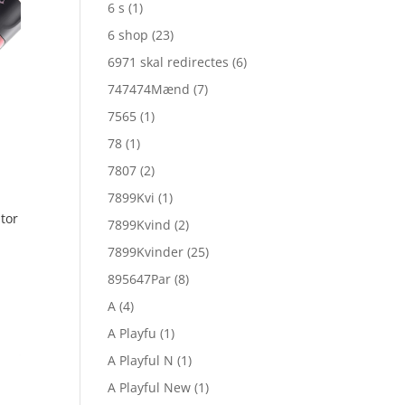
6 s
(1)
6 shop
(23)
6971 skal redirectes
(6)
747474Mænd
(7)
7565
(1)
78
(1)
7807
(2)
7899Kvi
(1)
tor
7899Kvind
(2)
7899Kvinder
(25)
en
895647Par
(8)
ktuelle
A
(4)
ris
r:
A Playfu
(1)
r. 1.249,00.
A Playful N
(1)
A Playful New
(1)