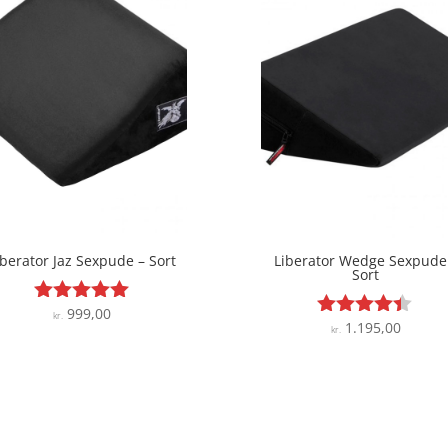
iberator Jaz Sexpude – Sort
Liberator Wedge Sexpude
Sort
999,00
Vurderet
kr.
1.195,00
Vurderet
kr.
5
4.3
ud af 5
ud af 5