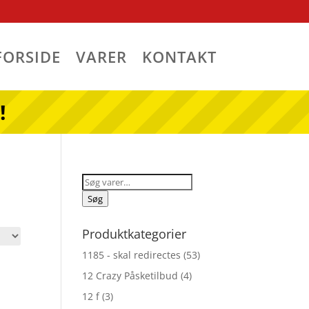
FORSIDE
VARER
KONTAKT
!
Søg
efter:
Søg
Produktkategorier
1185 - skal redirectes
(53)
12 Crazy Påsketilbud
(4)
12 f
(3)