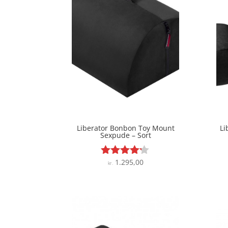
Liberator Bonbon Toy Mount
Li
Sexpude – Sort
1.295,00
Vurderet
kr.
4.1
ud af 5