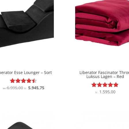
berator Esse Lounger – Sort
Liberator Fascinator Thr
Luksus Lagen – Red
Den
Den
6.995,00
5.945,75
Vurderet
kr.
kr.
1.595,00
Vurderet
kr.
4.4
oprindelige
aktuelle
4.8
ud af 5
pris
pris
ud af 5
var:
er:
kr. 6.995,00.
kr. 5.945,75.