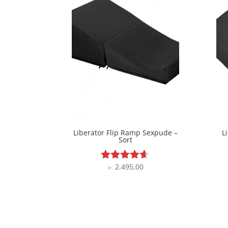
Liberator Flip Ramp Sexpude –
L
Sort
2.495,00
Vurderet
kr.
4.5
ud af 5