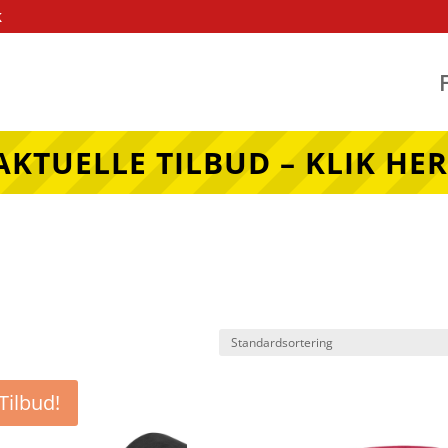
k
AKTUELLE TILBUD – KLIK HER
Tilbud!