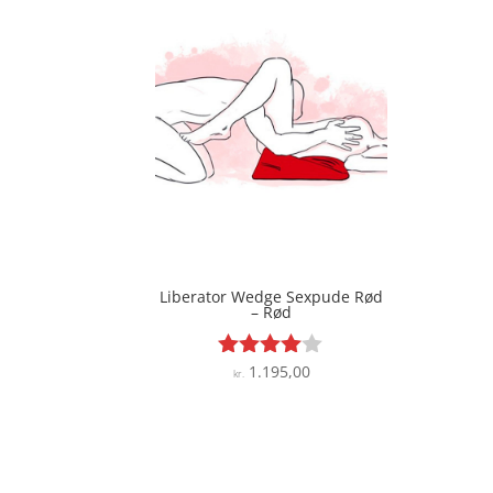
Liberator Wedge Sexpude Rød
– Rød
1.195,00
Vurderet
kr.
3.9
ud af 5