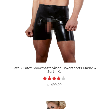
Late X Latex ShowmasterÅben Boxershorts Mænd –
Sort – XL
499,00
Vurderet
kr.
3.7
ud af 5