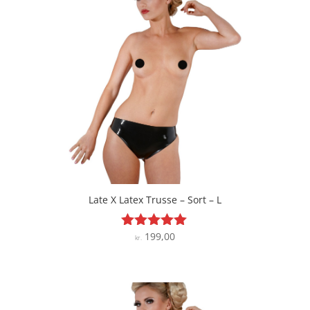
Late X Latex Trusse – Sort – L
199,00
Vurderet
kr.
4.9
ud af 5