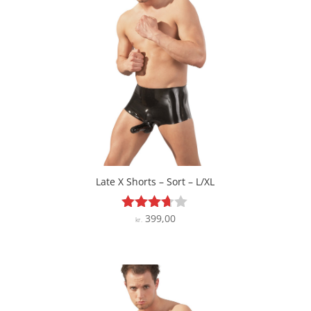
Late X Shorts – Sort – L/XL
399,00
Vurderet
kr.
3.6
ud af 5