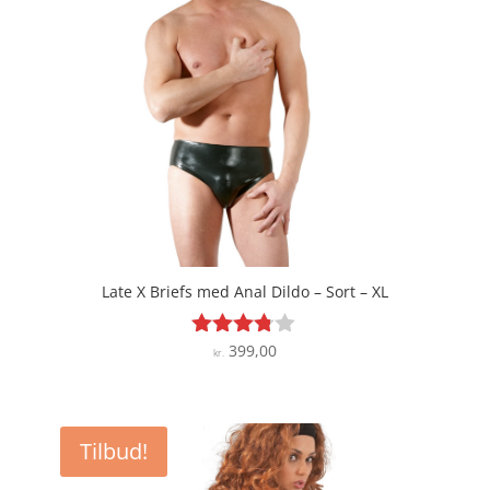
Late X Briefs med Anal Dildo – Sort – XL
399,00
Vurderet
kr.
3.7
ud af 5
Tilbud!