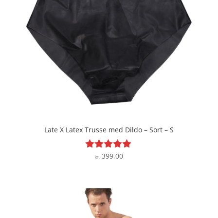
Late X Latex Trusse med Dildo – Sort – S
399,00
Vurderet
kr.
4.8
ud af 5