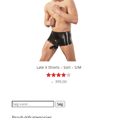
Late X Shorts – Sort – S/M
399,00
Vurderet
kr.
3.9
ud af 5
Søg
Søg
efter:
Produktkategorier