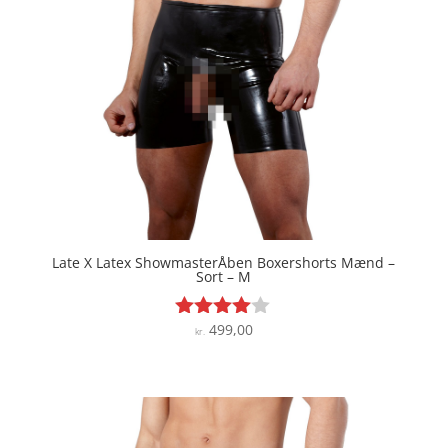
Late X Latex ShowmasterÅben Boxershorts Mænd –
Sort – M
499,00
Vurderet
kr.
3.9
ud af 5