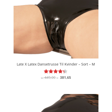
Late X Latex Dansetrusse Til Kvinder – Sort – M
Den
Den
449,00
381,65
Vurderet
kr.
kr.
4.2
oprindelige
aktuelle
ud af 5
pris
pris
var:
er:
kr. 449,00.
kr. 381,65.