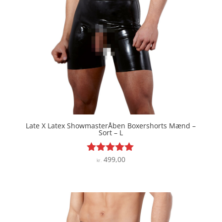
Late X Latex ShowmasterÅben Boxershorts Mænd –
Sort – L
499,00
Vurderet
kr.
4.9
ud af 5