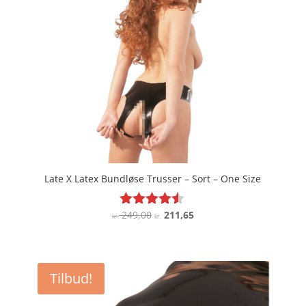
Late X Latex Bundløse Trusser – Sort – One Size
Den
Den
249,00
211,65
Vurderet
kr.
kr.
4.4
oprindelige
aktuelle
ud af 5
pris
pris
var:
er:
Tilbud!
kr. 249,00.
kr. 211,65.