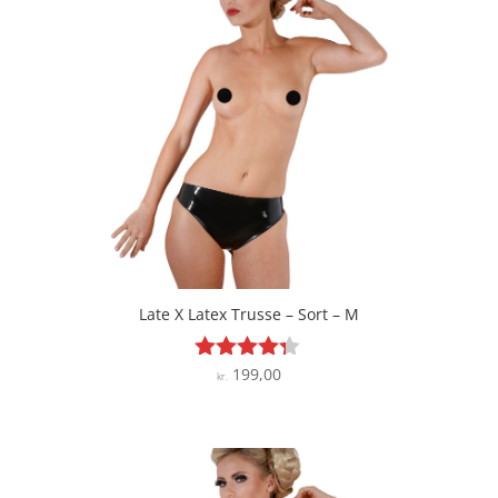
Late X Latex Trusse – Sort – M
199,00
Vurderet
kr.
4.2
ud af 5