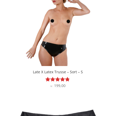
Late X Latex Trusse – Sort – S
199,00
Vurderet
kr.
4.7
ud af 5