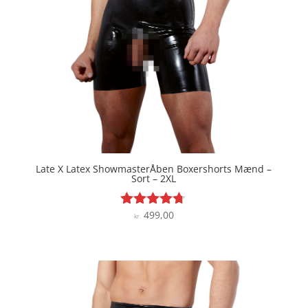
Late X Latex ShowmasterÅben Boxershorts Mænd –
Sort – 2XL
499,00
Vurderet
kr.
4.6
ud af 5