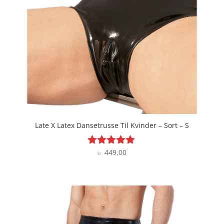
Late X Latex Dansetrusse Til Kvinder – Sort – S
449,00
Vurderet
kr.
5
ud af 5