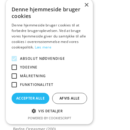
×
BDSM Halsbånd
(4)
Denne hjemmeside bruger
cookies
BDSM Masker
(21)
BDSM Møbler
(84)
Denne hjemmeside bruger cookies til at
forbedre brugeroplevelsen. Ved at bruge
BDSM Shop
(185)
vores hjemmeside giver du samtykke til alle
BDSM Udstyr
(162)
cookies i overensstemmelse med vores
cookiepolitik.
Læs mere
Beauments
(2)
ABSOLUT NØDVENDIGE
Beauty Night
(20)
YDEEVNE
Bedøvende Glidecreme
(4)
MÅLRETNING
Bedøvende Kondomer
(2)
FUNKTIONALITET
Bedre Analsex
(66)
Bedre Analsex til Kvinder
(5)
ACCEPTER ALLE
AFVIS ALLE
Bedre Analsex til Mænd
(27)
VIS DETALJER
Bedre Erektion
(55)
POWERED BY COOKIESCRIPT
Bedre Oralsex
(58)
Bedre Orgasmer
(200)