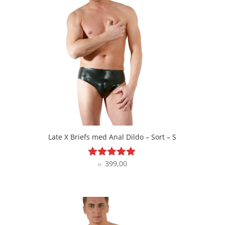
Late X Briefs med Anal Dildo – Sort – S
399,00
Vurderet
kr.
5
ud af 5