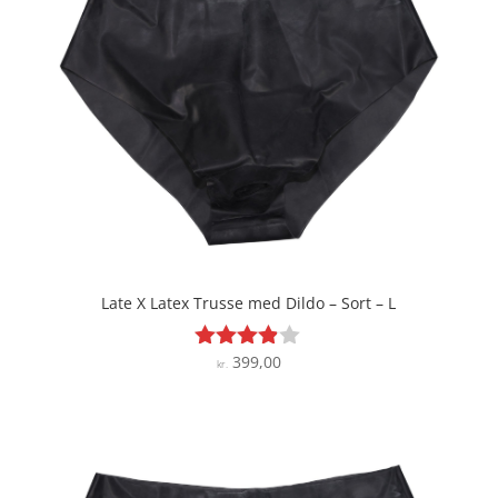
Late X Latex Trusse med Dildo – Sort – L
399,00
Vurderet
kr.
3.8
ud af 5