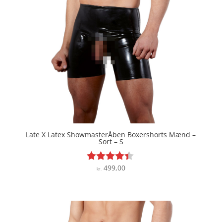
Late X Latex ShowmasterÅben Boxershorts Mænd –
Sort – S
499,00
Vurderet
kr.
4.3
ud af 5