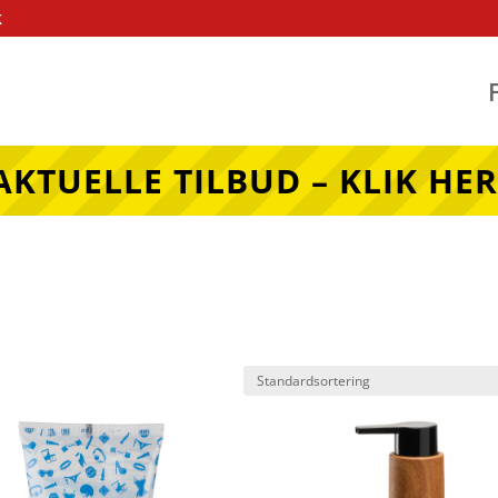
k
AKTUELLE TILBUD – KLIK HER