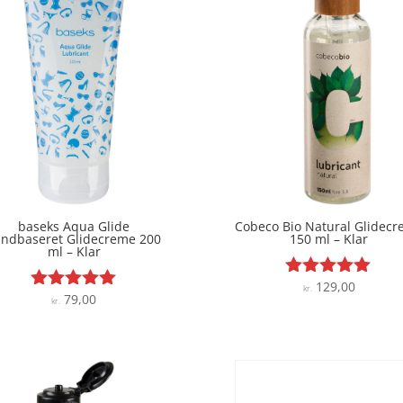
baseks Aqua Glide
Cobeco Bio Natural Glidec
andbaseret Glidecreme 200
150 ml – Klar
ml – Klar
129,00
Vurderet
kr.
79,00
Vurderet
kr.
4.9
4.9
ud af 5
ud af 5