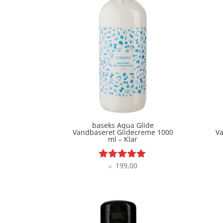
baseks Aqua Glide
Vandbaseret Glidecreme 1000
V
ml – Klar
199,00
Vurderet
kr.
4.9
ud af 5