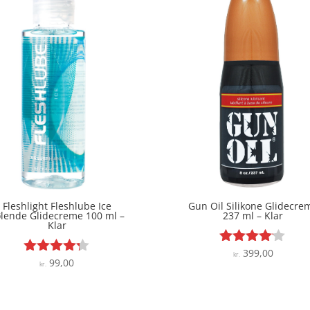
Fleshlight Fleshlube Ice
Gun Oil Silikone Glidecre
lende Glidecreme 100 ml –
237 ml – Klar
Klar
399,00
Vurderet
kr.
99,00
Vurderet
kr.
4
4.2
ud af 5
ud af 5