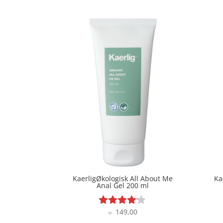
ud af 5
KaerligØkologisk All About Me
Ka
Anal Gel 200 ml
149,00
Vurderet
kr.
4