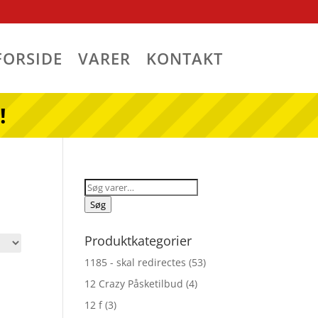
FORSIDE
VARER
KONTAKT
!
Søg
efter:
Søg
Produktkategorier
1185 - skal redirectes
(53)
12 Crazy Påsketilbud
(4)
12 f
(3)