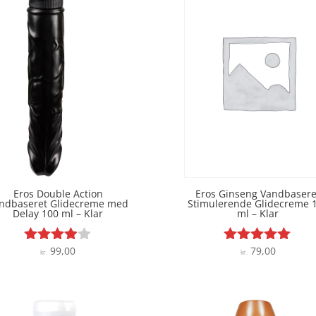
Eros Double Action
Eros Ginseng Vandbasere
ndbaseret Glidecreme med
Stimulerende Glidecreme 
Delay 100 ml – Klar
ml – Klar
99,00
79,00
Vurderet
Vurderet
kr.
kr.
3.9
5
ud af 5
ud af 5