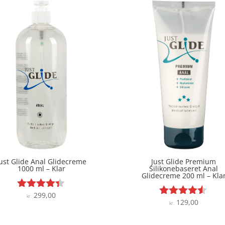
ust Glide Anal Glidecreme
Just Glide Premium
1000 ml – Klar
Silikonebaseret Anal
Glidecreme 200 ml – Kla
299,00
Vurderet
kr.
129,00
Vurderet
kr.
4.3
4.4
ud af 5
ud af 5