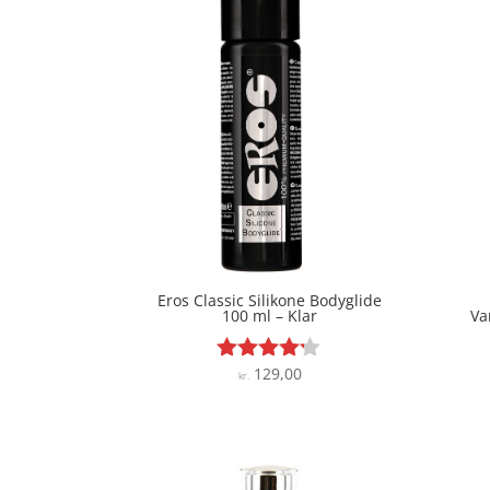
Eros Classic Silikone Bodyglide
100 ml – Klar
Va
129,00
Vurderet
kr.
4.1
ud af 5