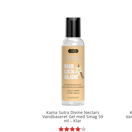
ud af 5
Kama Sutra Divine Nectars
K
Vandbaseret Gel med Smag 59
Va
ml – Klar