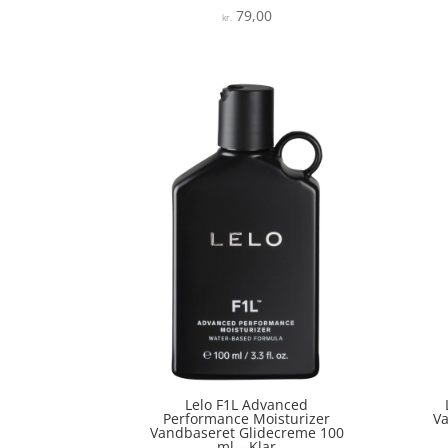
79,00
Vurderet
kr.
4
ud af 5
Lelo F1L Advanced
Performance Moisturizer
V
Vandbaseret Glidecreme 100
ml – Klar