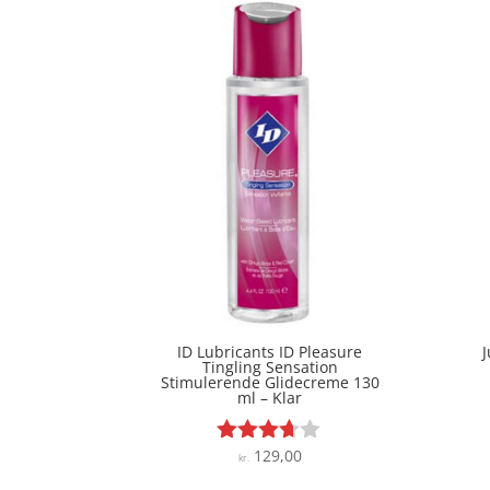
ID Lubricants ID Pleasure
J
Tingling Sensation
Stimulerende Glidecreme 130
ml – Klar
129,00
Vurderet
kr.
3.6