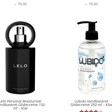
79,00
79,00
Vurderet
Vurderet
kr.
kr.
4.5
3.8
ud af 5
ud af 5
Lelo Personal Moisturizer
Lubido Vandbaseret
andbaseret Glidecreme 150
Glidecreme 250 ml – Kla
ml – Klar