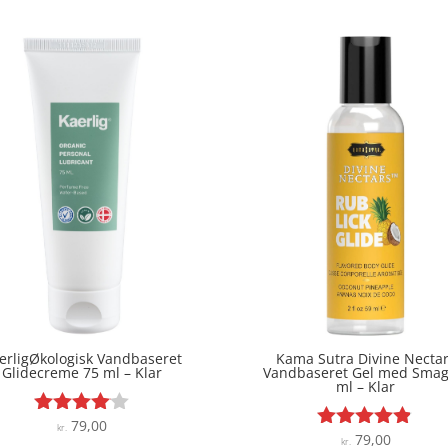
erligØkologisk Vandbaseret
Kama Sutra Divine Necta
Glidecreme 75 ml – Klar
Vandbaseret Gel med Smag
ml – Klar
79,00
Vurderet
kr.
79,00
Vurderet
kr.
4