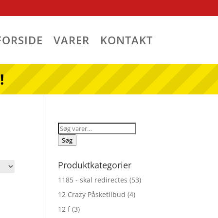
FORSIDE
VARER
KONTAKT
!
Søg
efter:
Søg
Produktkategorier
1185 - skal redirectes
(53)
12 Crazy Påsketilbud
(4)
12 f
(3)