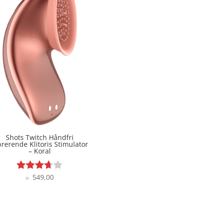
Shots Twitch Håndfri
brerende Klitoris Stimulator
– Koral
549,00
Vurderet
kr.
3.6
ud af 5