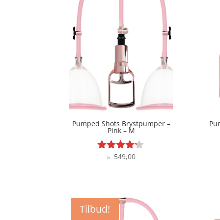
Pumped Shots Brystpumper –
Pu
Pink – M
549,00
Vurderet
kr.
4.1
ud af 5
Tilbud!