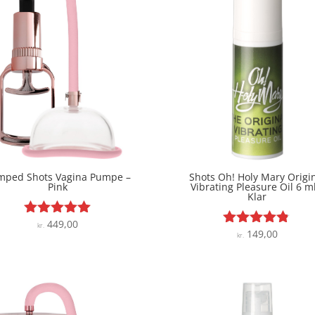
mped Shots Vagina Pumpe –
Shots Oh! Holy Mary Origi
Pink
Vibrating Pleasure Oil 6 ml
Klar
449,00
Vurderet
kr.
149,00
Vurderet
kr.
4.9
4.7
ud af 5
ud af 5