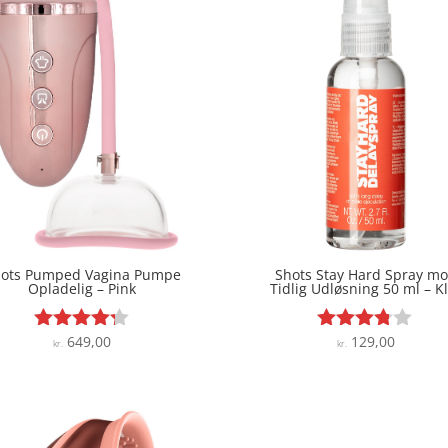
ots Pumped Vagina Pumpe
Shots Stay Hard Spray m
Opladelig – Pink
Tidlig Udløsning 50 ml – K
649,00
129,00
Vurderet
Vurderet
kr.
kr.
4.2
3.7
ud af 5
ud af 5