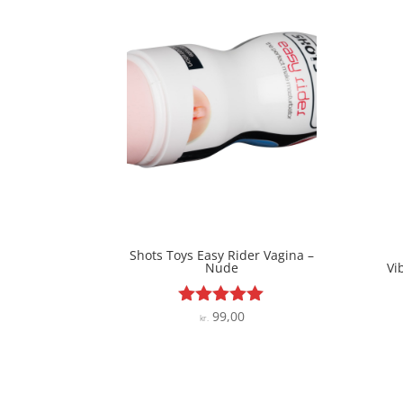
Shots Toys Easy Rider Vagina –
Nude
Vi
99,00
Vurderet
kr.
4.9
ud af 5