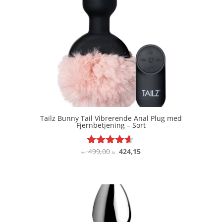
Tailz Bunny Tail Vibrerende Anal Plug med
Fjernbetjening – Sort
Den
Den
499,00
424,15
Vurderet
kr.
kr.
4.5
oprindelige
aktuelle
ud af 5
pris
pris
var:
er:
kr. 499,00.
kr. 424,15.