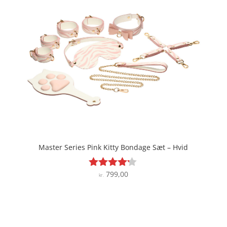
Master Series Pink Kitty Bondage Sæt – Hvid
799,00
Vurderet
kr.
4.1
ud af 5