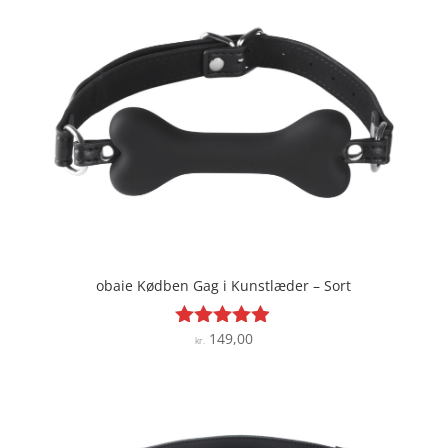
obaie Kødben Gag i Kunstlæder – Sort
149,00
Vurderet
kr.
4.8
ud af 5