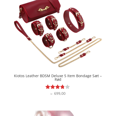
Kiotos Leather BDSM Deluxe 5 Item Bondage Sæt –
Rød
699,00
Vurderet
kr.
3.7
ud af 5