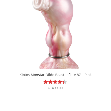
Kiotos Monstar Dildo Beast Inflate 87 – Pink
499,00
Vurderet
kr.
4.2
ud af 5