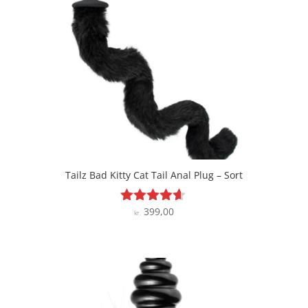
Tailz Bad Kitty Cat Tail Anal Plug – Sort
399,00
Vurderet
kr.
4.5
ud af 5