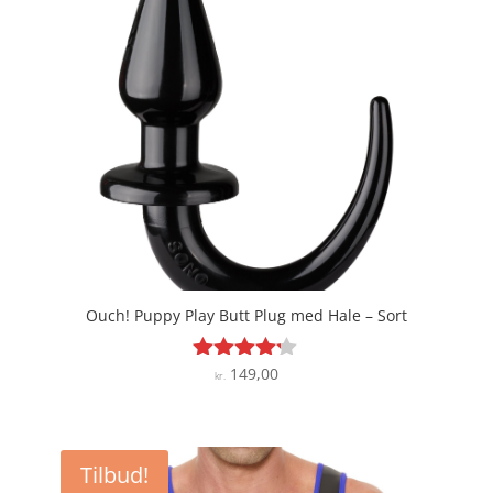
Ouch! Puppy Play Butt Plug med Hale – Sort
149,00
Vurderet
kr.
4.1
ud af 5
Tilbud!