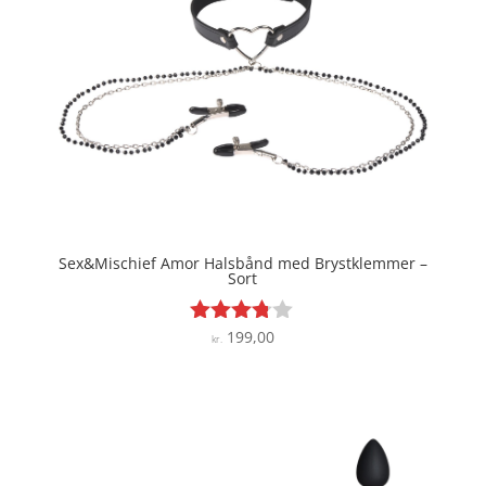
Sex&Mischief Amor Halsbånd med Brystklemmer –
Sort
199,00
Vurderet
kr.
3.7
ud af 5