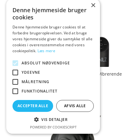
×
Denne hjemmeside bruger
cookies
Denne hjemmeside bruger cookies til at
forbedre brugeroplevelsen. Ved at bruge
vores hjemmeside giver du samtykke til alle
cookies i overensstemmelse med vores
cookiepolitik.
Læs mere
ABSOLUT NØDVENDIGE
YDEEVNE
Tailz Wagging Bunny Tail Fjernbetjent Vibrerende
Butt Plug – Pink
MÅLRETNING
FUNKTIONALITET
599,00
Vurderet
kr.
3.6
ACCEPTER ALLE
AFVIS ALLE
ud af 5
VIS DETALJER
Tilbud!
POWERED BY COOKIESCRIPT