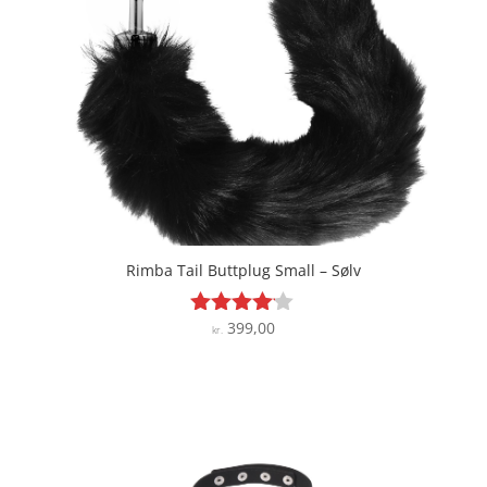
Rimba Tail Buttplug Small – Sølv
399,00
Vurderet
kr.
4
ud af 5