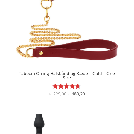
Taboom O-ring Halsbånd og Kæde – Guld – One
Size
Den
Den
229,00
183,20
Vurderet
kr.
kr.
4.6
oprindelige
aktuelle
ud af 5
pris
pris
var:
er:
kr. 229,00.
kr. 183,20.