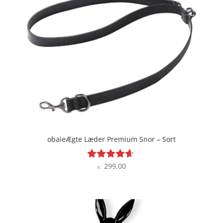
obaieÆgte Læder Premium Snor – Sort
299,00
Vurderet
kr.
4.5
ud af 5