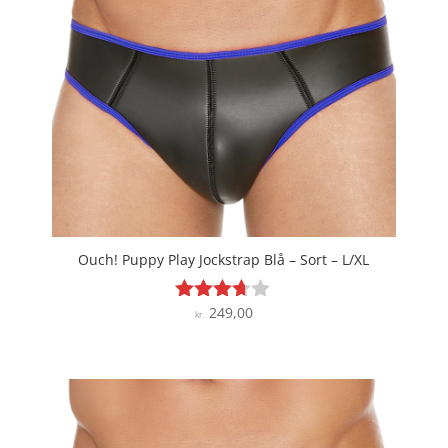
Ouch! Puppy Play Jockstrap Blå – Sort – L/XL
249,00
Vurderet
kr.
3.6
ud af 5