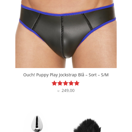
Ouch! Puppy Play Jockstrap Blå – Sort – S/M
249,00
Vurderet
kr.
4.8
ud af 5