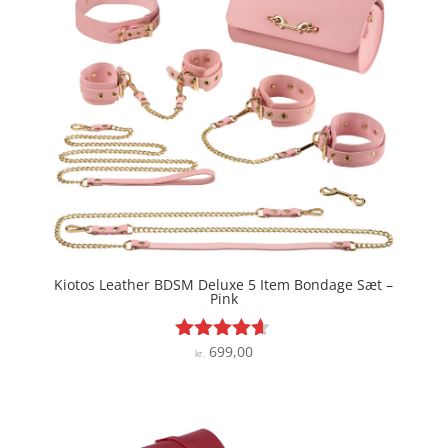
Kiotos Leather BDSM Deluxe 5 Item Bondage Sæt –
Pink
699,00
Vurderet
kr.
4.5
ud af 5