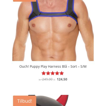
Ouch! Puppy Play Harness Blå – Sort – S/M
Den
Den
249,00
124,50
Vurderet
kr.
kr.
5
oprindelige
aktuelle
ud af 5
pris
pris
var:
er:
Tilbud!
kr. 249,00.
kr. 124,50.