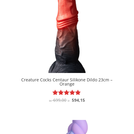
Creature Cocks Centaur Silikone Dildo 23cm –
Orange
Den
Den
699,00
594,15
Vurderet
kr.
kr.
4.8
oprindelige
aktuelle
ud af 5
pris
pris
var:
er:
kr. 699,00.
kr. 594,15.