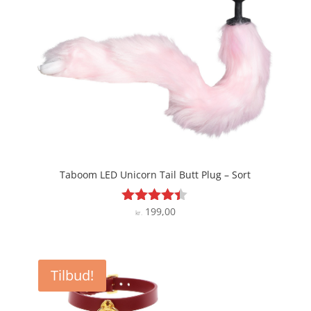
Taboom LED Unicorn Tail Butt Plug – Sort
199,00
Vurderet
kr.
4.3
ud af 5
Tilbud!