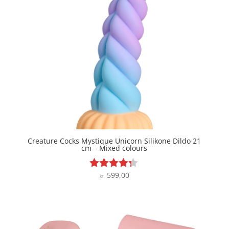
Creature Cocks Mystique Unicorn Silikone Dildo 21
cm – Mixed colours
599,00
Vurderet
kr.
4.2
ud af 5