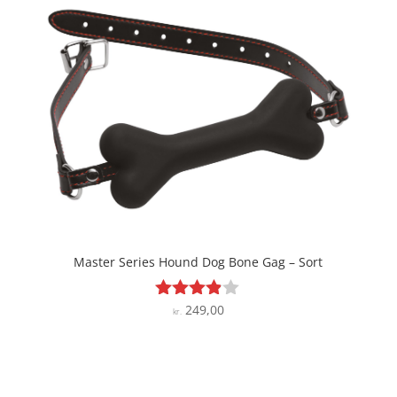
Master Series Hound Dog Bone Gag – Sort
249,00
Vurderet
kr.
3.8
ud af 5