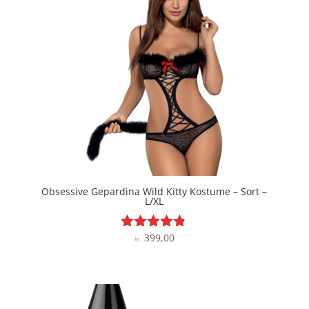
Obsessive Gepardina Wild Kitty Kostume – Sort –
L/XL
399,00
Vurderet
kr.
4.7
ud af 5