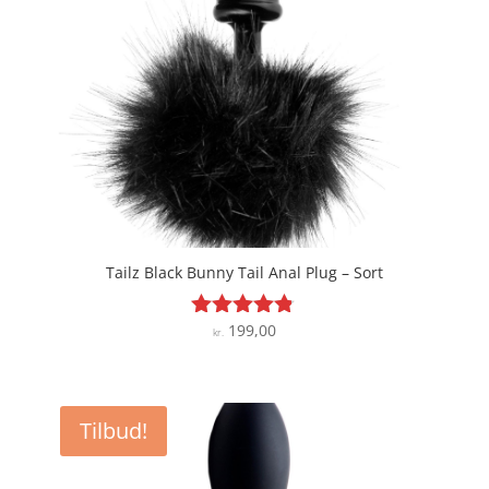
Tailz Black Bunny Tail Anal Plug – Sort
199,00
Vurderet
kr.
4.7
ud af 5
Tilbud!