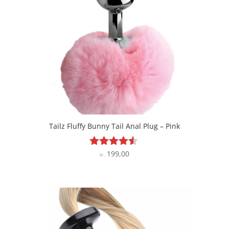
Tailz Fluffy Bunny Tail Anal Plug – Pink
199,00
Vurderet
kr.
4.4
ud af 5