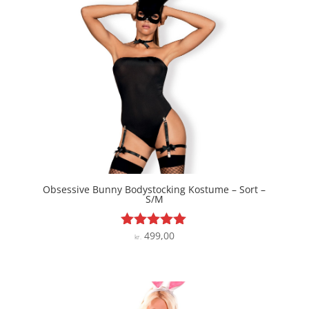
Obsessive Bunny Bodystocking Kostume – Sort –
S/M
499,00
Vurderet
kr.
4.9
ud af 5