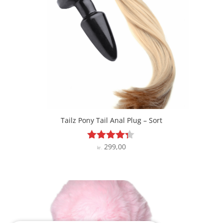
Tailz Pony Tail Anal Plug – Sort
299,00
Vurderet
kr.
4.2
ud af 5