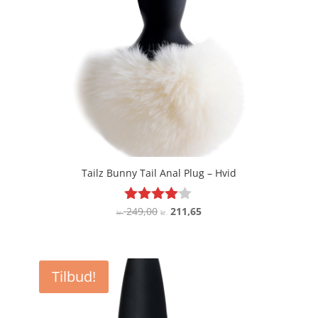
Tailz Bunny Tail Anal Plug – Hvid
Den
Den
249,00
211,65
Vurderet
kr.
kr.
3.9
oprindelige
aktuelle
ud af 5
pris
pris
var:
er:
Tilbud!
kr. 249,00.
kr. 211,65.