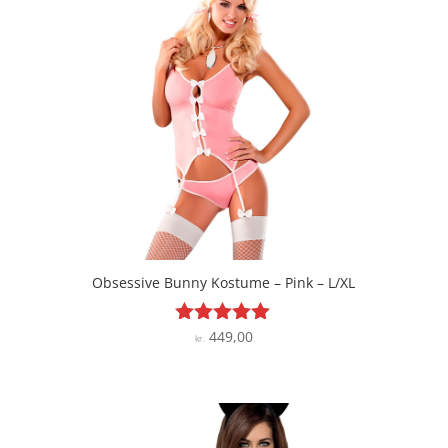
Obsessive Bunny Kostume – Pink – L/XL
449,00
Vurderet
kr.
4.9
ud af 5