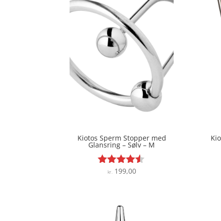
Kiotos Sperm Stopper med
Kio
Glansring – Sølv – M
199,00
Vurderet
kr.
4.4
ud af 5