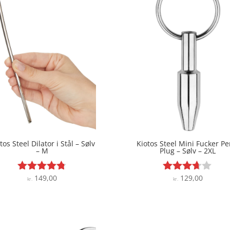
tos Steel Dilator i Stål – Sølv
Kiotos Steel Mini Fucker Pe
– M
Plug – Sølv – 2XL
149,00
129,00
Vurderet
Vurderet
kr.
kr.
4.7
3.6
ud af 5
ud af 5