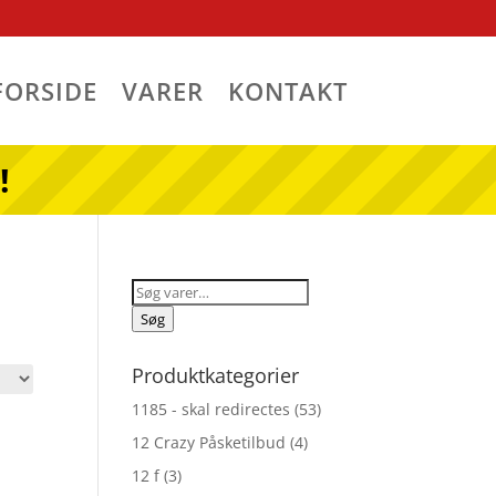
FORSIDE
VARER
KONTAKT
!
Søg
efter:
Søg
Produktkategorier
1185 - skal redirectes
(53)
12 Crazy Påsketilbud
(4)
12 f
(3)