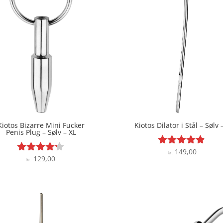
Kiotos Bizarre Mini Fucker
Kiotos Dilator i Stål – Sølv 
Penis Plug – Sølv – XL
149,00
Vurderet
kr.
129,00
Vurderet
kr.
4.8
4.2
ud af 5
ud af 5