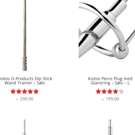
iotos O-Products Dip Stick
Kiotos Penis Plug med
Wand Trainer – Sølv
Glansring – Sølv – L
299,00
199,00
Vurderet
Vurderet
kr.
kr.
5
3.9
ud af 5
ud af 5