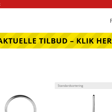
k
AKTUELLE TILBUD – KLIK HER