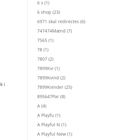
6 s
(1)
6 shop
(23)
6971 skal redirectes
(6)
747474Mænd
(7)
7565
(1)
78
(1)
7807
(2)
7899Kvi
(1)
7899Kvind
(2)
k i
7899Kvinder
(25)
895647Par
(8)
A
(4)
A Playfu
(1)
A Playful N
(1)
A Playful New
(1)