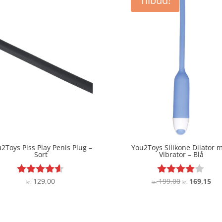
Tilbud!
2Toys Piss Play Penis Plug –
You2Toys Silikone Dilator 
Sort
Vibrator – Blå
Den
De
129,00
199,00
169,15
Vurderet
Vurderet
kr.
kr.
kr.
4.5
3.9
oprindelige
akt
ud af 5
ud af 5
pris
pri
var:
er: