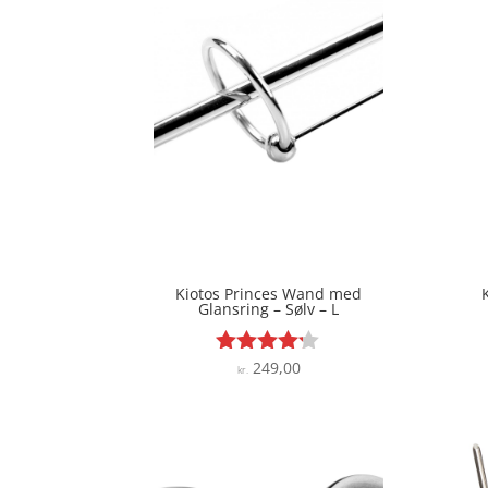
Kiotos Princes Wand med
Glansring – Sølv – L
249,00
Vurderet
kr.
4.1
ud af 5