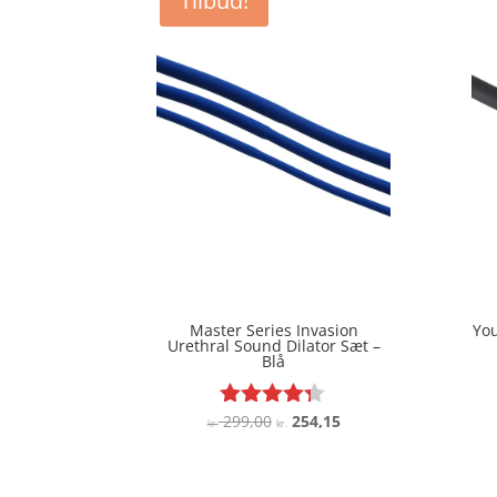
Tilbud!
Master Series Invasion
You
Urethral Sound Dilator Sæt –
Blå
Den
Den
299,00
254,15
Vurderet
kr.
kr.
4.2
oprindelige
aktuelle
ud af 5
pris
pris
var:
er: