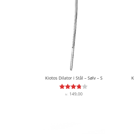
Kiotos Dilator i Stål – Sølv – S
K
149,00
Vurderet
kr.
3.7
ud af 5