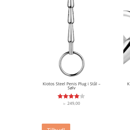
Kiotos Steel Penis Plug i Stål –
K
Sølv
249,00
Vurderet
kr.
3.9
ud af 5