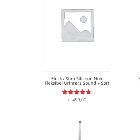
ElectraStim Silicone Noir
Fleksibel Urinrørs Sound – Sort
499,00
Vurderet
kr.
4.7
ud af 5