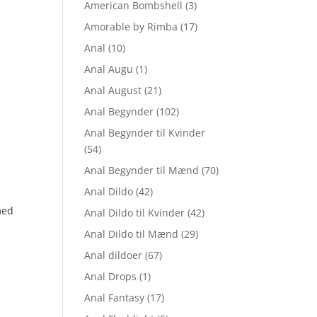
American Bombshell
(3)
Amorable by Rimba
(17)
Anal
(10)
Anal Augu
(1)
Anal August
(21)
Anal Begynder
(102)
Anal Begynder til Kvinder
(54)
Anal Begynder til Mænd
(70)
Anal Dildo
(42)
med
Anal Dildo til Kvinder
(42)
Anal Dildo til Mænd
(29)
Anal dildoer
(67)
n
uelle
Anal Drops
(1)
s
Anal Fantasy
(17)