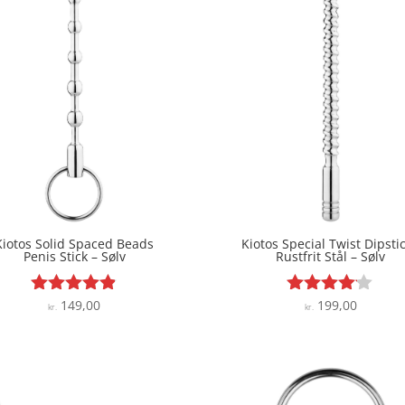
Kiotos Solid Spaced Beads
Kiotos Special Twist Dipstic
Penis Stick – Sølv
Rustfrit Stål – Sølv
149,00
199,00
Vurderet
Vurderet
kr.
kr.
4.8
4
ud af 5
ud af 5