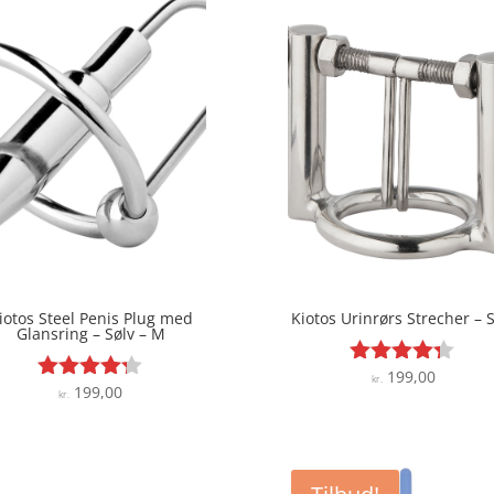
iotos Steel Penis Plug med
Kiotos Urinrørs Strecher – 
Glansring – Sølv – M
199,00
Vurderet
kr.
199,00
Vurderet
kr.
4.2
4.2
ud af 5
ud af 5