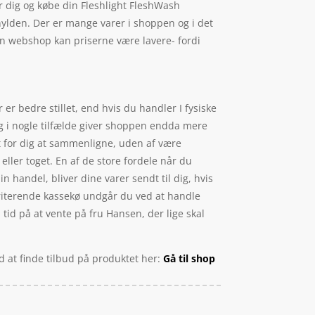
ør dig og købe din Fleshlight FleshWash
 hylden. Der er mange varer i shoppen og i det
 en webshop kan priserne være lavere- fordi
r bedre stillet, end hvis du handler I fysiske
og i nogle tilfælde giver shoppen endda mere
et for dig at sammenligne, uden af være
eller toget. En af de store fordele når du
in handel, bliver dine varer sendt til dig, hvis
 irriterende kassekø undgår du ved at handle
 tid på at vente på fru Hansen, der lige skal
d at finde tilbud på produktet her:
Gå til shop