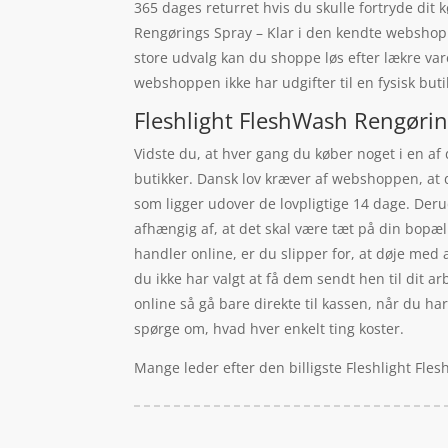
365 dages returret hvis du skulle fortryde dit 
Rengørings Spray – Klar i den kendte webshop S
store udvalg kan du shoppe løs efter lækre var
webshoppen ikke har udgifter til en fysisk buti
Fleshlight FleshWash Rengøring
Vidste du, at hver gang du køber noget i en af
butikker. Dansk lov kræver af webshoppen, at d
som ligger udover de lovpligtige 14 dage. Deru
afhængig af, at det skal være tæt på din bopæl.
handler online, er du slipper for, at døje med at
du ikke har valgt at få dem sendt hen til dit a
online så gå bare direkte til kassen, når du ha
spørge om, hvad hver enkelt ting koster.
Mange leder efter den billigste Fleshlight Fle