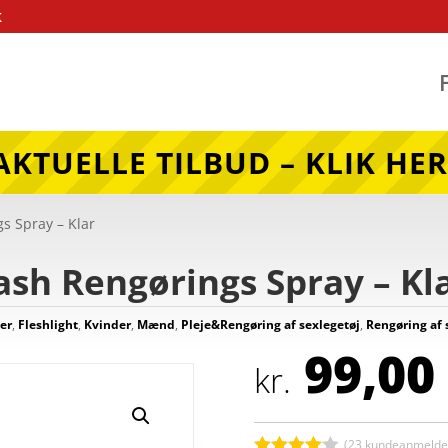
k
AKTUELLE TILBUD – KLIK HER
s Spray – Klar
ash Rengørings Spray – Kl
ter
,
Fleshlight
,
Kvinder
,
Mænd
,
Pleje&Rengøring af sexlegetøj
,
Rengøring af 
99,00
kr.
(
23
kundeanmeldel