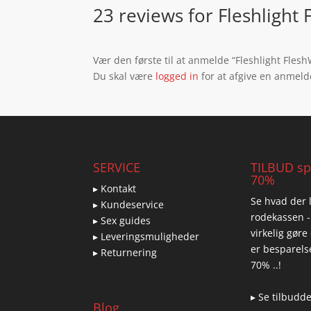
23 reviews for
Fleshlight
Vær den første til at anmelde “Fleshlight Fles
Du skal være
logged in
for at afgive en anmeld
SERVICE
TILBUD spa
70%
▸ Kontakt
Se hvad der l
▸ Kundeservice
rodekassen -
▸ Sex guides
virkelig gøre
▸ Leveringsmuligheder
er besparelse
▸ Returnering
70% ..!
▸ Se tilbudd
Blog