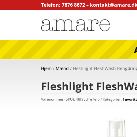
Telefon: 7876 8672 –
kontakt@amare.d
Hjem
/
Mænd
/ Fleshlight FleshWash Rengøring
Fleshlight FleshW
Varenummer (SKU):
48f95d1e7ef6
Kategorier:
Favorit