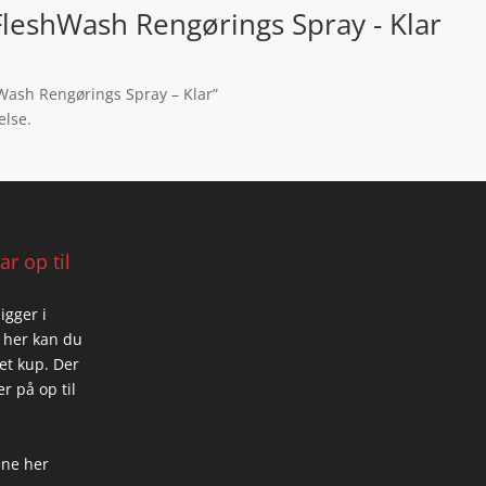
 FleshWash Rengørings Spray - Klar
hWash Rengørings Spray – Klar”
else.
r op til
igger i
 her kan du
 et kup. Der
r på op til
ene her