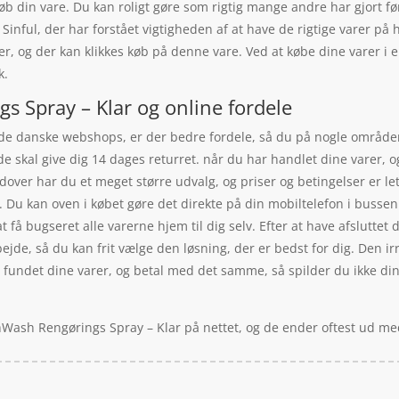
køb din vare. Du kan roligt gøre som rigtig mange andre har gjort f
inful, der har forstået vigtigheden af at have de rigtige varer på
er, og der kan klikkes køb på denne vare. Ved at købe dine varer i
k.
s Spray – Klar og online fordele
 de danske webshops, er der bedre fordele, så du på nogle områder e
e skal give dig 14 dages returret. når du har handlet dine varer, 
dover har du et meget større udvalg, og priser og betingelser er l
 Du kan oven i købet gøre det direkte på din mobiltelefon i bussen 
 få bugseret alle varerne hjem til dig selv. Efter at have afsluttet d
rbejde, så du kan frit vælge den løsning, der er bedst for dig. Den
r fundet dine varer, og betal med det samme, så spilder du ikke din
shWash Rengørings Spray – Klar på nettet, og de ender oftest ud me