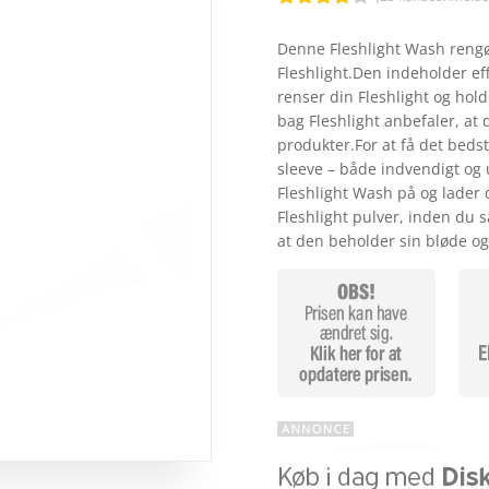
Bedømt
som
4
Denne Fleshlight Wash rengøri
ud af 5
Fleshlight.Den indeholder eff
baseret
på
renser din Fleshlight og hold
kundebed
bag Fleshlight anbefaler, at 
ømmelse
r
produkter.For at få det bedste
sleeve – både indvendigt og 
Fleshlight Wash på og lader 
Fleshlight pulver, inden du sæ
at den beholder sin bløde og