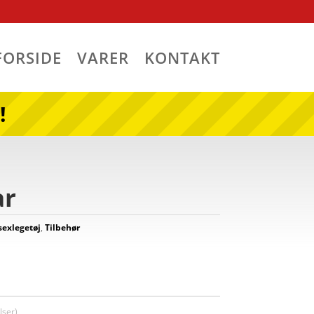
FORSIDE
VARER
KONTAKT
!
ar
sexlegetøj
,
Tilbehør
ser)