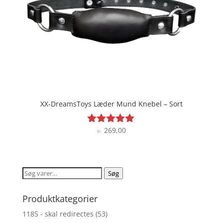
XX-DreamsToys Læder Mund Knebel – Sort
269,00
Vurderet
kr.
4.9
ud af 5
Søg
Søg
efter:
Produktkategorier
1185 - skal redirectes
(53)