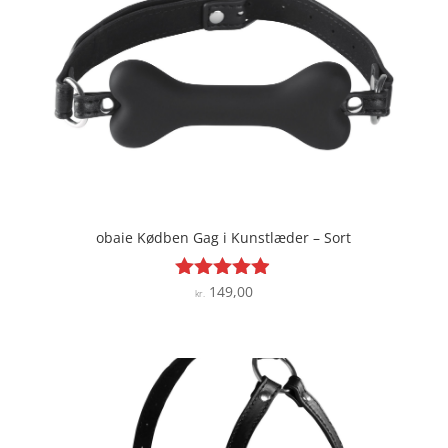
obaie Kødben Gag i Kunstlæder – Sort
149,00
Vurderet
kr.
4.8
ud af 5