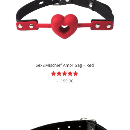
Sex&Mischief Amor Gag – Rød
199,00
Vurderet
kr.
4.8
ud af 5