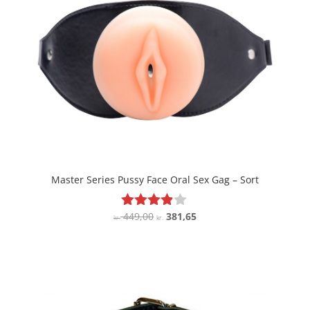
Master Series Pussy Face Oral Sex Gag – Sort
Den
Den
449,00
381,65
Vurderet
kr.
kr.
3.8
oprindelige
aktuelle
ud af 5
pris
pris
var:
er:
kr. 449,00.
kr. 381,65.