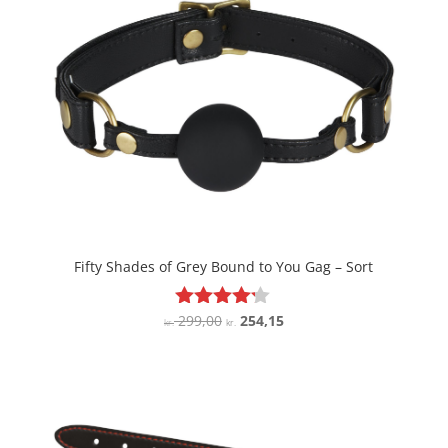
Fifty Shades of Grey Bound to You Gag – Sort
Den
Den
299,00
254,15
Vurderet
kr.
kr.
4.1
oprindelige
aktuelle
ud af 5
pris
pris
var:
er:
kr. 299,00.
kr. 254,15.