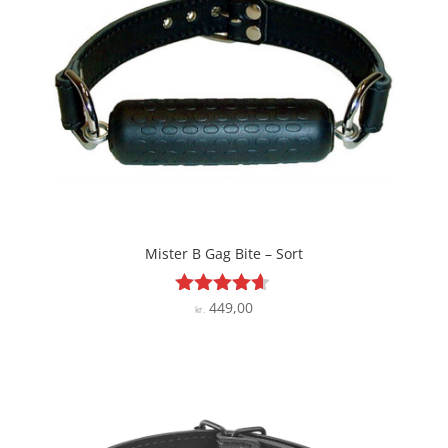
Mister B Gag Bite – Sort
449,00
Vurderet
kr.
4.5
ud af 5