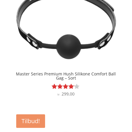
Master Series Premium Hush Silikone Comfort Ball
Gag – Sort
299,00
Vurderet
kr.
4
ud af 5
Tilbud!