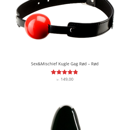
Sex&Mischief Kugle Gag Rød – Rød
149,00
Vurderet
kr.
4.7
ud af 5