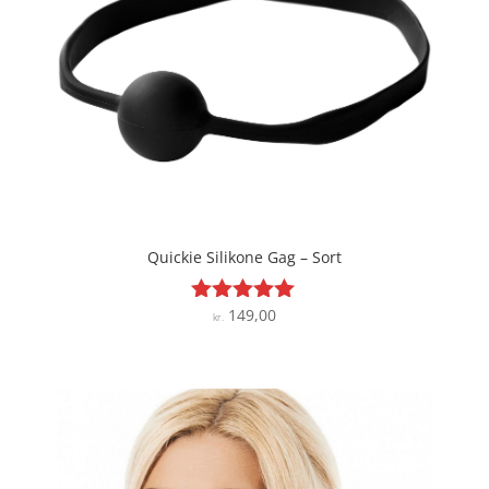
Quickie Silikone Gag – Sort
149,00
Vurderet
kr.
4.9
ud af 5