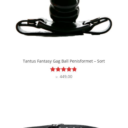
Tantus Fantasy Gag Ball Penisformet – Sort
449,00
Vurderet
kr.
4.7
ud af 5