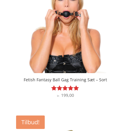
Fetish Fantasy Ball Gag Training Sæt – Sort
199,00
Vurderet
kr.
5
ud af 5
Tilbud!