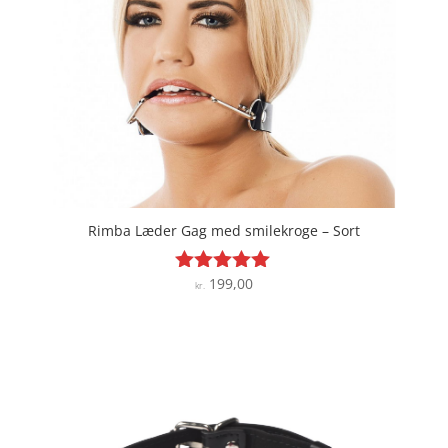
Rimba Læder Gag med smilekroge – Sort
199,00
Vurderet
kr.
5
ud af 5