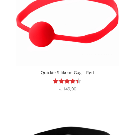
Quickie Silikone Gag – Rød
149,00
Vurderet
kr.
4.3
ud af 5