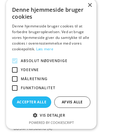
Batterier
(33)
×
Denne hjemmeside bruger
Batterier&Opladere
(25)
cookies
Bækkenbu
(1)
Denne hjemmeside bruger cookies til at
Bækkenbundsku
(1)
forbedre brugeroplevelsen. Ved at bruge
Bækkenbundskugl
(1)
vores hjemmeside giver du samtykke til alle
cookies i overensstemmelse med vores
Bækkenbundskugler
(76)
cookiepolitik.
Læs mere
Bækkenbundskugler Begynder
(6)
ABSOLUT NØDVENDIGE
Bækkenbundskugler Øvede
(12)
YDEEVNE
Bækkenbundskugler Sæt
(22)
MÅLRETNING
Bækkenbundstræner
(4)
FUNKTIONALITET
Bækkenbundstrænere
(7)
Bæredygtigt Sexlegetø
(1)
ACCEPTER ALLE
AFVIS ALLE
Bæredygtigt Sexlegetøj og Tilbehør
(47)
VIS DETALJER
BDSM
(1503)
POWERED BY COOKIESCRIPT
BDSM Halsbånd
(4)