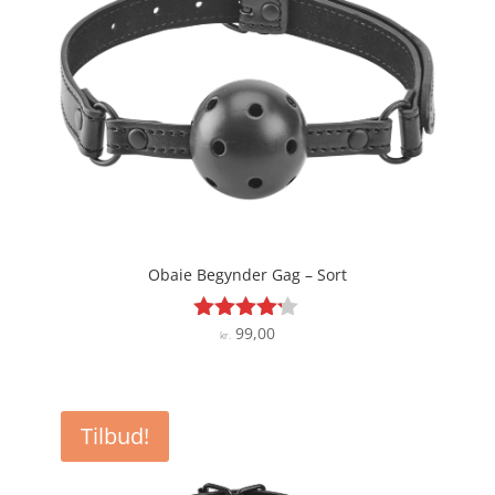
Obaie Begynder Gag – Sort
99,00
Vurderet
kr.
4.1
ud af 5
Tilbud!