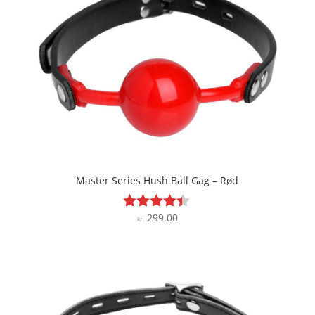
Master Series Hush Ball Gag – Rød
299,00
Vurderet
kr.
4.3
ud af 5