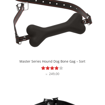
Master Series Hound Dog Bone Gag – Sort
249,00
Vurderet
kr.
3.8
ud af 5