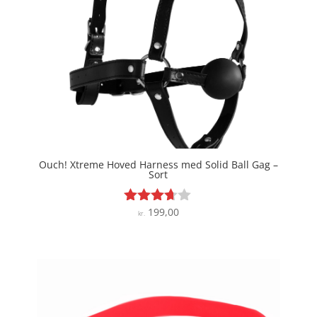
Ouch! Xtreme Hoved Harness med Solid Ball Gag –
Sort
199,00
Vurderet
kr.
3.6
ud af 5