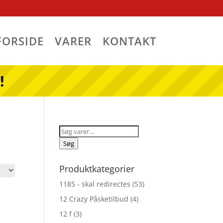
FORSIDE
VARER
KONTAKT
!
Søg
efter:
Søg
Produktkategorier
1185 - skal redirectes
(53)
12 Crazy Påsketilbud
(4)
12 f
(3)