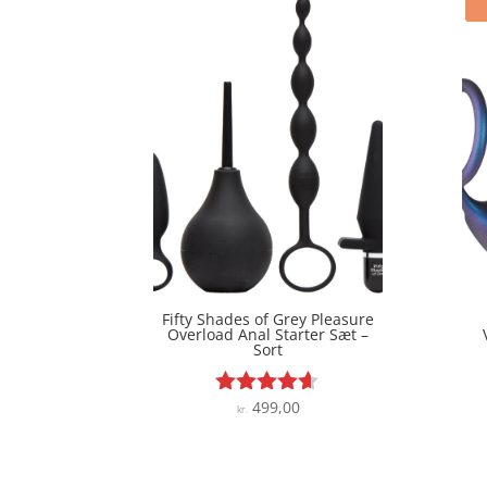
Fifty Shades of Grey Pleasure
Overload Anal Starter Sæt –
Sort
499,00
Vurderet
kr.
4.5
ud af 5