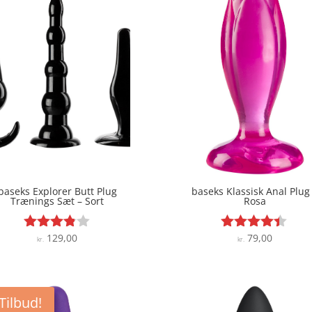
baseks Explorer Butt Plug
baseks Klassisk Anal Plug
Trænings Sæt – Sort
Rosa
129,00
79,00
Vurderet
Vurderet
kr.
kr.
3.8
4.3
ud af 5
ud af 5
Tilbud!