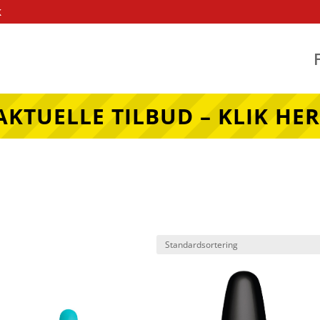
k
AKTUELLE TILBUD – KLIK HER