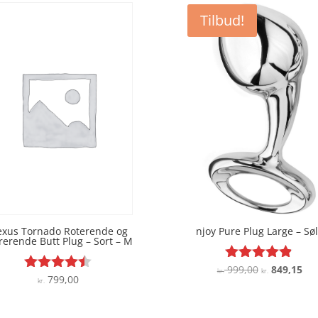
Tilbud!
xus Tornado Roterende og
njoy Pure Plug Large – Sø
rerende Butt Plug – Sort – M
Den
De
999,00
849,15
Vurderet
kr.
kr.
799,00
Vurderet
kr.
4.8
oprindelige
akt
4.4
ud af 5
pris
pri
ud af 5
var:
er: