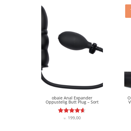
obaie Anal Expander
O
Oppustelig Butt Plug – Sort
V
199,00
Vurderet
kr.
4.5
ud af 5