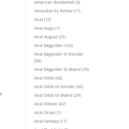
American Bombshell
(3)
Amorable by Rimba
(17)
Anal
(10)
Anal Augu
(1)
Anal August
(21)
Anal Begynder
(102)
Anal Begynder til Kvinder
(54)
Anal Begynder til Mænd
(70)
Anal Dildo
(42)
Anal Dildo til Kvinder
(42)
lv
Anal Dildo til Mænd
(29)
Anal dildoer
(67)
n
Anal Drops
(1)
uelle
Anal Fantasy
(17)
s