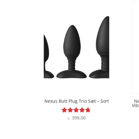
Nexus Butt Plug Trio Sæt – Sort
Ne
Vib
399,00
Vurderet
kr.
4.7
ud af 5