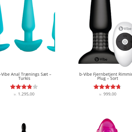
-Vibe Anal Trænings Sæt –
b-Vibe Fjernbetjent Rimmi
Turkis
Plug – Sort
1.295,00
999,00
Vurderet
Vurderet
kr.
kr.
3.8
4.6
ud af 5
ud af 5