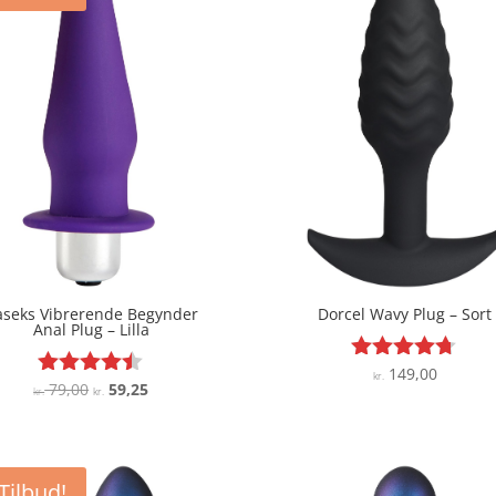
aseks Vibrerende Begynder
Dorcel Wavy Plug – Sort
Anal Plug – Lilla
149,00
Vurderet
kr.
Den
Den
79,00
59,25
Vurderet
kr.
kr.
4.6
4.4
oprindelige
aktuelle
ud af 5
ud af 5
pris
pris
var:
er:
Tilbud!
kr. 79,00.
kr. 59,25.