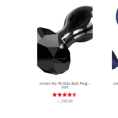
Icicles No 78 Glas Butt Plug –
Lo
Sort
299,00
Vurderet
kr.
4.4
ud af 5