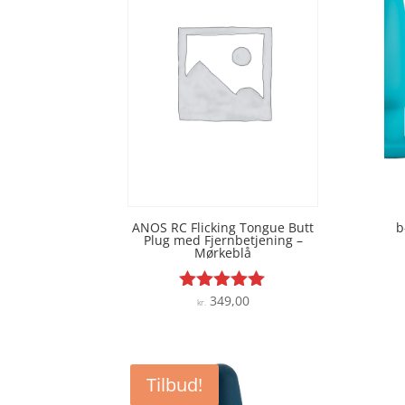
ANOS RC Flicking Tongue Butt
b
Plug med Fjernbetjening –
Mørkeblå
349,00
Vurderet
kr.
4.9
ud af 5
Tilbud!