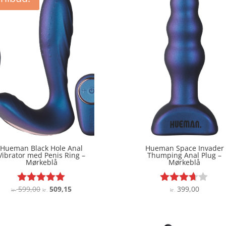
Hueman Black Hole Anal
Hueman Space Invader
Vibrator med Penis Ring –
Thumping Anal Plug –
Mørkeblå
Mørkeblå
Den
Den
599,00
509,15
399,00
Vurderet
Vurderet
kr.
kr.
kr.
5
3.6
oprindelige
aktuelle
ud af 5
ud af 5
pris
pris
var:
er: