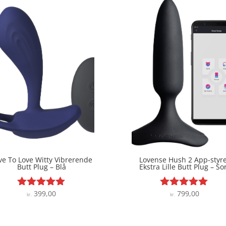
kr. 599,00.
kr. 509,15.
ve To Love Witty Vibrerende
Lovense Hush 2 App-styr
Butt Plug – Blå
Ekstra Lille Butt Plug – So
399,00
799,00
Vurderet
Vurderet
kr.
kr.
5
5
ud af 5
ud af 5