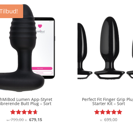
kr. 999,00.
kr.
Tilbud!
hMiBod Lumen App-Styret
Perfect Fit Finger Grip Pl
ibrerende Butt Plug – Sort
Starter Kit – Sort
Den
Den
799,00
679,15
699,00
Vurderet
Vurderet
kr.
kr.
kr.
4.6
4.9
oprindelige
aktuelle
ud af 5
ud af 5
pris
pris