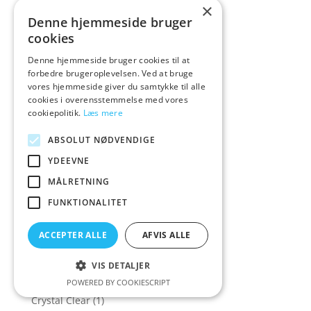
×
Colourful favourites
(14)
Denne hjemmeside bruger
COLT
(5)
cookies
CoolMann
(1)
Denne hjemmeside bruger cookies til at
Corsager & Korsetter
(158)
forbedre brugeroplevelsen. Ved at bruge
vores hjemmeside giver du samtykke til alle
Corsager&Korsetter
(135)
cookies i overensstemmelse med vores
Corset
(16)
cookiepolitik.
Læs mere
Cottelli Collection
(573)
ABSOLUT NØDVENDIGE
Cowgirl
(7)
YDEEVNE
Crave
(1)
MÅLRETNING
Crazy Deals
(30)
FUNKTIONALITET
Creative Conceptions
(21)
ACCEPTER ALLE
AFVIS ALLE
Creature Cocks
(43)
Crisco
(1)
VIS DETALJER
Cross Dressing
(14)
POWERED BY COOKIESCRIPT
Crystal Clear
(1)