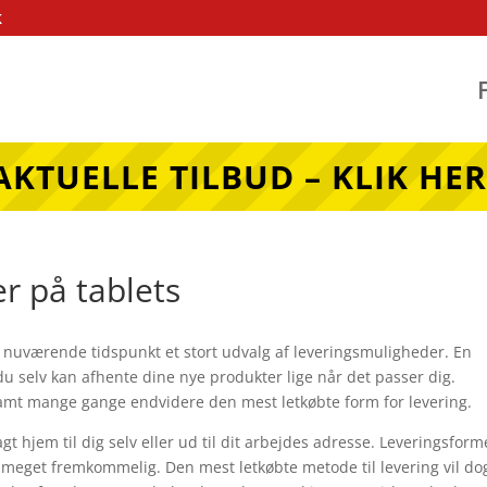
k
AKTUELLE TILBUD – KLIK HER
r på tablets
 nuværende tidspunkt et stort udvalg af leveringsmuligheder. En
u selv kan afhente dine nye produkter lige når det passer dig.
samt mange gange endvidere den mest letkøbte form for levering.
gt hjem til dig selv eller ud til dit arbejdes adresse. Leveringsfor
t meget fremkommelig. Den mest letkøbte metode til levering vil do