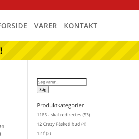
FORSIDE
VARER
KONTAKT
!
Søg
efter:
Søg
Produktkategorier
1185 - skal redirectes
(53)
12 Crazy Påsketilbud
(4)
men
g
12 f
(3)