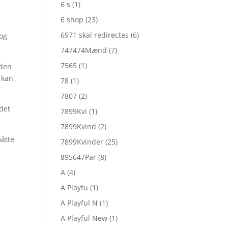
6 s
(1)
6 shop
(23)
6971 skal redirectes
(6)
 og
747474Mænd
(7)
7565
(1)
uden
 kan
78
(1)
7807
(2)
idet
7899Kvi
(1)
7899Kvind
(2)
måtte
7899Kvinder
(25)
895647Par
(8)
A
(4)
A Playfu
(1)
A Playful N
(1)
A Playful New
(1)