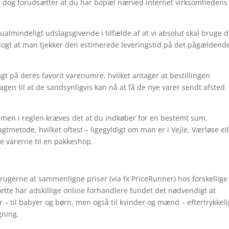
som dog forudsætter at du har bopæl nærved internet virksomhedens
ualmindeligt udslagsgivende i tilfælde af at vi absolut skal bruge d
klogt at man tjekker den estimerede leveringstid på det pågældend
agt på deres favorit varenumre, hvilket antager at bestillingen
agen til at de sandsynligvis kan nå at få de nye varer sendt afsted
t, men i reglen kræves det at du indkøber for en bestemt sum.
ragtmetode, hvilket oftest – ligegyldigt om man er i Vejle, Værløse el
nge varerne til en pakkeshop.
brugerne at sammenligne priser (via fx PriceRunner) hos forskellige
ette har adskillige online forhandlere fundet det nødvendigt at
 til babyer og børn, men også til kvinder og mænd – eftertrykkeli
gning.