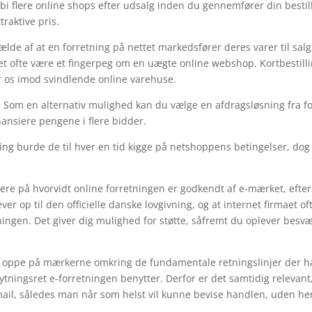
orbi flere online shops efter udsalg inden du gennemfører din bestil
raktive pris.
lde af at en forretning på nettet markedsfører deres varer til salg
det ofte være et fingerpeg om en uægte online webshop. Kortbestill
r os imod svindlende online varehuse.
g. Som en alternativ mulighed kan du vælge en afdragsløsning fra f
nansiere pengene i flere bidder.
ing burde de til hver en tid kigge på netshoppens betingelser, dog
e på hvorvidt online forretningen er godkendt af e-mærket, efte
er op til den officielle danske lovgivning, og at internet firmaet of
ningen. Det giver dig mulighed for støtte, såfremt du oplever besvæ
r oppe på mærkerne omkring de fundamentale retningslinjer der h
tningsret e-forretningen benytter. Derfor er det samtidig relevant,
e-mail, således man når som helst vil kunne bevise handlen, uden h