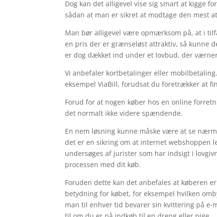
Dog kan det alligevel vise sig smart at kigge f
sådan at man er sikret at modtage den mest att
Man bør alligevel være opmærksom på, at i tilfæ
en pris der er grænseløst attraktiv, så kunne 
er dog dækket ind under et lovbud, der værne
Vi anbefaler kortbetalinger eller mobilbetalin
eksempel ViaBill, forudsat du foretrækker at fi
Forud for at nogen køber hos en online forretn
det normalt ikke videre spændende.
En nem løsning kunne måske være at se nærmer
det er en sikring om at internet webshoppen lev
undersøges af jurister som har indsigt i lovgiv
processen med dit køb.
Foruden dette kan det anbefales at køberen e
betydning for købet, for eksempel hvilken omby
man til enhver tid bevarer sin kvittering på 
til om du er på indkøb til en dreng eller pige.