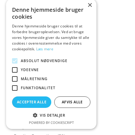
Colourful
(1)
×
Denne hjemmeside bruger
Colourful & P
(1)
cookies
Colourful & Playful
(10)
Denne hjemmeside bruger cookies til at
Colourful favouri
(1)
forbedre brugeroplevelsen. Ved at bruge
Colourful favourite
(1)
vores hjemmeside giver du samtykke til alle
cookies i overensstemmelse med vores
Colourful favourites
(14)
cookiepolitik.
Læs mere
COLT
(5)
ABSOLUT NØDVENDIGE
CoolMann
(1)
YDEEVNE
Corsager & Korsetter
(158)
MÅLRETNING
Corsager&Korsetter
(135)
FUNKTIONALITET
Corset
(16)
Cottelli Collection
(573)
ACCEPTER ALLE
AFVIS ALLE
Cowgirl
(7)
VIS DETALJER
Crave
(1)
POWERED BY COOKIESCRIPT
Crazy Deals
(30)