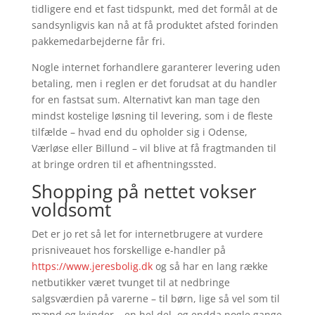
tidligere end et fast tidspunkt, med det formål at de
sandsynligvis kan nå at få produktet afsted forinden
pakkemedarbejderne får fri.
Nogle internet forhandlere garanterer levering uden
betaling, men i reglen er det forudsat at du handler
for en fastsat sum. Alternativt kan man tage den
mindst kostelige løsning til levering, som i de fleste
tilfælde – hvad end du opholder sig i Odense,
Værløse eller Billund – vil blive at få fragtmanden til
at bringe ordren til et afhentningssted.
Shopping på nettet vokser
voldsomt
Det er jo ret så let for internetbrugere at vurdere
prisniveauet hos forskellige e-handler på
https://www.jeresbolig.dk
og så har en lang række
netbutikker været tvunget til at nedbringe
salgsværdien på varerne – til børn, lige så vel som til
mænd og kvinder – en hel del, og endda nogle gange