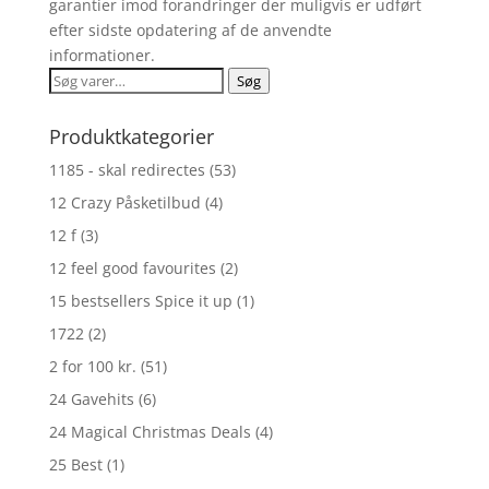
garantier imod forandringer der muligvis er udført
efter sidste opdatering af de anvendte
informationer.
Søg
Søg
efter:
Produktkategorier
1185 - skal redirectes
(53)
12 Crazy Påsketilbud
(4)
12 f
(3)
12 feel good favourites
(2)
15 bestsellers Spice it up
(1)
1722
(2)
2 for 100 kr.
(51)
24 Gavehits
(6)
24 Magical Christmas Deals
(4)
25 Best
(1)