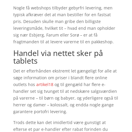
Nogle få webshops tilbyder gebyrfri levering, men
typisk afkræver det at man bestiller for en fastsat
pris. Desuden skulle man gribe den billigste
leveringsmåde, hvilket tit – hvad end man opholder
sig nær Esbjerg, Farum eller Sorø – er at få
fragtmanden til at levere varerne til en pakkeshop.
Handel via nettet sker på
tablets
Det er efterhånden ekstremt let gængeligt for alle at
søge information om priser i blandt flere online
outlets hos
artikel18
og til gengæld har flere e-
handler set sig tvunget til at nedskære salgsværdien
på varerne – til børn og babyer, og yderligere også til
herrer og damer – kolossalt, og endda nogle gange
garantere portofri levering.
Trods dette kan det imidlertid være gunstigt at
efterse et par e-handler efter rabat forinden du