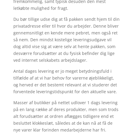
fremkommelig, samt typisk desuden den mest
letkøbte mulighed for fragt.
Du bør tillige udse dig at få pakken sendt hjem til din
privatadresse eller til hvor du arbejder. Denne bliver
gennemsnitligt en kende mere pebret, men også ret
så nem. Den mindst kostelige leveringsudgave vil
dog altid vise sig at være selv at hente pakken, som
desværre forudsætter at du fysisk befinder dig lige
ved internet selskabets arbejdslager.
Antal dages levering er jo meget betydningsfuld i
tilfælde af at vi har behov for varerne øjeblikkeligt,
og herved er det bestemt relevant at vi studerer det
forventede leveringstidspunkt for den aktuelle vare.
Masser af butikker på nettet udlover 1 dags levering
på en lang række af deres produkter, men som trods
alt forudsætter at ordren aflægges tidligere end et
besluttet klokkeslæt, således at de kan nå at få de
nye varer klar forinden medarbejderne har fri.