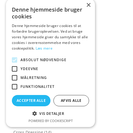
×
Colourful favourite
(1)
Denne hjemmeside bruger
cookies
Colourful favourites
(14)
COLT
(5)
Denne hjemmeside bruger cookies til at
forbedre brugeroplevelsen. Ved at bruge
CoolMann
(1)
vores hjemmeside giver du samtykke til alle
cookies i overensstemmelse med vores
Corsager & Korsetter
(158)
cookiepolitik.
Læs mere
Corsager&Korsetter
(135)
ABSOLUT NØDVENDIGE
Corset
(16)
YDEEVNE
Cottelli Collection
(573)
MÅLRETNING
Cowgirl
(7)
FUNKTIONALITET
Crave
(1)
Crazy Deals
(30)
ACCEPTER ALLE
AFVIS ALLE
Creative Conceptions
(21)
VIS DETALJER
Creature Cocks
(43)
POWERED BY COOKIESCRIPT
Crisco
(1)
Cross Dressing
(14)