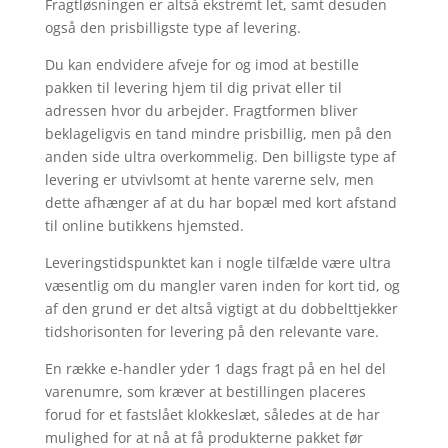
Fragtløsningen er altså ekstremt let, samt desuden
også den prisbilligste type af levering.
Du kan endvidere afveje for og imod at bestille
pakken til levering hjem til dig privat eller til
adressen hvor du arbejder. Fragtformen bliver
beklageligvis en tand mindre prisbillig, men på den
anden side ultra overkommelig. Den billigste type af
levering er utvivlsomt at hente varerne selv, men
dette afhænger af at du har bopæl med kort afstand
til online butikkens hjemsted.
Leveringstidspunktet kan i nogle tilfælde være ultra
væsentlig om du mangler varen inden for kort tid, og
af den grund er det altså vigtigt at du dobbelttjekker
tidshorisonten for levering på den relevante vare.
En række e-handler yder 1 dags fragt på en hel del
varenumre, som kræver at bestillingen placeres
forud for et fastslået klokkeslæt, således at de har
mulighed for at nå at få produkterne pakket før