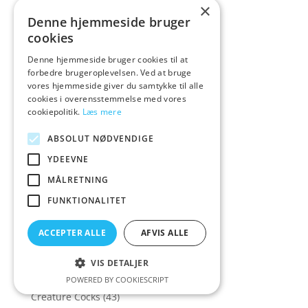
×
Colourful & Playful
(10)
Denne hjemmeside bruger
Colourful favouri
(1)
cookies
Colourful favourite
(1)
Denne hjemmeside bruger cookies til at
Colourful favourites
(14)
forbedre brugeroplevelsen. Ved at bruge
vores hjemmeside giver du samtykke til alle
COLT
(5)
cookies i overensstemmelse med vores
CoolMann
(1)
cookiepolitik.
Læs mere
Corsager & Korsetter
(158)
ABSOLUT NØDVENDIGE
Corsager&Korsetter
(135)
YDEEVNE
Corset
(16)
MÅLRETNING
Cottelli Collection
(573)
FUNKTIONALITET
Cowgirl
(7)
ACCEPTER ALLE
AFVIS ALLE
Crave
(1)
Crazy Deals
(30)
VIS DETALJER
Creative Conceptions
(21)
POWERED BY COOKIESCRIPT
Creature Cocks
(43)