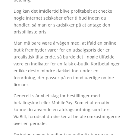
Dog kan det imidlertid blive profitabelt at checke
nogle internet selskaber efter tilbud inden du
handler, så man er skudsikker på at antage den
prisbilligste pris.
Man må bare være årvågen med, at ifald en online
butik frembyder varer for en udsalgspris der er
urealistisk tiltalende, så burde det i nogle tilfælde
være en indikator for en falsk e-butik. Kortbetalinger
er ikke desto mindre dækket ind under en
forordning, der passer på en imod uærlige online
firmaer.
Generelt slår vi et slag for bestillinger med
betalingskort eller MobilePay. Som et alternativ
kunne du anvende en afdragsordning som f.eks.
ViaBill, forudsat du ønsker at betale omkostningerne
over en periode.
Forinden nogen handler i en netbutik burde man