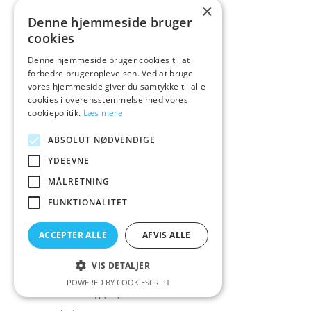
Colourful favourite
(1)
×
Denne hjemmeside bruger
Colourful favourites
(14)
cookies
COLT
(5)
Denne hjemmeside bruger cookies til at
CoolMann
(1)
forbedre brugeroplevelsen. Ved at bruge
Corsager & Korsetter
(158)
vores hjemmeside giver du samtykke til alle
cookies i overensstemmelse med vores
Corsager&Korsetter
(135)
cookiepolitik.
Læs mere
Corset
(16)
ABSOLUT NØDVENDIGE
Cottelli Collection
(573)
YDEEVNE
Cowgirl
(7)
MÅLRETNING
Crave
(1)
FUNKTIONALITET
Crazy Deals
(30)
Creative Conceptions
(21)
ACCEPTER ALLE
AFVIS ALLE
Creature Cocks
(43)
VIS DETALJER
Crisco
(1)
POWERED BY COOKIESCRIPT
Cross Dressing
(14)