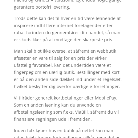
garantere portofri levering.
Trods dette kan det til hver en tid være lønnende at
inspicere indtil flere internet foretagender efter
rabat forinden du gennemfører din handel, så man
er skudsikker på at modtage den skarpeste pris.
Man skal blot ikke overse, at såfremt en webbutik
afsætter en vare til salg for en pris der virker
ufattelig favorabel, kan det undertiden være et
fingerpeg om en uærlig butik. Bestillinger med kort
er på den anden side dækket ind under et regelsæt,
hvilket beskytter dig overfor uærlige e-forretninger.
Vi tilråder generelt kortbetalinger eller MobilePay.
Som en anden løsning kan du anvende en
afbetalingsløsning som f.eks. ViaBill, såfremt du vil
finansiere regningen ude i fremtiden.
Inden folk køber hos en butik på nettet kan man
uden tvivl studere forhandlerens vilkår, men det er