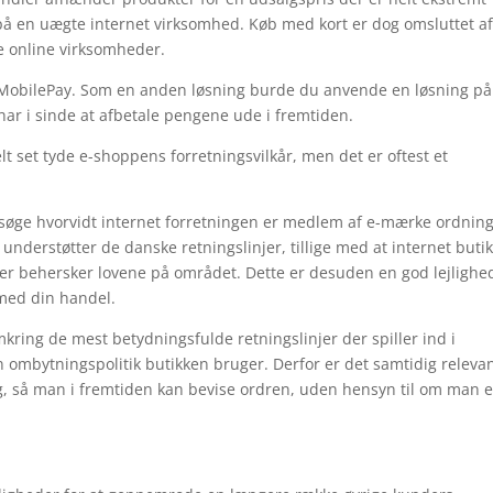
 på en uægte internet virksomhed. Køb med kort er dog omsluttet a
e online virksomheder.
ler MobilePay. Som en anden løsning burde du anvende en løsning på
du har i sinde at afbetale pengene ude i fremtiden.
elt set tyde e-shoppens forretningsvilkår, men det er oftest et
søge hvorvidt internet forretningen er medlem af e-mærke ordnin
t understøtter de danske retningslinjer, tillige med at internet buti
der behersker lovene på området. Dette er desuden en god lejlighed
 med din handel.
kring de mest betydningsfulde retningslinjer der spiller ind i
ombytningspolitik butikken bruger. Derfor er det samtidig relevan
ng, så man i fremtiden kan bevise ordren, uden hensyn til om man e
.