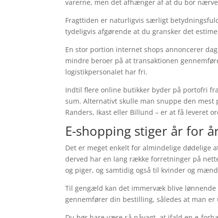
varerne, men det afhænger af at du bor nærve
Fragttiden er naturligvis særligt betydningsful
tydeligvis afgørende at du gransker det esti
En stor portion internet shops annoncerer dag
mindre beroer på at transaktionen gennemføres 
logistikpersonalet har fri.
Indtil flere online butikker byder på portofri f
sum. Alternativt skulle man snuppe den mest 
Randers, Ikast eller Billund – er at få leveret o
E-shopping stiger år for å
Det er meget enkelt for almindelige dødelige 
derved har en lang række forretninger på nettet
og piger, og samtidig også til kvinder og mænd
Til gengæld kan det immervæk blive lønnende a
gennemfører din bestilling, således at man er u
Du bør bare være så påvagt, at ifald en e-forh