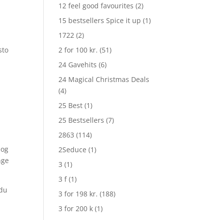
12 feel good favourites
(2)
15 bestsellers Spice it up
(1)
1722
(2)
sto
2 for 100 kr.
(51)
24 Gavehits
(6)
24 Magical Christmas Deals
(4)
25 Best
(1)
25 Bestsellers
(7)
2863
(114)
og
2Seduce
(1)
nge
3
(1)
3 f
(1)
 du
3 for 198 kr.
(188)
3 for 200 k
(1)