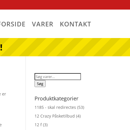
FORSIDE
VARER
KONTAKT
!
Søg
efter:
Søg
e er
Produktkategorier
1185 - skal redirectes
(53)
12 Crazy Påsketilbud
(4)
e
12 f
(3)