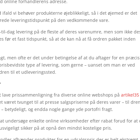
d online forhandlerens adresse.
d ifald vi behøver produkterne øjeblikkeligt, så i det øjemed er det
merede leveringstidspunkt på den vedkommende vare.
-til-dag levering på de fleste af deres varenumre, men som ikke de
før et fast tidspunkt, så at de kan nå at få ordren pakket inden
ragt, men ofte er det under betingelse af at du aftager for en præcis
prisbevidste type af levering, som gerne – uanset om man er ved
rdren til et udleveringssted.
r
at lave prissammenligning fra diverse online webshops på
artikel35
 været tvunget til at presse salgspriserne på deres varer – til dre
 – betydeligt, og endda nogle gange yde portofri fragt.
t undersøge enkelte online virksomheder efter rabat forud for at
svigeligt sikker på at opnå den mindst kostelige pris.
andler afhænder produkter for en udsalgspris der er helt ekstremt