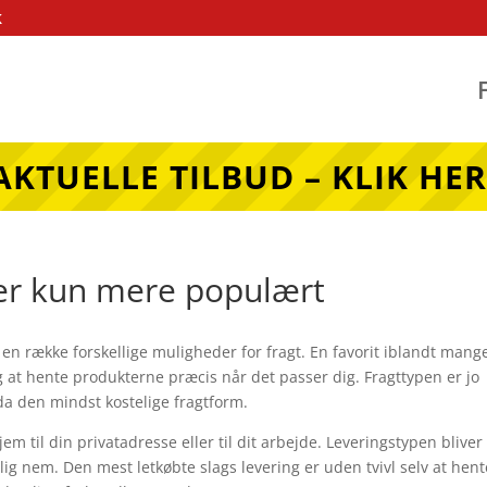
k
AKTUELLE TILBUD – KLIK HER
ver kun mere populært
 en række forskellige muligheder for fragt. En favorit iblandt mang
 at hente produkterne præcis når det passer dig. Fragttypen er jo
 den mindst kostelige fragtform.
em til din privatadresse eller til dit arbejde. Leveringstypen bliver
g nem. Den mest letkøbte slags levering er uden tvivl selv at hent