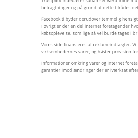
Trustpilot indebærer sådan set værdifulde mu
betragtninger og på grund af dette tilrådes de
Facebook tilbyder derudover temmelig hensig
I øvrigt er der en del internet foretagender 
købsoplevelse, som lige så vel burde tages i bru
Vores side finansieres af reklameindtægter. V
virksomhedernes varer, og høster provision fo
Informationer omkring varer og internet foret
garantier imod ændringer der er iværksat efte