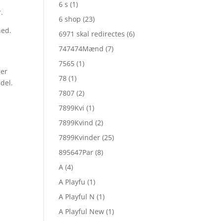
6 s
(1)
.
6 shop
(23)
hed.
6971 skal redirectes
(6)
747474Mænd
(7)
7565
(1)
rer
78
(1)
del.
7807
(2)
e
7899Kvi
(1)
7899Kvind
(2)
7899Kvinder
(25)
895647Par
(8)
A
(4)
A Playfu
(1)
A Playful N
(1)
A Playful New
(1)