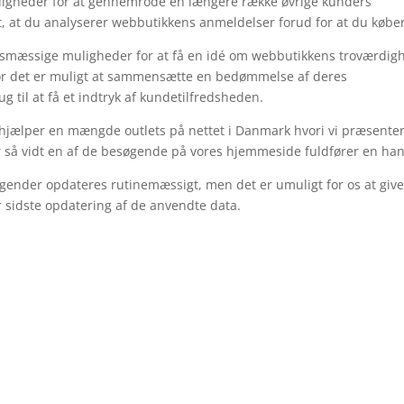
ligheder for at gennemrode en længere række øvrige kunders
t, at du analyserer webbutikkens anmeldelser forud for at du køber
tsmæssige muligheder for at få en idé om webbutikkens troværdig
hvor det er muligt at sammensætte en bedømmelse af deres
g til at få et indtryk af kundetilfredsheden.
i hjælper en mængde outlets på nettet i Danmark hvori vi præsente
r så vidt en af de besøgende på vores hjemmeside fuldfører en han
agender opdateres rutinemæssigt, men det er umuligt for os at giv
r sidste opdatering af de anvendte data.