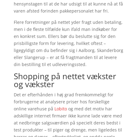
hensynstagen til at de har udsigt til at kunne nå at få
varen afsted forinden pakkepersonalet har fri.
Flere forretninger på nettet yder fragt uden betaling,
men i de fleste tilfælde kun ifald man indkøber for
en konkret sum. Ellers bør du beslutte sig for den
prisbilligste form for levering, hvilket oftest –
ligegyldigt om du befinder sig i Aalborg, Skanderborg
eller Slangerup – er at få fragtmanden til at levere
din bestilling til et udleveringssted.
Shopping på nettet vækster
og vækster
Det er efterhånden i høj grad fremkommeligt for
forbrugerne at analysere priser hos forskellige
online varehuse på
Lobito
og med det motiv har
adskillige internet firmaer ikke kunne lade være med
at nedbringe salgsværdien på specielt deres bedst i
test produkter – til piger og drenge, men ligeledes til
herrer og damer – eftertrykkeligt, og endda nogle