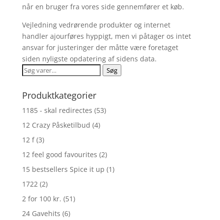
når en bruger fra vores side gennemfører et køb.
Vejledning vedrørende produkter og internet
handler ajourføres hyppigt, men vi påtager os intet
ansvar for justeringer der måtte være foretaget
siden nyligste opdatering af sidens data.
Søg
Søg
efter:
Produktkategorier
1185 - skal redirectes
(53)
12 Crazy Påsketilbud
(4)
12 f
(3)
12 feel good favourites
(2)
15 bestsellers Spice it up
(1)
1722
(2)
2 for 100 kr.
(51)
24 Gavehits
(6)