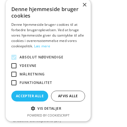
Colourful & P
(1)
×
Denne hjemmeside bruger
Colourful & Playful
(10)
cookies
Colourful favouri
(1)
Denne hjemmeside bruger cookies til at
Colourful favourite
(1)
forbedre brugeroplevelsen. Ved at bruge
Colourful favourites
(14)
vores hjemmeside giver du samtykke til alle
cookies i overensstemmelse med vores
COLT
(5)
cookiepolitik.
Læs mere
CoolMann
(1)
ABSOLUT NØDVENDIGE
Corsager & Korsetter
(158)
YDEEVNE
Corsager&Korsetter
(135)
MÅLRETNING
Corset
(16)
FUNKTIONALITET
Cottelli Collection
(573)
Cowgirl
(7)
ACCEPTER ALLE
AFVIS ALLE
Crave
(1)
VIS DETALJER
Crazy Deals
(30)
POWERED BY COOKIESCRIPT
Creative Conceptions
(21)