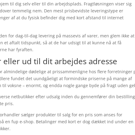
m til dig selv eller til din arbejdsplads. Fragtløsningen viser sig
over temmelig nem. Den mest prisbevidste leveringstype er
ger af at du fysisk befinder dig med kort afstand til internet
den for dag-til-dag levering på massevis af varer, men glem ikke at
n et aftalt tidspunkt, så at de har udsigt til at kunne nå at få
rne har fyraften.
 eller ud til dit arbejdes adresse
 for almindelige dødelige at prissammenligne hos flere forretninger 
dlere fundet det uundgåeligt at formindske priserne på mange af
som til voksne – enormt, og endda nogle gange byde på fragt uden ge
verse netbutikker efter udsalg inden du gennemfører din bestilling
e pris.
orhandler sælger produkter til salg for en pris som anses for
gn på en fup e-shop. Betalinger med kort er dog dækket ind under en
ikker.