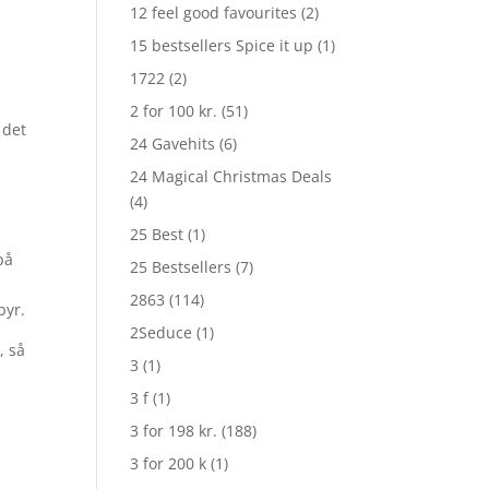
12 feel good favourites
(2)
15 bestsellers Spice it up
(1)
1722
(2)
2 for 100 kr.
(51)
 det
24 Gavehits
(6)
24 Magical Christmas Deals
(4)
25 Best
(1)
på
25 Bestsellers
(7)
2863
(114)
byr.
2Seduce
(1)
, så
3
(1)
3 f
(1)
3 for 198 kr.
(188)
3 for 200 k
(1)