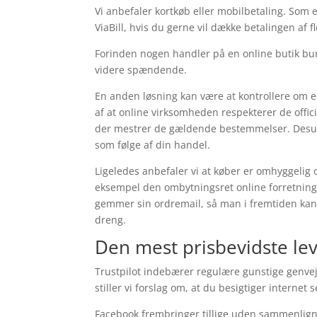
Vi anbefaler kortkøb eller mobilbetaling. Som 
ViaBill, hvis du gerne vil dække betalingen af 
Forinden nogen handler på en online butik bur
videre spændende.
En anden løsning kan være at kontrollere om 
af at online virksomheden respekterer de officie
der mestrer de gældende bestemmelser. Desuden
som følge af din handel.
Ligeledes anbefaler vi at køber er omhyggelig 
eksempel den ombytningsret online forretningen
gemmer sin ordremail, så man i fremtiden kan e
dreng.
Den mest prisbevidste le
Trustpilot indebærer regulære gunstige genveje
stiller vi forslag om, at du besigtiger interne
Facebook frembringer tillige uden sammenligni