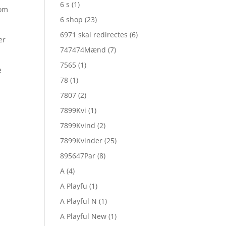
6 s
(1)
som
6 shop
(23)
6971 skal redirectes
(6)
er
747474Mænd
(7)
7565
(1)
e
78
(1)
7807
(2)
7899Kvi
(1)
7899Kvind
(2)
7899Kvinder
(25)
895647Par
(8)
A
(4)
A Playfu
(1)
A Playful N
(1)
A Playful New
(1)