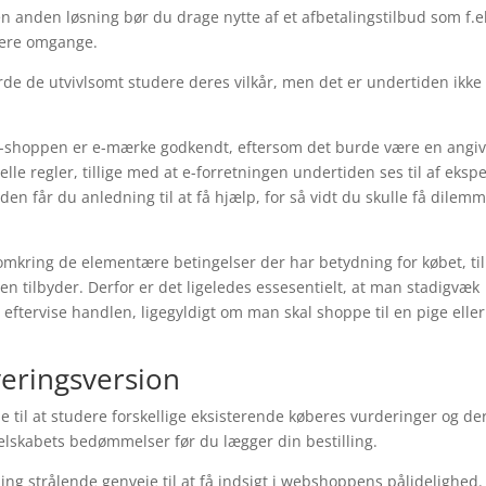
en anden løsning bør du drage nytte af et afbetalingstilbud som f.e
flere omgange.
de de utvivlsomt studere deres vilkår, men det er undertiden ikke
e-shoppen er e-mærke godkendt, eftersom det burde være en angiv
lle regler, tillige med at e-forretningen undertiden ses til af eksp
 får du anledning til at få hjælp, for så vidt du skulle få dilem
omkring de elementære betingelser der har betydning for købet, til
 tilbyder. Derfor er det ligeledes essesentielt, at man stadigvæk
ftervise handlen, ligegyldigt om man skal shoppe til en pige eller
veringsversion
 til at studere forskellige eksisterende køberes vurderinger og de
t selskabets bedømmelser før du lægger din bestilling.
ng strålende genveje til at få indsigt i webshoppens pålidelighed.