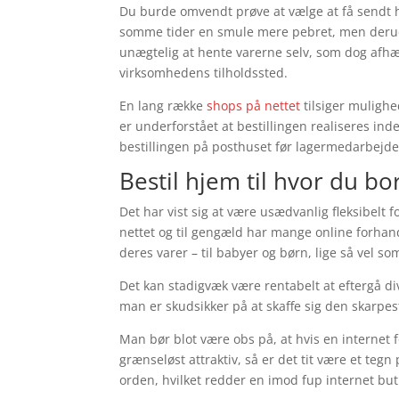
Du burde omvendt prøve at vælge at få sendt hje
somme tider en smule mere pebret, men derud
unægtelig at hente varerne selv, som dog afhæn
virksomhedens tilholdssted.
En lang række
shops på nettet
tilsiger mulighe
er underforstået at bestillingen realiseres inde
bestillingen på posthuset før lagermedarbejde
Bestil hjem til hvor du bor
Det har vist sig at være usædvanlig fleksibelt
nettet og til gengæld har mange online forhan
deres varer – til babyer og børn, lige så vel 
Det kan stadigvæk være rentabelt at eftergå di
man er skudsikker på at skaffe sig den skarpest
Man bør blot være obs på, at hvis en internet f
grænseløst attraktiv, så er det tit være et te
orden, hvilket redder en imod fup internet but