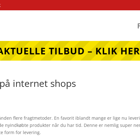
k
AKTUELLE TILBUD – KLIK HER
r på internet shops
ånden flere fragtmetoder. En favorit iblandt mange er lige nu lever
 de nyindkøbte produkter når du har tid. Denne er nemlig super ne
te form for levering.