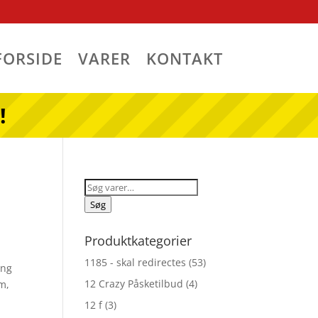
FORSIDE
VARER
KONTAKT
!
Søg
efter:
Søg
Produktkategorier
1185 - skal redirectes
(53)
ing
12 Crazy Påsketilbud
(4)
m,
12 f
(3)