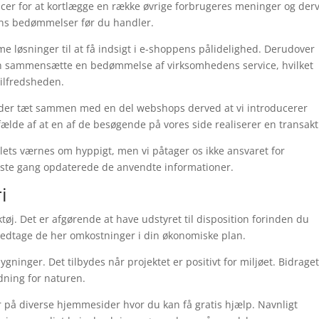
ncer for at kortlægge en række øvrige forbrugeres meninger og der
kkens bedømmelser før du handler.
e løsninger til at få indsigt i e-shoppens pålidelighed. Derudover
kan sammensætte en bedømmelse af virksomhedens service, hvilket
ilfredsheden.
bejder tæt sammen med en del webshops derved at vi introducerer
lfælde af at en af de besøgende på vores side realiserer en transakt
ets værnes om hyppigt, men vi påtager os ikke ansvaret for
sidste gang opdaterede de anvendte informationer.
i
øj. Det er afgørende at have udstyret til disposition forinden du
 medtage de her omkostninger i din økonomiske plan.
ygninger. Det tilbydes når projektet er positivt for miljøet. Bidrage
ning for naturen.
er på diverse hjemmesider hvor du kan få gratis hjælp. Navnligt