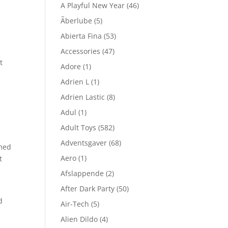
A Playful New Year
(46)
Ãberlube
(5)
Abierta Fina
(53)
Accessories
(47)
t
Adore
(1)
Adrien L
(1)
Adrien Lastic
(8)
Adul
(1)
Adult Toys
(582)
Adventsgaver
(68)
 med
Aero
(1)
t
Afslappende
(2)
After Dark Party
(50)
d
Air-Tech
(5)
Alien Dildo
(4)