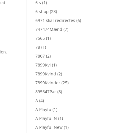
ved
6 s
(1)
6 shop
(23)
6971 skal redirectes
(6)
747474Mænd
(7)
7565
(1)
78
(1)
ion.
7807
(2)
7899Kvi
(1)
7899Kvind
(2)
7899Kvinder
(25)
895647Par
(8)
A
(4)
t
A Playfu
(1)
A Playful N
(1)
A Playful New
(1)