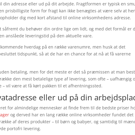
til din adresse eller ud på dit arbejde. Fragtformen er typisk en sm
 prisbilligste form for fragt kan ikke benægtes at være selv at he
opholder dig med kort afstand til online virksomhedens adresse.
 såfremt du behøver din ordre lige om lidt, og med det formål er 
n anslåede leveringstid på den aktuelle vare.
æstkommende hverdag på en række varenumre, men husk at det
sluttet tidspunkt, så at de har en chance for at nå at få varerne
 uden betaling, men for det meste er det så præmissen at man besti
trække den mest betalelige type af levering, som ofte – uafhængig
 – vil være at få kørt pakken til et afhentningssted.
ivatadresse eller ud på din arbejdspla
eret for almindelige mennesker at finde frem til de bedste priser h
lager
og derved har en lang række online virksomheder fundet det
række af deres produkter – til børn og babyer, og samtidig til mæn
de portofri levering.