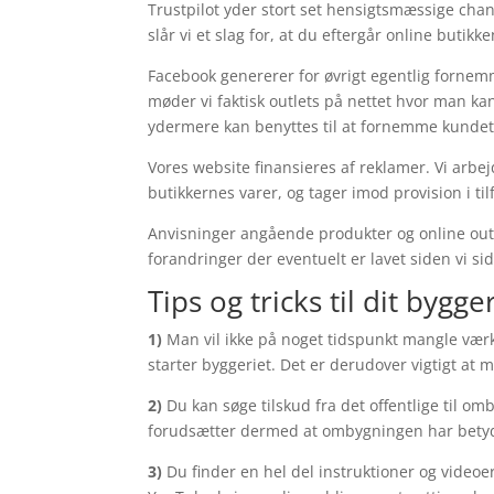
Trustpilot yder stort set hensigtsmæssige cha
slår vi et slag for, at du eftergår online buti
Facebook genererer for øvrigt egentlig fornemm
møder vi faktisk outlets på nettet hvor man 
ydermere kan benyttes til at fornemme kundet
Vores website finansieres af reklamer. Vi ar
butikkernes varer, og tager imod provision i ti
Anvisninger angående produkter og online outl
forandringer der eventuelt er lavet siden vi 
Tips og tricks til dit bygger
1)
Man vil ikke på noget tidspunkt mangle værkt
starter byggeriet. Det er derudover vigtigt at
2)
Du kan søge tilskud fra det offentlige til omb
forudsætter dermed at ombygningen har betyd
3)
Du finder en hel del instruktioner og video