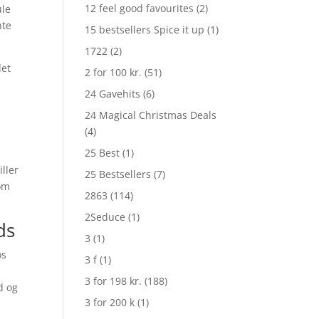
12 feel good favourites
(2)
ule
nte
15 bestsellers Spice it up
(1)
1722
(2)
det
2 for 100 kr.
(51)
24 Gavehits
(6)
24 Magical Christmas Deals
(4)
25 Best
(1)
ller
25 Bestsellers
(7)
 om
2863
(114)
2Seduce
(1)
ds
3
(1)
os
3 f
(1)
3 for 198 kr.
(188)
d og
3 for 200 k
(1)