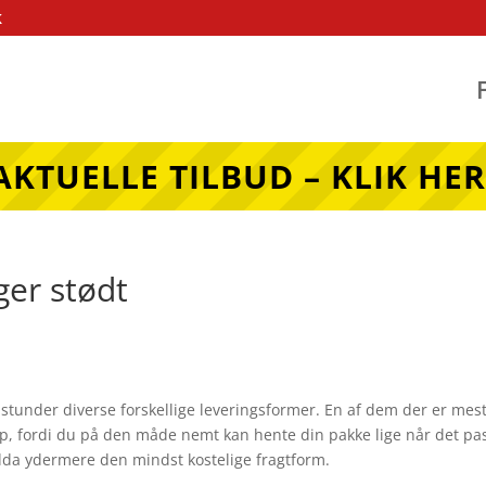
k
AKTUELLE TILBUD – KLIK HER
ger stødt
m stunder diverse forskellige leveringsformer. En af dem der er mes
hop, fordi du på den måde nemt kan hente din pakke lige når det pa
dda ydermere den mindst kostelige fragtform.