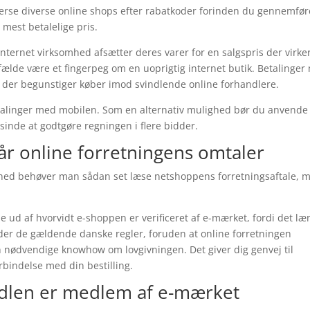
fterse diverse online shops efter rabatkoder forinden du gennemfør
n mest betalelige pris.
nternet virksomhed afsætter deres varer for en salgspris der virke
lfælde være et fingerpeg om en uoprigtig internet butik. Betalinge
n, der begunstiger køber imod svindlende online forhandlere.
 betalinger med mobilen. Som en alternativ mulighed bør du anvende
i sinde at godtgøre regningen i flere bidder.
år online forretningens omtaler
omhed behøver man sådan set læse netshoppens forretningsaftale, 
 ud af hvorvidt e-shoppen er verificeret af e-mærket, fordi det læ
der de gældende danske regler, foruden at online forretningen
en nødvendige knowhow om lovgivningen. Det giver dig genvej til
orbindelse med din bestilling.
dlen er medlem af e-mærket