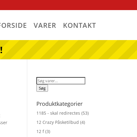
FORSIDE
VARER
KONTAKT
!
Søg
efter:
Søg
Produktkategorier
1185 - skal redirectes
(53)
t
12 Crazy Påsketilbud
(4)
sser
12 f
(3)