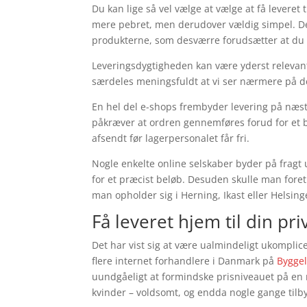
Du kan lige så vel vælge at vælge at få leveret 
mere pebret, men derudover vældig simpel. Den
produkterne, som desværre forudsætter at du 
Leveringsdygtigheden kan være yderst relevant
særdeles meningsfuldt at vi ser nærmere på de
En hel del e-shops frembyder levering på n
påkræver at ordren gennemføres forud for et be
afsendt før lagerpersonalet får fri.
Nogle enkelte online selskaber byder på fragt
for et præcist beløb. Desuden skulle man fore
man opholder sig i Herning, Ikast eller Helsinge
Få leveret hjem til din pr
Det har vist sig at være ualmindeligt ukomplic
flere internet forhandlere i Danmark på
Bygge
uundgåeligt at formindske prisniveauet på en 
kvinder – voldsomt, og endda nogle gange tilby