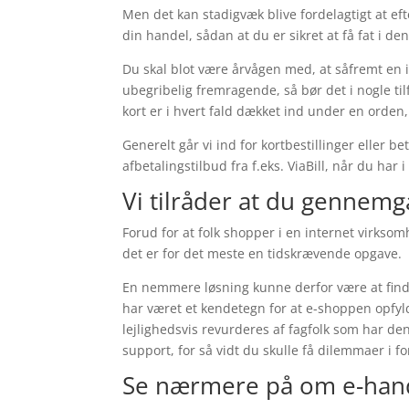
Men det kan stadigvæk blive fordelagtigt at e
din handel, sådan at du er sikret at få fat i de
Du skal blot være årvågen med, at såfremt en i
ubegribelig fremragende, så bør det i nogle ti
kort er i hvert fald dækket ind under en orde
Generelt går vi ind for kortbestillinger eller
afbetalingstilbud fra f.eks. ViaBill, når du har 
Vi tilråder at du gennemg
Forud for at folk shopper i en internet virks
det er for det meste en tidskrævende opgave.
En nemmere løsning kunne derfor være at finde
har været et kendetegn for at e-shoppen opfyl
lejlighedsvis revurderes af fagfolk som har d
support, for så vidt du skulle få dilemmaer i f
Se nærmere på om e-han