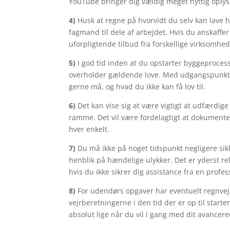
YouTube bringer dig vældig meget nyttig oplys
4)
Husk at regne på hvorvidt du selv kan lave hel
fagmand til dele af arbejdet. Hvis du anskaffer
uforpligtende tilbud fra forskellige virksomhed
5)
I god tid inden at du opstarter byggeprocess
overholder gældende love. Med udgangspunkt i 
gerne må, og hvad du ikke kan få lov til.
6)
Det kan vise sig at være vigtigt at udfærdige
ramme. Det vil være fordelagtigt at dokumente
hver enkelt.
7)
Du må ikke på noget tidspunkt negligere si
henblik på hændelige ulykker. Det er yderst re
hvis du ikke sikrer dig assistance fra en profes
8)
For udendørs opgaver har eventuelt regnvej
vejrberetningerne i den tid der er op til star
absolut lige når du vil i gang med dit avancer