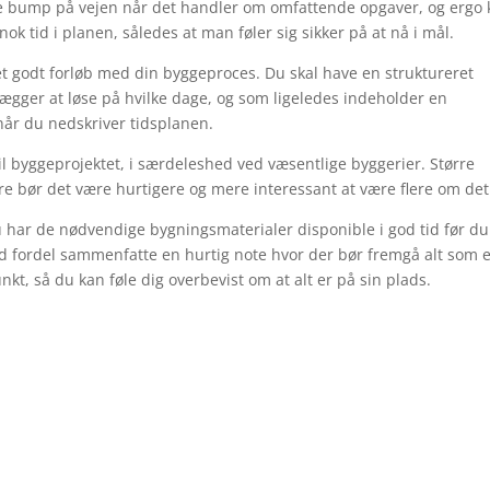
e bump på vejen når det handler om omfattende opgaver, og ergo 
nok tid i planen, således at man føler sig sikker på at nå i mål.
et godt forløb med din byggeproces. Du skal have en struktureret
lægger at løse på hvilke dage, og som ligeledes indeholder en
 når du nedskriver tidsplanen.
til byggeprojektet, i særdeleshed ved væsentlige byggerier. Større
re bør det være hurtigere og mere interessant at være flere om det
u har de nødvendige bygningsmaterialer disponible i god tid før du
d fordel sammenfatte en hurtig note hvor der bør fremgå alt som 
kt, så du kan føle dig overbevist om at alt er på sin plads.