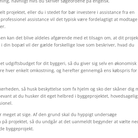
ning, navnligt hvis du skriver søgeordene på engelsk.
t projektet, eller du i stedet for bør investere i assistance fra en
 professionel assistance vil det typisk være fordelagtigt at modtage
er.
en kan det blive aldeles afgørende med et tilsagn om, at dit projek
din bopæl vil der gælde forskellige love som beskriver, hvad du
 et udgiftsbudget for dit byggeri, så du giver sig selv en økonomisk
re hver enkelt omkostning, og herefter gennemgå ens købspris for
kkerheden, så husk beskyttelse som fx hjelm og sko der skåner dig
levant at du husker dit eget helbred i byggeprojektet, hovedsagelig
sionel.
r meget at sige. Af den grund skal du hyppigt undersøge
ten på projektet, så du undgår at det uanmeldt begynder at vælte ne
ede byggeprojekt.